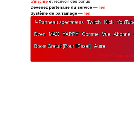
S'inscrire
et recevoir des bonus
Devenez partenaire du service
—
lien
Système de parrainage
—
lien
Panneau spectateurs
Twitch
Kick
YouTub
Dzen
MAX
YAPPY
Comme
Vue
Abonné
Boost Gratuit [Pour l'Essai]
Autre
API
Support s