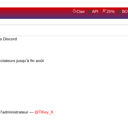
Clair
API
25%
BO
tateurs jusqu'à fin août
l'administrateur —
@TiKey_K