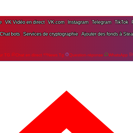
e
VK Vidéo en direct
VK.com
Instagram
Telegram
TikTok
Chat bots
Services de cryptographie
Ajouter des fonds à Ste
ur TG
Chat en direct
News Tg
Question-réponse
WhatsApp