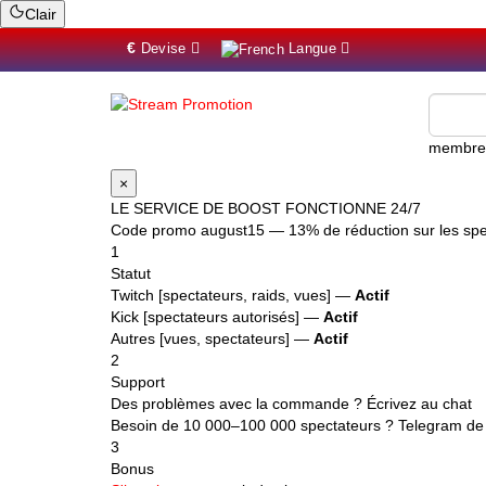
Clair
€
Devise
Langue
mem
×
LE SERVICE DE BOOST FONCTIONNE 24/7
Code promo
august15
— 13% de réduction sur les spec
1
Statut
Twitch [spectateurs, raids, vues] —
Actif
Kick [spectateurs autorisés] —
Actif
Autres [vues, spectateurs] —
Actif
2
Support
Des problèmes avec la commande ? Écrivez au chat
Besoin de 10 000–100 000 spectateurs ? Telegram de 
3
Bonus