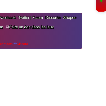
Facebook
Twitter | X.com
Discorde
Shopee
am
Faire un don dans les jeux
contacts
Discord