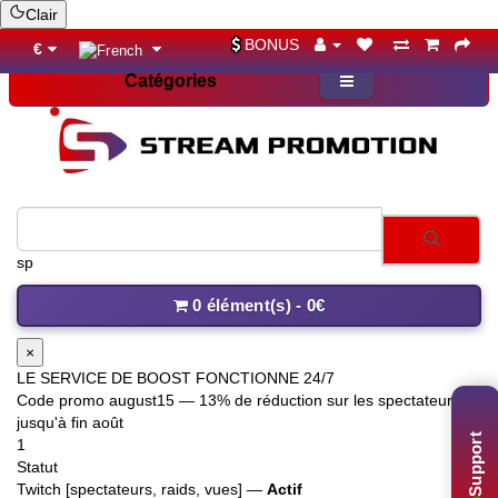
Clair
BONUS
€
Catégories
spectateurs
0 élément(s) - 0€
×
LE SERVICE DE BOOST FONCTIONNE 24/7
Code promo
august15
— 13% de réduction sur les spectateurs
jusqu'à fin août
Support
1
Statut
Twitch [spectateurs, raids, vues] —
Actif