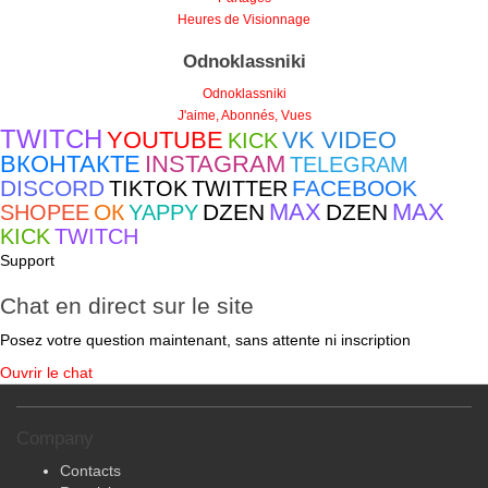
Heures de Visionnage
Odnoklassniki
Odnoklassniki
J'aime, Abonnés, Vues
TWITCH
YOUTUBE
VK VIDEO
KICK
ВКОНТАКТЕ
INSTAGRAM
TELEGRAM
DISCORD
FACEBOOK
TIKTOK
TWITTER
MAX
MAX
ОК
DZEN
DZEN
SHOPEE
YAPPY
KICK
TWITCH
Support
Chat en direct sur le site
Posez votre question maintenant, sans attente ni inscription
Ouvrir le chat
Company
Contacts