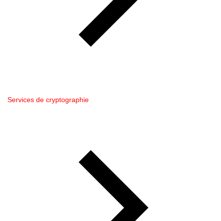
Services de cryptographie