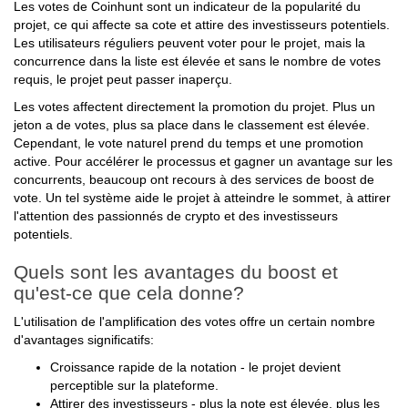
Les votes de Coinhunt sont un indicateur de la popularité du
projet, ce qui affecte sa cote et attire des investisseurs potentiels.
Les utilisateurs réguliers peuvent voter pour le projet, mais la
concurrence dans la liste est élevée et sans le nombre de votes
requis, le projet peut passer inaperçu.
Les votes affectent directement la promotion du projet. Plus un
jeton a de votes, plus sa place dans le classement est élevée.
Cependant, le vote naturel prend du temps et une promotion
active. Pour accélérer le processus et gagner un avantage sur les
concurrents, beaucoup ont recours à des services de boost de
vote. Un tel système aide le projet à atteindre le sommet, à attirer
l'attention des passionnés de crypto et des investisseurs
potentiels.
Quels sont les avantages du boost et
qu'est-ce que cela donne?
L'utilisation de l'amplification des votes offre un certain nombre
d'avantages significatifs:
Croissance rapide de la notation - le projet devient
perceptible sur la plateforme.
Attirer des investisseurs - plus la note est élevée, plus les