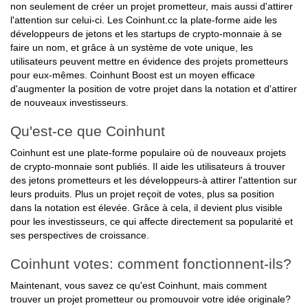
non seulement de créer un projet prometteur, mais aussi d'attirer
l'attention sur celui-ci. Les Coinhunt.cc la plate-forme aide les
développeurs de jetons et les startups de crypto-monnaie à se
faire un nom, et grâce à un système de vote unique, les
utilisateurs peuvent mettre en évidence des projets prometteurs
pour eux-mêmes. Coinhunt Boost est un moyen efficace
d'augmenter la position de votre projet dans la notation et d'attirer
de nouveaux investisseurs.
Qu'est-ce que Coinhunt
Coinhunt est une plate-forme populaire où de nouveaux projets
de crypto-monnaie sont publiés. Il aide les utilisateurs à trouver
des jetons prometteurs et les développeurs-à attirer l'attention sur
leurs produits. Plus un projet reçoit de votes, plus sa position
dans la notation est élevée. Grâce à cela, il devient plus visible
pour les investisseurs, ce qui affecte directement sa popularité et
ses perspectives de croissance.
Coinhunt votes: comment fonctionnent-ils?
Maintenant, vous savez ce qu'est Coinhunt, mais comment
trouver un projet prometteur ou promouvoir votre idée originale?