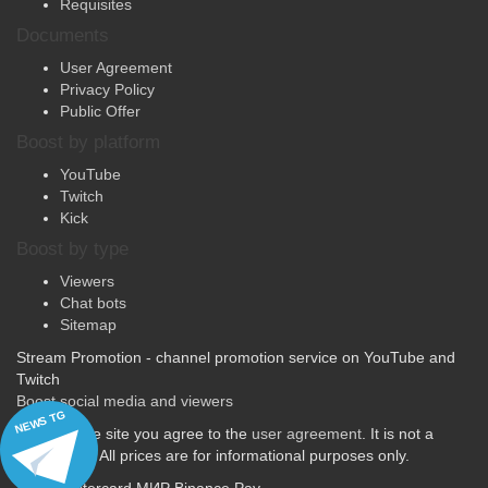
Requisites
Documents
User Agreement
Privacy Policy
Public Offer
Boost by platform
YouTube
Twitch
Kick
Boost by type
Viewers
Chat bots
Sitemap
Stream Promotion - channel promotion service on YouTube and
Twitch
Boost social media and viewers
NEWS TG
By using the site you agree to the
user agreement
. It is not a
public offer. All prices are for informational purposes only.
VISA
Mastercard
МИР
Binance Pay