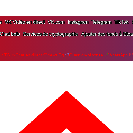
e
VK Vidéo en direct
VK.com
Instagram
Telegram
TikTok
Chat bots
Services de cryptographie
Ajouter des fonds à Ste
ur TG
Chat en direct
News Tg
Question-réponse
WhatsApp