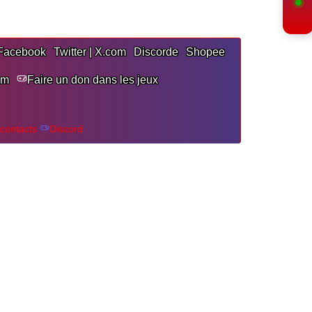
Facebook
Twitter | X.com
Discorde
Shopee
am
Faire un don dans les jeux
contacts
Discord