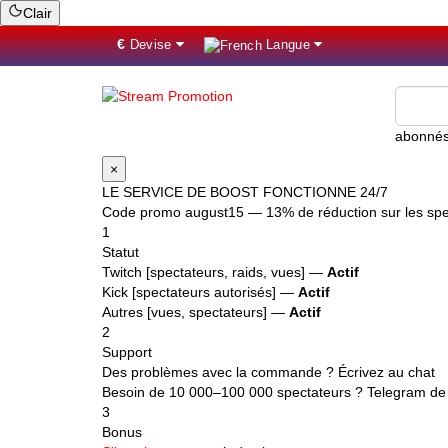
Clair
€
Devise
Langue
×
LE SERVICE DE BOOST FONCTIONNE 24/7
Code promo
august15
— 13% de réduction sur les spec
1
Statut
Twitch [spectateurs, raids, vues] —
Actif
Kick [spectateurs autorisés] —
Actif
Autres [vues, spectateurs] —
Actif
2
Support
Des problèmes avec la commande ? Écrivez au chat
Besoin de 10 000–100 000 spectateurs ? Telegram de 
3
Bonus
S'inscrire
et recevoir des bonus