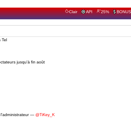
Clair
API
25%
BONUS
tateurs jusqu'à fin août
l'administrateur —
@TiKey_K