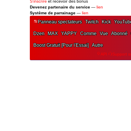
Devenez partenaire du service
—
lien
Système de parrainage
—
lien
Panneau spectateurs
Twitch
Kick
YouTub
Dzen
MAX
YAPPY
Comme
Vue
Abonné
Boost Gratuit [Pour l'Essai]
Autre
API
Support s