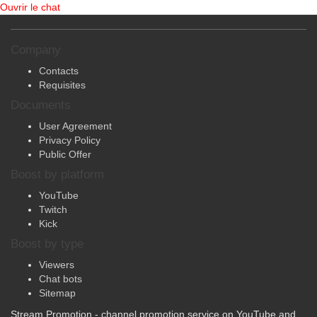
Ouvrir le chat
Company
Contacts
Requisites
Documents
User Agreement
Privacy Policy
Public Offer
Boost by platform
YouTube
Twitch
Kick
Boost by type
Viewers
Chat bots
Sitemap
Stream Promotion - channel promotion service on YouTube and