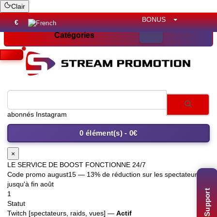
Clair
BONUS
€
Catégories
abonnés Instagram
0 élément(s) - 0€
×
LE SERVICE DE BOOST FONCTIONNE 24/7
Code promo
august15
— 13% de réduction sur les spectateurs
jusqu'à fin août
Support
1
Statut
Twitch [spectateurs, raids, vues] —
Actif