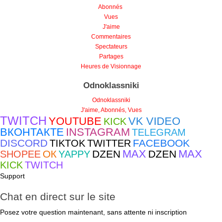
Abonnés
Vues
J'aime
Commentaires
Spectateurs
Partages
Heures de Visionnage
Odnoklassniki
Odnoklassniki
J'aime, Abonnés, Vues
TWITCH
YOUTUBE
VK VIDEO
KICK
ВКОНТАКТЕ
INSTAGRAM
TELEGRAM
DISCORD
FACEBOOK
TIKTOK
TWITTER
MAX
MAX
ОК
DZEN
DZEN
SHOPEE
YAPPY
KICK
TWITCH
Support
Chat en direct sur le site
Posez votre question maintenant, sans attente ni inscription