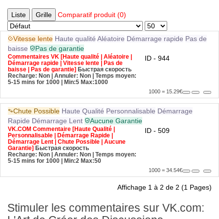
Liste
Grille
Comparatif produit (0)
Vitesse lente
Haute qualité
Aléatoire
Démarrage rapide
Pas de
baisse
Pas de garantie
Commentaires VK [Haute qualité | Aléatoire |
ID - 944
Démarrage rapide | Vitesse lente | Pas de
baisse | Pas de garantie]
Быстрая скорость
Recharge: Non | Annuler: Non | Temps moyen:
5-15 mins for 1000
| Min:5 Max:1000
1000 = 15.29€
Chute Possible
Haute Qualité
Personnalisable
Démarrage
Rapide
Démarrage Lent
Aucune Garantie
VK.COM Commentaire [Haute Qualité |
ID - 509
Personnalisable | Démarrage Rapide |
Démarrage Lent | Chute Possible | Aucune
Garantie]
Быстрая скорость
Recharge: Non | Annuler: Non | Temps moyen:
5-15 mins for 1000
| Min:2 Max:50
1000 = 34.54€
Affichage 1 à 2 de 2 (1 Pages)
Stimuler les commentaires sur VK.com: