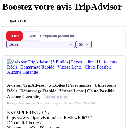
Boostez votre avis TripAdvisor
Tripadvisor
Liste
Grille
Comparatif produit (0)
Avis sur TripAdvisor [5 Étoiles | Personnalisé | Utilisateurs
Réels | Démarrage Rapide | Vitesse Lente | Chute Possible |
Aucune Garantie]
Быстрая скорость
Recharge: Non | Annuler: Non | Temps moyen: 5-15 mins
| Min:1 Max:2000
EXEMPLE DE LIEN:
https://www.tripadvisor.ru/UserReviewEdit***
Départ: 0-1 heures
Vitesse: jusqu'à 1-50 par jour