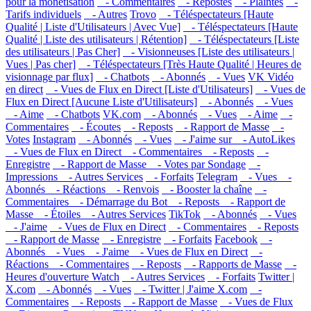
pour la monétisation
- Commentaires
- Repostes
- Plaintes
-
Tarifs individuels
- Autres
Trovo
- Téléspectateurs [Haute
Qualité | Liste d'Utilisateurs | Avec Vue]
- Téléspectateurs [Haute
Qualité | Liste des utilisateurs | Rétention]
- Téléspectateurs [Liste
des utilisateurs | Pas Cher]
- Visionneuses [Liste des utilisateurs |
Vues | Pas cher]
- Téléspectateurs [Très Haute Qualité | Heures de
visionnage par flux]
- Chatbots
- Abonnés
- Vues
VK Vidéo
en direct
- Vues de Flux en Direct [Liste d'Utilisateurs]
- Vues de
Flux en Direct [Aucune Liste d'Utilisateurs]
- Abonnés
- Vues
- Aime
- Chatbots
VK.com
- Abonnés
- Vues
- Aime
-
Commentaires
- Écoutes
- Reposts
- Rapport de Masse
-
Votes
Instagram
- Abonnés
- Vues
- J'aime sur
- AutoLikes
- Vues de Flux en Direct
- Commentaires
- Reposts
-
Enregistre
- Rapport de Masse
- Votes par Sondage
-
Impressions
- Autres Services
- Forfaits
Telegram
- Vues
-
Abonnés
- Réactions
- Renvois
- Booster la chaîne
-
Commentaires
- Démarrage du Bot
- Reposts
- Rapport de
Masse
- Étoiles
- Autres Services
TikTok
- Abonnés
- Vues
- J'aime
- Vues de Flux en Direct
- Commentaires
- Reposts
- Rapport de Masse
- Enregistre
- Forfaits
Facebook
-
Abonnés
- Vues
- J'aime
- Vues de Flux en Direct
-
Réactions
- Commentaires
- Reposts
- Rapports de Masse
-
Heures d'ouverture Watch
- Autres Services
- Forfaits
Twitter |
X.com
- Abonnés
- Vues
- Twitter | J'aime X.com
-
Commentaires
- Reposts
- Rapport de Masse
- Vues de Flux