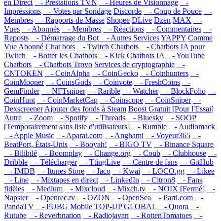
en Direct
- Prestations TVN
- Heures de Visionnage
-
Impressions
- Votes par Sondage
Discorde
- Coup de Pouce
-
Membres
- Rapports de Masse
Shopee
DLive
Dzen
MAX
-
Vues
- Abonnés
- Membres
- Réactions
- Commentaires
-
Reposts
- Démarrage du Bot
- Autres Services
YAPPY
Comme
Vue
Abonné
Chat bots
- Twitch Chatbots
- Chatbots IA pour
Twitch
- Botter les Chatbots
- Kick Chatbots IA
- YouTube
Chatbots
- Chatbots Trovo
Services de cryptographie
-
CNTOKEN
- CoinAlpha
- CoinGecko
- Coinhunters
-
CoinMooner
- CoinsGods
- Coinvote
- FreshCoins
-
GemFinder
- NFTsniper
- Rarible
- Watcher
- BlockFolio
-
CoinHunt
- CoinMarketCap
- Coinscope
- CoinSniper
-
Dexscreener
Ajouter des fonds à Steam
Boost Gratuit [Pour l'Essai]
Autre
- Zoom
- Spotify
- Threads
- Bluesky
- SOOP
[Temporairement sans liste d'utilisateurs]
- Rumble
- Audiomack
- Apple Music
- Aparat.com
- Anghami
- Voyeur365
-
BeatPort, États-Unis
- Booyah!
- BIGO TV
- Binance Square
- Bilibilé
- Boomplay
- Change.org
- Coub
- Clubhouse
-
Dribble
- Télécharger
- TtingLive
- Centre de fans
- GitHub
- IMDB
- Itunes Store
- Jaco
- Kwai
- LOCO.gg
- Likee
- Line
- Mixtapes en direct
- LinkedIn
- Citron8
- Fans
fidèles
- Medium
- Mixcloud
- Mixch.tv
- NOIX [Fermé]
-
Napster
- Openrec.tv
- OZON
- OpenSea
- Parti.com
-
PandaTV
- PUBG Mobile TOP-UP GLOBAL
- Quora
-
Rutube
- Reverbnation
- Radiojavan
- RottenTomatoes
-