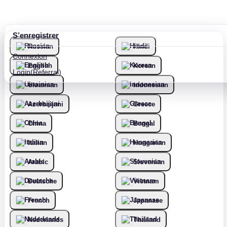
S’enregistrer
Russian
Hindi
Connexion
English
Korean
Login(Referral)
Ukrainian
Indonesian
Azerbaijani
Greece
China
Bengal
Italian
Hungarian
Arabic
Slovenian
Deutsche
Vietnam
French
Japanase
Nederlands
Thailand