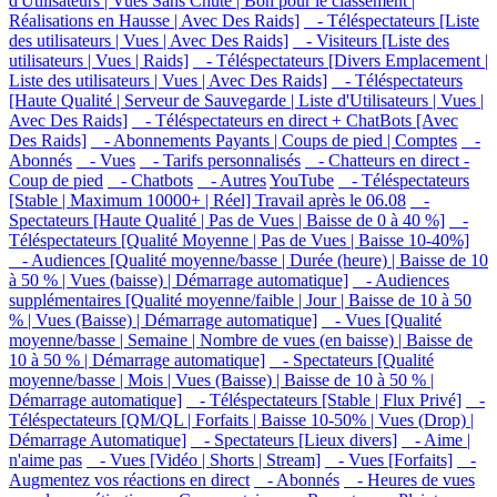
d'Utilisateurs | Vues Sans Chute | Bon pour le classement |
Réalisations en Hausse | Avec Des Raids]
- Téléspectateurs [Liste
des utilisateurs | Vues | Avec Des Raids]
- Visiteurs [Liste des
utilisateurs | Vues | Raids]
- Téléspectateurs [Divers Emplacement |
Liste des utilisateurs | Vues | Avec Des Raids]
- Téléspectateurs
[Haute Qualité | Serveur de Sauvegarde | Liste d'Utilisateurs | Vues |
Avec Des Raids]
- Téléspectateurs en direct + ChatBots [Avec
Des Raids]
- Abonnements Payants | Coups de pied | Comptes
-
Abonnés
- Vues
- Tarifs personnalisés
- Chatteurs en direct -
Coup de pied
- Chatbots
- Autres
YouTube
- Téléspectateurs
[Stable | Maximum 10000+ | Réel] Travail après le 06.08
-
Spectateurs [Haute Qualité | Pas de Vues | Baisse de 0 à 40 %]
-
Téléspectateurs [Qualité Moyenne | Pas de Vues | Baisse 10-40%]
- Audiences [Qualité moyenne/basse | Durée (heure) | Baisse de 10
à 50 % | Vues (baisse) | Démarrage automatique]
- Audiences
supplémentaires [Qualité moyenne/faible | Jour | Baisse de 10 à 50
% | Vues (Baisse) | Démarrage automatique]
- Vues [Qualité
moyenne/basse | Semaine | Nombre de vues (en baisse) | Baisse de
10 à 50 % | Démarrage automatique]
- Spectateurs [Qualité
moyenne/basse | Mois | Vues (Baisse) | Baisse de 10 à 50 % |
Démarrage automatique]
- Téléspectateurs [Stable | Flux Privé]
-
Téléspectateurs [QM/QL | Forfaits | Baisse 10-50% | Vues (Drop) |
Démarrage Automatique]
- Spectateurs [Lieux divers]
- Aime |
n'aime pas
- Vues [Vidéo | Shorts | Stream]
- Vues [Forfaits]
-
Augmentez vos réactions en direct
- Abonnés
- Heures de vues