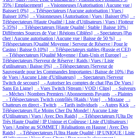
35% | Emplacement]
- Visionneuses [Autorisation | Aucune vue |
Baisser1 0%]
- Téléspectateurs [Aucune autorisation | Vues |
Baisser 10%]
- Visionneuses [Autorisation | Vues | Baisser 0%]
-
Téléspectateurs [Haute Qualité | Liste d'Utilisateurs | Vues | Flotteur
5-35%]
- Téléspectateurs [Haute Qualité | Stable | Baisse 10% |
Différentes Sources de Vue | Régions Ciblées]
- Spectateurs [Pas
cher | Aucune autorisation | Aucune vue | Baisse de 50 %]
-
Téléspectateurs [Qualité Moyenne | Serveur de Réserve | Pour le
Casino | Baisse 0-10%]
- Téléspectateurs stables (Russie et CEI)
- Téléspectateurs [Qualité Moyenne | États-Unis et Europe]
-
Téléspectateurs [Serveur de Réserve | Raids | Vues / Liste
d'utilisateurs | Baisse 0%]
- Téléspectateurs [Serveur de
Sauvegarde pour les Commandes Importantes | Baisse de 10% | Pas
de Vues | Aucune Liste d'Utilisateurs]
- Spectateurs [Serveur
Twitch de secours]
- Autoriser les comptes de chat [Pas De Vues |
Sans En Ligne]
- Vues Twitch [Stream | VOD | Clips]
- Suiveurs
- Mèches | Nombres Premiers | Abonnements Payants
- Plaintes
- Téléspectateurs Twitch contrôlés [Raids | Vote]
- Mixtape
-
Chatteurs en direct - Twitch
- Tarifs individuels
- Autres
Kick
-
Téléspectateurs [Le Moins Cher Du Monde! | Aucune Liste
d'Utilisateurs | Vues | Avec Des Raids]
- Téléspectateurs [Ulta De
Très Haute Qualité | IP Unique et Coûteuse | Liste d'Utilisateurs |
Vues | Amène au SOMMET | Réalisations en Hausse | Avec Des
Raids]
- Téléspectateurs [Ultra Haute Qualité | IP UNIQUE | Liste