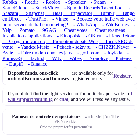
Rubika
- Reddit
- Roblox
- Spreaker
- Steam
-
SoundCloud
- SnackVideo
- Spinnin Records Talent Pool
-
Shazam
- Snapchat
- Tidal
- Tripadvisor
- Tumblr
- Tango
en Direct
- TrustPilot
- Vimeo
- Boostez votre trafic web avec
notre service de trafic marketing !
- WhatsApp
- WildBerries
-
Yelp
- Zomato
- 9GAG
- Cheat votes
- Cheat examens
-
Installation d'applications
- Kinopoisk
- OK.ru
- Liens Retour
- Создание сайтов
- Promotion du site Web
- Liens SEO de
vente
- Yandex Music
- Pekach - sc2tv.ru
- CHZZK.Naver
-
Avité
- Faire un don dans les jeux
- gosh.com
- Joylada
-
Prime.GS
- Tach.id
- W.tv
- Wibes
- Nonolive
- Pinterest
- Datpiff
- Binance
Deposit funds, one-click
are available only for
Register
.
order, discounts and bonuses
registered users.
If you didn't find the right service or found it cheaper, write to
I
will support you in tg
or
chat
, and we will resolve any issue.
Panneau de contrôle des spectateurs
[Twitch | Kick | YouTube |
VK Video Live]
Crée ton propre forfait personnalisé