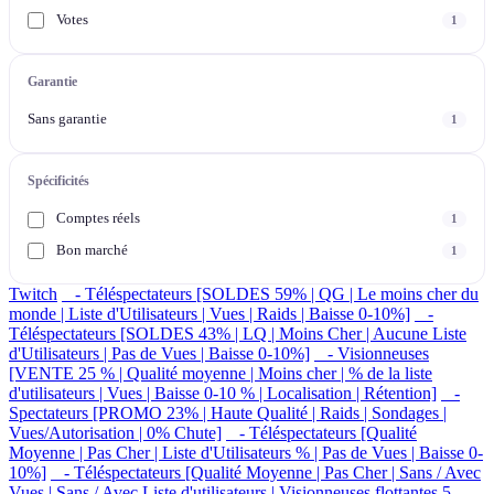
Votes
1
Garantie
Sans garantie
1
Spécificités
Comptes réels
1
Bon marché
1
Twitch
- Téléspectateurs [SOLDES 59% | QG | Le moins cher du
monde | Liste d'Utilisateurs | Vues | Raids | Baisse 0-10%]
-
Téléspectateurs [SOLDES 43% | LQ | Moins Cher | Aucune Liste
d'Utilisateurs | Pas de Vues | Baisse 0-10%]
- Visionneuses
[VENTE 25 % | Qualité moyenne | Moins cher | % de la liste
d'utilisateurs | Vues | Baisse 0-10 % | Localisation | Rétention]
-
Spectateurs [PROMO 23% | Haute Qualité | Raids | Sondages |
Vues/Autorisation | 0% Chute]
- Téléspectateurs [Qualité
Moyenne | Pas Cher | Liste d'Utilisateurs % | Pas de Vues | Baisse 0-
10%]
- Téléspectateurs [Qualité Moyenne | Pas Cher | Sans / Avec
Vues | Sans / Avec Liste d'utilisateurs | Visionneuses flottantes 5-