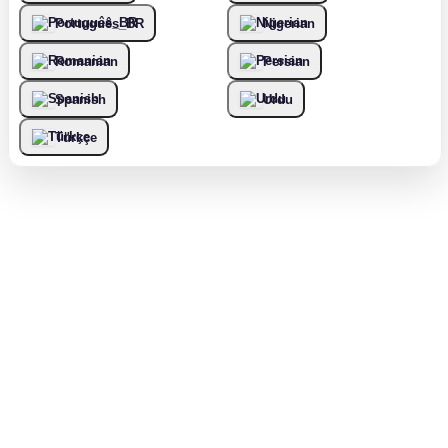
Português_BR
Nigerian
Romanian
Persian
Spanish
Urdu
Türkçe