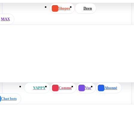
Shopee
Dzen
MAX
YAPPY
Comme
Vue
Abonné
Chat bots