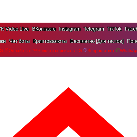
K Video Live
ВКонтакте
Instagram
Telegram
TikTok
Face
ики
Чат боты
Криптовалюты
Бесплатно [Для тестов]
Поп
TG
Онлайн чат
Новости сервиса в TG
Вопрос-ответ
WhatsA