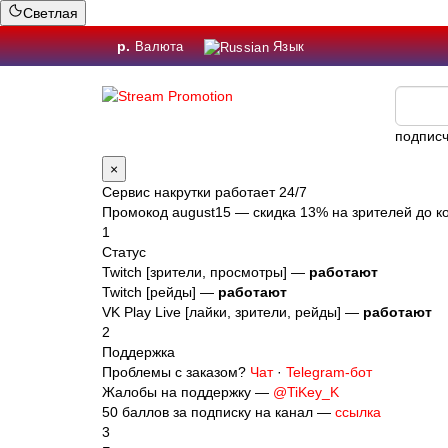
Светлая
р.
Валюта
Язык
подписч
×
Сервис накрутки работает 24/7
Промокод
august15
— скидка 13% на зрителей до ко
1
Статус
Twitch [зрители, просмотры] —
работают
Twitch [рейды] —
работают
VK Play Live [лайки, зрители, рейды] —
работают
2
Поддержка
Проблемы с заказом?
Чат
·
Telegram-бот
Жалобы на поддержку —
@TiKey_K
50 баллов за подписку на канал —
ссылка
3