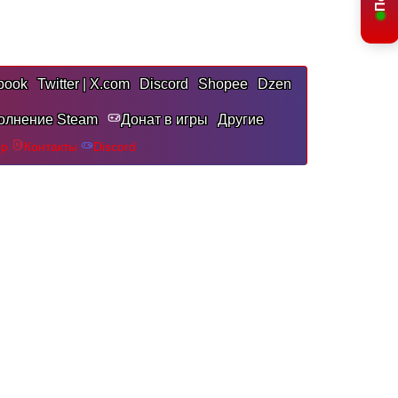
book
Twitter | X.com
Discord
Shopee
Dzen
олнение Steam
Донат в игры
Другие
pp
Контакты
Discord