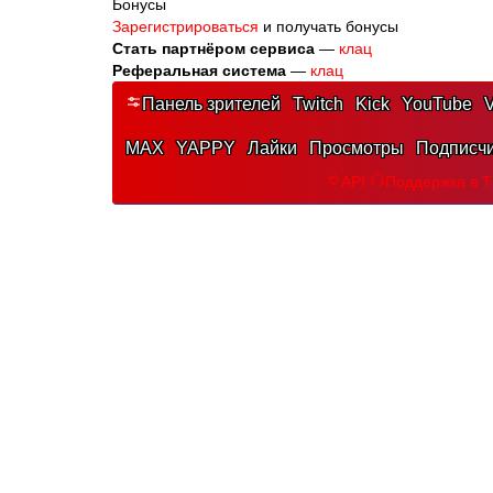
Бонусы
Зарегистрироваться
и получать бонусы
Стать партнёром сервиса
—
клац
Реферальная система
—
клац
Панель зрителей
Twitch
Kick
YouTube
V
MAX
YAPPY
Лайки
Просмотры
Подписч
API
Поддержка в 