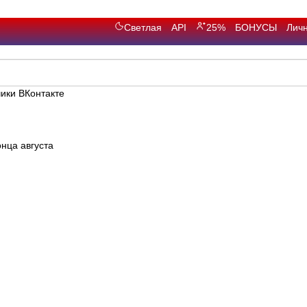
Светлая
API
25%
БОНУСЫ
Лич
ики ВКонтакте
нца августа