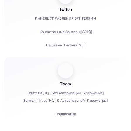
Twitch
Часы просмотров для Ютуба
ПАНЕЛЬ УПРАВЛЕНИЯ ЗРИТЕЛЯМИ
Репосты
Качественные Зрители [uVHQ]
Комментарии
Дешёвые Зрители [MQ]
Жалобы
Просмотры
Фолловеры
Trovo
Битсы | Платные подписки | Праймы
Зрители [HQ | Без Авторизации | Удержание]
Чат боты
Зрители Trovo [HQ | С Авторизацией | Просмотры]
Живое общение в чате
Подписчики
Жалобы
Просмотры
Авторизация аккаунтов в чат