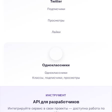
Twitter
Комментарии
Подписчики
Репосты
Просмотры
Жалобы
Лайки
Часы просмотров
Комментарии
Зрители
Одноклассники
Репосты
Одноклассники
Классы, подписчики, просмотры
Часы просмотров
ИНСТРУМЕНТ
API для разработчиков
Интегрируйте сервис в свои проекты — доступна работа по