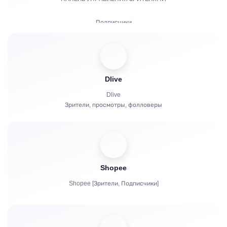
Подписчики
Платные подписки | KICKs | Аккаунты
Просмотры
Dlive
Чат боты
Dlive
Зрители, просмотры, фолловеры
Shopee
Shopee [Зрители, Подписчики]