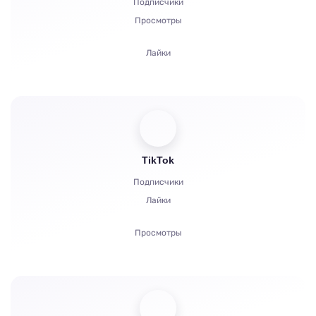
Подписчики
Комментарии
Просмотры
Жалобы
Лайки
Звезды
Комментарии
Репосты
Зрители
TikTok
Подписчики
Лайки
Просмотры
Комментарии
Репост