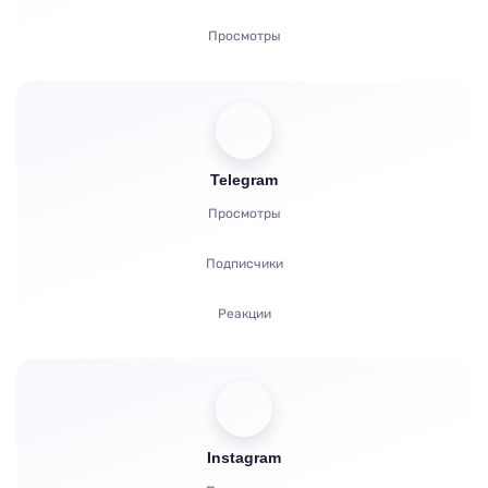
Просмотры
Комментарии
Голоса
Telegram
Прослушивания
Просмотры
Жалобы
Подписчики
Реакции
Рефералы
Бусты
Instagram
Запуск бота