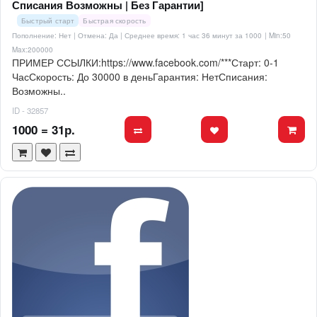
Списания Возможны | Без Гарантии]
Быстрый старт
Быстрая скорость
Пополнение: Нет | Отмена: Да | Среднее время: 1 час 36 минут за 1000
| Min:50
Max:200000
ПРИМЕР ССЫЛКИ:https://www.facebook.com/***Старт: 0-1
ЧасСкорость: До 30000 в деньГарантия: НетСписания:
Возможны..
ID - 32857
1000 = 31р.