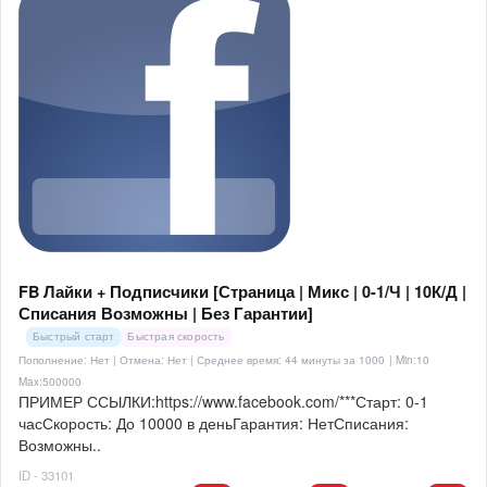
FB Лайки + Подписчики [Страница | Микс | 0-1/Ч | 10К/Д |
Списания Возможны | Без Гарантии]
Быстрый старт
Быстрая скорость
Пополнение: Нет | Отмена: Нет | Среднее время: 44 минуты за 1000
| Min:10
Max:500000
ПРИМЕР ССЫЛКИ:https://www.facebook.com/***Старт: 0-1
часСкорость: До 10000 в деньГарантия: НетСписания:
Возможны..
ID - 33101