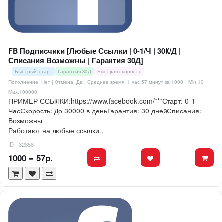
FB Подписчики [Любые Ссылки | 0-1/Ч | 30К/Д |
Списания Возможны | Гарантия 30Д]
Быстрый старт
Гарантия 30Д
Быстрая скорость
Пополнение: Нет | Отмена: Да | Среднее время: 1 час 57 минут за 1000
| Min:10
Max:100000
ПРИМЕР ССЫЛКИ:https://www.facebook.com/***Старт: 0-1
ЧасСкорость: До 30000 в деньГарантия: 30 днейСписания:
Возможны
Работают на любые ссылки..
ID - 32858
1000 = 57р.