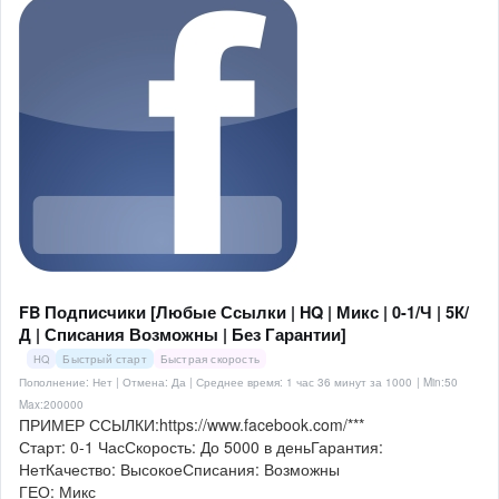
FB Подписчики [Любые Ссылки | HQ | Микс | 0-1/Ч | 5К/
Д | Списания Возможны | Без Гарантии]
HQ
Быстрый старт
Быстрая скорость
Пополнение: Нет | Отмена: Да | Среднее время: 1 час 36 минут за 1000
| Min:50
Max:200000
ПРИМЕР ССЫЛКИ:https://www.facebook.com/***
Старт: 0-1 ЧасСкорость: До 5000 в деньГарантия:
НетКачество: ВысокоеСписания: Возможны
ГЕО: Микс