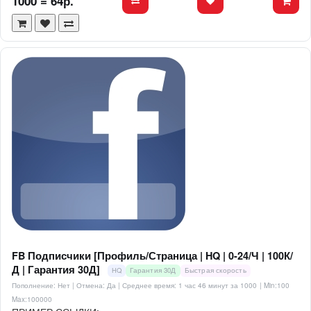
1000 = 64р.
FB Подписчики [Профиль/Страница | HQ | 0-24/Ч | 100К/
Д | Гарантия 30Д]
HQ
Гарантия 30Д
Быстрая скорость
Пополнение: Нет | Отмена: Да | Среднее время: 1 час 46 минут за 1000
| Min:100
Max:100000