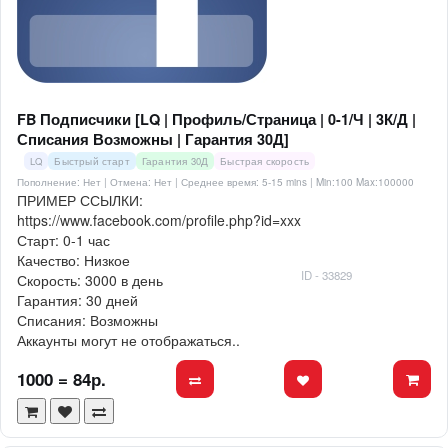
FB Подписчики [LQ | Профиль/Страница | 0-1/Ч | 3К/Д |
Списания Возможны | Гарантия 30Д]
LQ
Быстрый старт
Гарантия 30Д
Быстрая скорость
Пополнение: Нет | Отмена: Нет | Среднее время: 5-15 mins
| Min:100 Max:100000
ПРИМЕР ССЫЛКИ:
https://www.facebook.com/profile.php?id=xxx
Старт: 0-1 час
Качество: Низкое
ID - 33829
Скорость: 3000 в день
Гарантия: 30 дней
Списания: Возможны
Аккаунты могут не отображаться..
1000 = 84р.