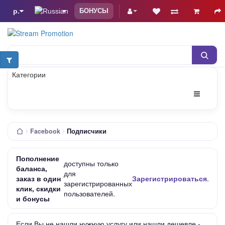
р.
БОНУСЫ
просмотры You
Категории
Facebook
Подписчики
Пополнение
доступны только
баланса,
для
заказ в один
Зарегистрироваться
.
зарегистрированных
клик, скидки
пользователей.
и бонусы
Если Вы не нашли нужную услугу или нашли дешевле -