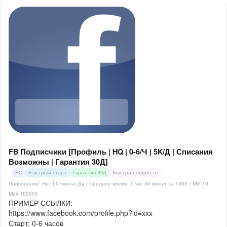
FB Подписчики [Профиль | HQ | 0-6/Ч | 5K/Д | Списания
Возможны | Гарантия 30Д]
HQ
Быстрый старт
Гарантия 30Д
Быстрая скорость
Пополнение: Нет | Отмена: Да | Среднее время: 1 час 50 минут за 1000
| Min:10
Max:100000
ПРИМЕР ССЫЛКИ:
https://www.facebook.com/profile.php?id=xxx
Старт: 0-6 часов