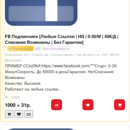
FB Подписчики [Любые Ссылки | HQ | 0-30/М | 50К/Д |
Списания Возможны | Без Гарантии]
★ Рекомендуем
HQ
Быстрая скорость
Пополнение: Нет | Отмена: Да | Среднее время: 1 час 36 минут за 1000
| Min:50
Max:200000
ПРИМЕР ССЫЛКИ:https://www.facebook.com/***Старт: 0-30
МинутСкорость: До 50000 в деньГарантия: НетСписания:
Возможны
Качество: Высокое
Работают на любые ссылки..
ID - 33428
1000 = 31р.