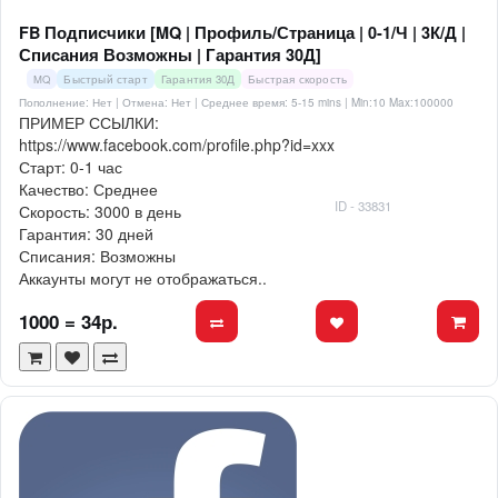
FB Подписчики [MQ | Профиль/Страница | 0-1/Ч | 3К/Д |
Списания Возможны | Гарантия 30Д]
MQ
Быстрый старт
Гарантия 30Д
Быстрая скорость
Пополнение: Нет | Отмена: Нет | Среднее время: 5-15 mins
| Min:10 Max:100000
ПРИМЕР ССЫЛКИ:
https://www.facebook.com/profile.php?id=xxx
Старт: 0-1 час
Качество: Среднее
ID - 33831
Скорость: 3000 в день
Гарантия: 30 дней
Списания: Возможны
Аккаунты могут не отображаться..
1000 = 34р.