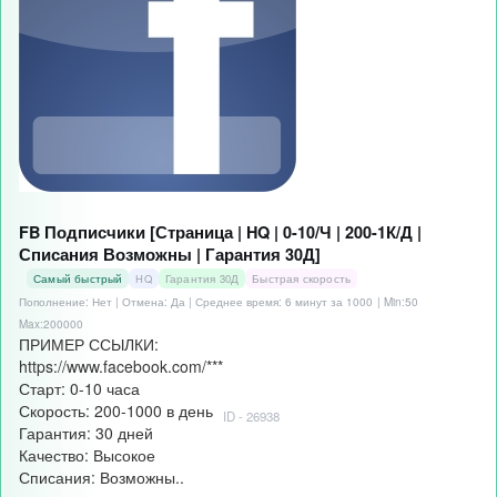
FB Подписчики [Страница | HQ | 0-10/Ч | 200-1К/Д |
Списания Возможны | Гарантия 30Д]
Самый быстрый
HQ
Гарантия 30Д
Быстрая скорость
Пополнение: Нет | Отмена: Да | Среднее время: 6 минут за 1000
| Min:50
Max:200000
ПРИМЕР ССЫЛКИ:
https://www.facebook.com/***
Старт: 0-10 часа
Скорость: 200-1000 в день
ID - 26938
Гарантия: 30 дней
Качество: Высокое
Списания: Возможны..