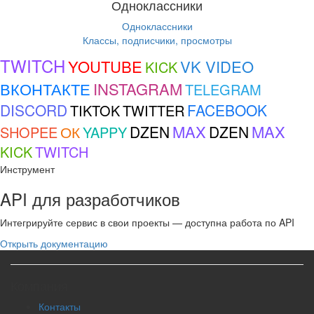
Одноклассники
Одноклассники
Классы, подписчики, просмотры
TWITCH
YOUTUBE
VK VIDEO
KICK
ВКОНТАКТЕ
INSTAGRAM
TELEGRAM
DISCORD
FACEBOOK
TIKTOK
TWITTER
MAX
MAX
ОК
DZEN
DZEN
SHOPEE
YAPPY
KICK
TWITCH
Инструмент
API для разработчиков
Интегрируйте сервис в свои проекты — доступна работа по API
Открыть документацию
Компания
Контакты