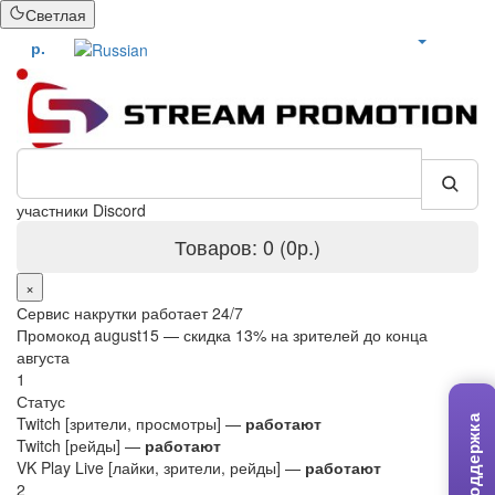
Светлая
БОНУСЫ
р.
уча
Товаров: 0 (0р.)
×
Сервис накрутки работает 24/7
Промокод
august15
— скидка 13% на зрителей до конца
августа
1
Статус
Twitch [зрители, просмотры] —
работают
Поддержка
Twitch [рейды] —
работают
VK Play Live [лайки, зрители, рейды] —
работают
2