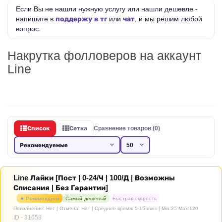
Если Вы не нашли нужную услугу или нашли дешевле -
напишите в
поддержу в тг
или
чат
, и мы решим любой
вопрос.
Накрутка фолловеров на аккаунт
Line
Список
Сетка
Сравнение товаров (0)
Line Лайки [Пост | 0-24/Ч | 100/Д | Возможны
Списания | Без Гарантии]
★ Рекомендуем
Самый дешёвый
Быстрая скорость
Пополнение: Нет | Отмена: Нет | Среднее время: 5-15 mins
| Min:25 Max:120
ID - 31658