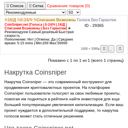
Список
Сетка
Сравнение товаров (0)
1К/Д
0-24/Ч
Списания Возможны
Голоса
Без Гарантии
CoinSniper.net [Голоса | 0-24/Ч | 1К/Д |
ID - 29365
Списания Возможны | Без Гарантии]
★
Рекомендуем
Самый дешёвый
Быстрая
скорость
Пополнение: Нет | Отмена: Да | Среднее
время: 5-15 mins
| Min:200 Max:50000
1000 = 3385р.
Показано с 1 по 1 из 1 (всего 1 страниц)
Накрутка Coinsniper
Накрутка Coinsniper — это современный инструмент для
продвижения криптовалютных проектов. На платформе
Coinsniper пользователи голосуют за свои любимые проекты,
помогая им подняться в рейтинге найти инвесторов для еще
большей популяризации увеличения капитализации. Если ваш
проект нуждается в дополнительной поддержке, то накрутка
голосов может стать отличным решением.
Что такое Coinsniper net