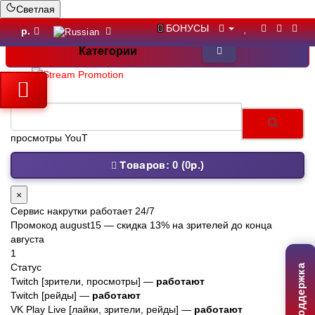
Светлая
БОНУСЫ
р.
Категории
Товаров: 0 (0р.)
×
Сервис накрутки работает 24/7
Промокод
august15
— скидка 13% на зрителей до конца
августа
1
Статус
Поддержка
Twitch [зрители, просмотры] —
работают
Twitch [рейды] —
работают
VK Play Live [лайки, зрители, рейды] —
работают
2