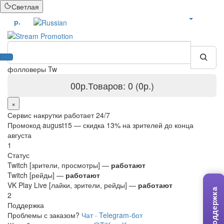
Светлая
БОНУСЫ
р.
фолловеры Twitch
0
0р.
Товаров: 0 (0р.)
×
Сервис накрутки работает 24/7
Промокод
august15
— скидка 13% на зрителей до конца
августа
1
Статус
Twitch [зрители, просмотры] —
работают
Twitch [рейды] —
работают
VK Play Live [лайки, зрители, рейды] —
работают
Поддержка
2
Поддержка
Проблемы с заказом?
Чат
·
Telegram-бот