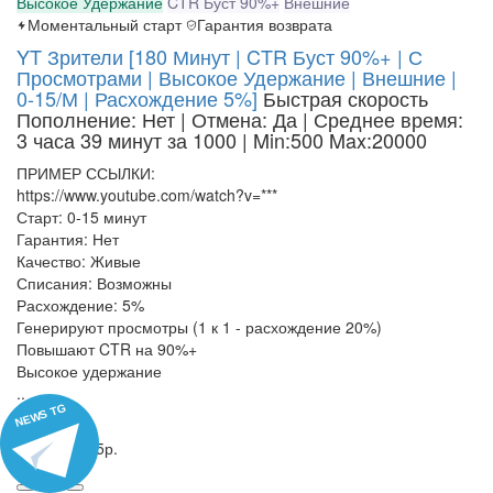
Высокое Удержание
CTR Буст 90%+
Внешние
Моментальный старт
Гарантия возврата
YT Зрители [180 Минут | CTR Буст 90%+ | С
Просмотрами | Высокое Удержание | Внешние |
0-15/М | Расхождение 5%]
Быстрая скорость
Пополнение: Нет | Отмена: Да | Среднее время:
3 часа 39 минут за 1000
| Min:500 Max:20000
ПРИМЕР ССЫЛКИ:
https://www.youtube.com/watch?v=***
Старт: 0-15 минут
Гарантия: Нет
Качество: Живые
Списания: Возможны
Расхождение: 5%
Генерируют просмотры (1 к 1 - расхождение 20%)
Повышают CTR на 90%+
Высокое удержание
..
NEWS TG
ID - 32161
1000 = 3695р.