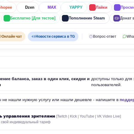
Shopee
Dzen
MAX
YAPPY
Лайки
Просм
Бесплатно [Для тестов]
Пополнение Steam
Донат 
Онлайн чат
Новости сервиса в TG
Вопрос-ответ
Wha
ение баланса, заказ в один клик, скидки и
доступны только для
ы
пользователей.
ы не нашли нужную услугу или нашли дешевле - напишите в
поддер
ь управления зрителями
[Twitch | Kick | YouTube | VK Video Live]
 свой индивидуальный тариф