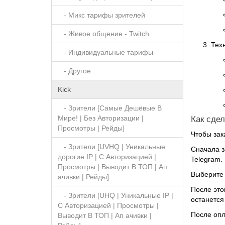
- Микс тарифы зрителей
- Живое общение - Twitch
Тех
- Индивидуальные тарифы
- Другое
Kick
- Зрители [Самые Дешёвые В
Мире! | Без Авторизации |
Как сдел
Просмотры | Рейды]
Чтобы зак
- Зрители [UVHQ | Уникальные
Сначала
з
дорогие IP | С Авторизацией |
Telegram.
Просмотры | Выводит В ТОП | Ап
Выберите 
ачивки | Рейды]
После это
- Зрители [UHQ | Уникальные IP |
останется
С Авторизацией | Просмотры |
После опл
Выводит В ТОП | Ап ачивки |