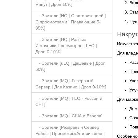
Вид
минут | Дроп 10%]
Стат
- Зрители [HQ | С авторизацией |
Фун
С просмотрами | Плавающие 5-
35%]
Накрут
- Зрители [HQ | Разные
Искусстве
Источники Просмотров | ГЕО |
Дроп 0-10%]
Для владе
Рас
- Зрители [uLQ | Дешёвые | Дроп
50%]
Пов
Уве
- Зрители [MQ | Резервный
Сервер | Для Казино | Дроп 0-10%]
Улу
- Зрители [MQ | ГЕО - Россия и
Для марке
СНГ]
Дем
- Зрители [MQ | США и Европа]
Соз
Пов
- Зрители [Резервный Сервер |
Рейды | Просмотры/Авторизация |
Особеннос