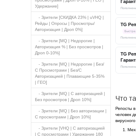
просмотрами | Дроп 0-10% | ГЕО |
Гарант
Удержание]
Пополнени
- Зрители [СКИДКА 23% | uVHQ |
Рейды | Опросы | Просмотры/
TG Реп
Авторизация | Дроп 0%]
Быстра
Пополнени
- Зрители [MQ | Недорогие |
Авторизация % | Без просмотров |
Дроп 0-10%]
TG Реп
Гарант
- Зрители [MQ | Недорогие | Без/
Пополнени
С Просмотрами | Без/С
Авторизацией | Плавающие 5-35%
| ГЕО]
- Зрители [MQ | С авторизацией |
Что т
Без просмотров | Дроп 10%]
Репосты в
- Зрители [MQ | Без авторизации |
человек д
C просмотрами | Дроп 10%]
вирусного
- Зрители [VHQ | С авторизацией
Мех
| С просмотрами | Удержание 180