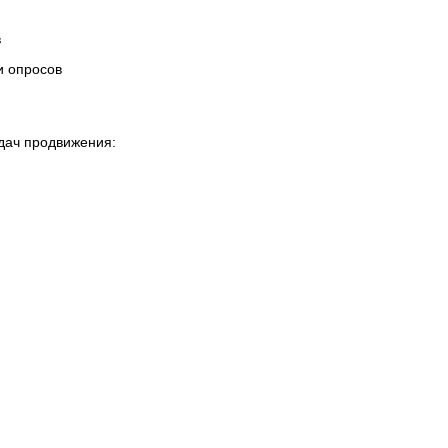
в
и опросов
дач продвижения: