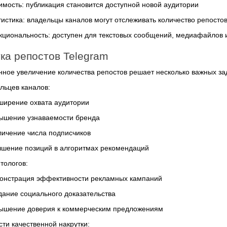
имость: публикация становится доступной новой аудитории
истика: владельцы каналов могут отслеживать количество репосто
кциональность: доступен для текстовых сообщений, медиафайлов 
ка репостов Telegram
нное увеличение количества репостов решает несколько важных за
льцев каналов:
ширение охвата аудитории
ышение узнаваемости бренда
личение числа подписчиков
чшение позиций в алгоритмах рекомендаций
тологов:
онстрация эффективности рекламных кампаний
дание социального доказательства
ышение доверия к коммерческим предложениям
ти качественной накрутки: