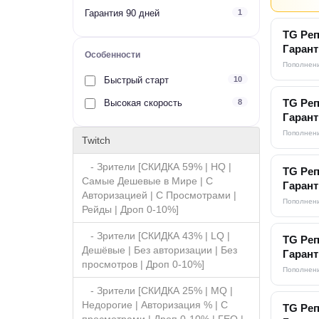
Гарантия 90 дней
1
TG Реп
Гарант
Особенности
Пополнени
Быстрый старт
10
TG Реп
Высокая скорость
8
Гарант
Пополнени
Twitch
- Зрители [СКИДКА 59% | HQ |
TG Реп
Самые Дешевые в Мире | С
Гарант
Авторизацией | С Просмотрами |
Пополнени
Рейды | Дроп 0-10%]
- Зрители [СКИДКА 43% | LQ |
TG Реп
Дешёвые | Без авторизации | Без
Гарант
просмотров | Дроп 0-10%]
Пополнени
- Зрители [СКИДКА 25% | MQ |
Недорогие | Авторизация % | С
TG Реп