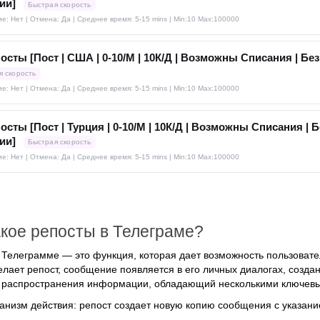
ии]
Быстрая скорость
е: Нет | Отмена: Да | Среднее время: 5-15 mins
| Min:10 Max:100000
осты [Пост | США | 0-10/М | 10К/Д | Возможны Списания | Без
я скорость
е: Нет | Отмена: Да | Среднее время: 5-15 mins
| Min:10 Max:100000
осты [Пост | Турция | 0-10/М | 10К/Д | Возможны Списания | Б
ии]
Быстрая скорость
е: Нет | Отмена: Да | Среднее время: 5-15 mins
| Min:10 Max:100000
акое репосты в Телеграме?
 Телеграмме — это функция, которая дает возможность пользовател
елает репост, сообщение появляется в его личных диалогах, созд
 распространения информации, обладающий несколькими ключевы
анизм действия: репост создает новую копию сообщения с указани