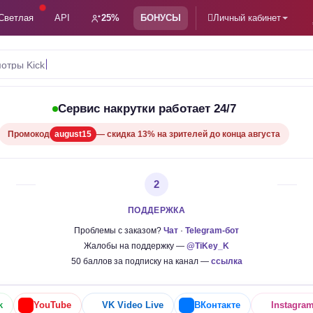
Светлая
API
25%
БОНУСЫ
Личный кабинет
отры Kick
Сервис накрутки работает 24/7
Промокод
august15
— скидка 13% на зрителей до конца августа
2
ПОДДЕРЖКА
Проблемы с заказом?
Чат
·
Telegram-бот
Жалобы на поддержку —
@TiKey_K
50 баллов за подписку на канал —
ссылка
k
YouTube
VK Video Live
ВКонтакте
Instagra