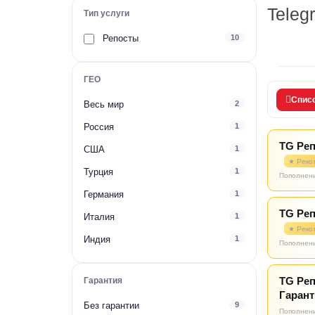
Teleg
Тип услуги
Репосты
10
ГЕО
Спис
Весь мир
2
Россия
1
TG Реп
США
1
★ Реко
Турция
1
Пополнени
Германия
1
TG Реп
Италия
1
★ Реко
Индия
1
Пополнени
TG Реп
Гарантия
Гарант
Без гарантии
9
Пополнени