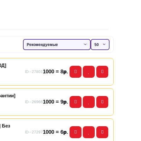
0Д]
1000 = 8р.
ID - 27801
рантии]
1000 = 9р.
ID - 26966
| Без
1000 = 6р.
ID - 27297