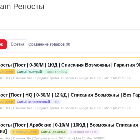
ram Репосты
ок
Сетка
Сравнение товаров (0)
осты [Пост | 0-30/М | 1К/Д | Списания Возможны | Гарантия 9
мендуем
Самый быстрый
Гарантия 90Д
е: Нет | Отмена: Нет | Среднее время: 19 часов 19 минут за 1000
| Min:1 Max:150000
ост [Пост | HQ | 0-30/М | 12К/Д | Списания Возможны | Без Га
мендуем
Самый качественный
HQ
е: Нет | Отмена: Нет | Среднее время: 19 часов 19 минут за 1000
| Min:1 Max:150000
осты [Пост | Арабские | 0-10/М | 10К/Д | Возможны Списания 
ии]
★ Рекомендуем
Самый дешёвый
Быстрая скорость
е: Нет | Отмена: Да | Среднее время: 5-15 mins
| Min:10 Max:100000