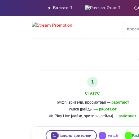
р.
Язык
Валюта
просм
1
СТАТУС
Twitch [зрители, просмотры] —
работают
Twitch [рейды] —
работают
VK Play Live [лайки, зрители, рейды] —
работают
Панель зрителей
Twitch
Kic