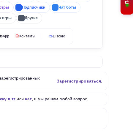
отры
Подписчики
Чат боты
в игры
Другие
tsApp
Контакты
Discord
 зарегистрированных
Зарегистрироваться
.
жу в тг
или
чат
, и мы решим любой вопрос.