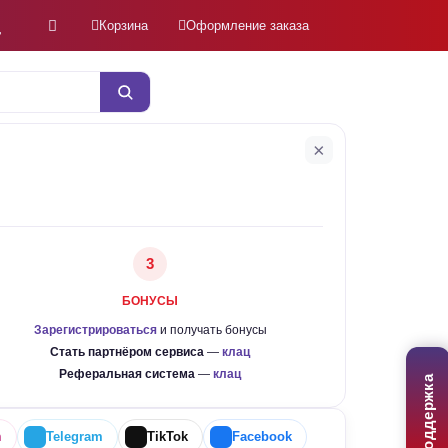
Корзина
Оформление заказа
×
3
БОНУСЫ
Зарегистрироваться
и получать бонусы
Стать партнёром сервиса
—
клац
Реферальная система
—
клац
Поддержка
m
Telegram
TikTok
Facebook