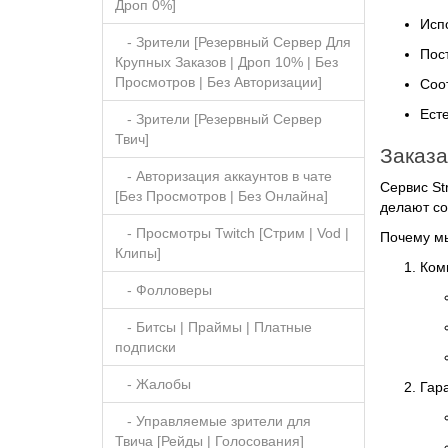
Дроп 0%]
Исп
- Зрители [Резервный Сервер Для
Пос
Крупных Заказов | Дроп 10% | Без
Просмотров | Без Авторизации]
Соо
Ест
- Зрители [Резервный Сервер
Твич]
Заказа
- Авторизация аккаунтов в чате
Сервис St
[Без Просмотров | Без Онлайна]
делают со
- Просмотры Twitch [Стрим | Vod |
Почему м
Клипы]
Ком
- Фолловеры
- Битсы | Праймы | Платные
подписки
- Жалобы
Гар
- Управляемые зрители для
Твича [Рейды | Голосования]