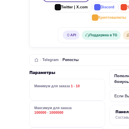
Twitter | X.com
Discord
Криптовалюты
API
Поддержка в TG
Telegram
Репосты
Параметры
Пополн
бонус
Минимум для заказа
1
-
10
Если В
Максимум для заказа
Панел
100000
-
1000000
Составь