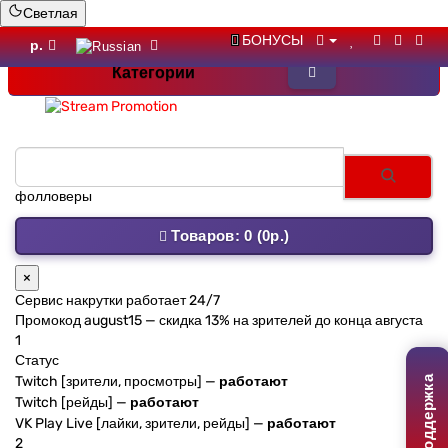
Светлая
БОНУСЫ
р.
Категории
Товаров: 0 (0р.)
×
Сервис накрутки работает 24/7
Промокод
august15
— скидка 13% на зрителей до конца августа
1
Статус
Twitch [зрители, просмотры] —
работают
Поддержка
Twitch [рейды] —
работают
VK Play Live [лайки, зрители, рейды] —
работают
2