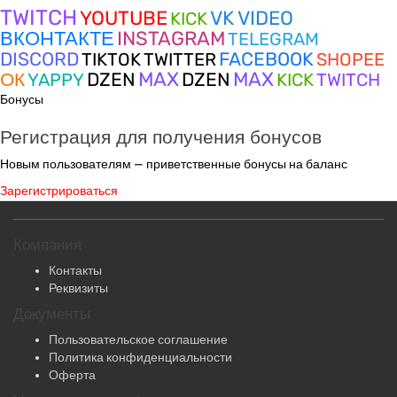
TWITCH
YOUTUBE
VK VIDEO
KICK
ВКОНТАКТЕ
INSTAGRAM
TELEGRAM
DISCORD
FACEBOOK
TIKTOK
TWITTER
SHOPEE
MAX
MAX
ОК
DZEN
DZEN
YAPPY
KICK
TWITCH
Бонусы
Регистрация для получения бонусов
Новым пользователям — приветственные бонусы на баланс
Зарегистрироваться
Компания
Контакты
Реквизиты
Документы
Пользовательское соглашение
Политика конфиденциальности
Оферта
Накрутка по платформам