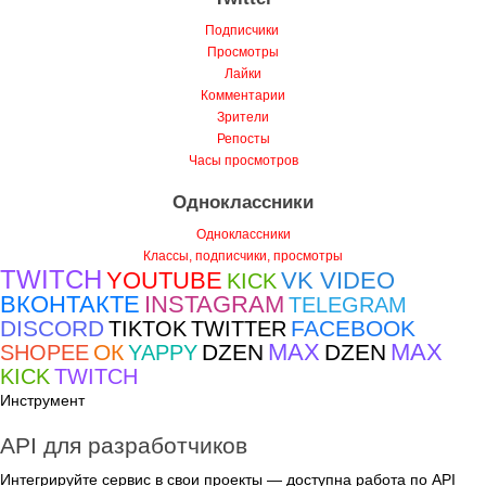
Подписчики
Просмотры
Лайки
Комментарии
Зрители
Репосты
Часы просмотров
Одноклассники
Одноклассники
Классы, подписчики, просмотры
TWITCH
YOUTUBE
VK VIDEO
KICK
ВКОНТАКТЕ
INSTAGRAM
TELEGRAM
DISCORD
FACEBOOK
TIKTOK
TWITTER
MAX
MAX
ОК
DZEN
DZEN
SHOPEE
YAPPY
KICK
TWITCH
Инструмент
API для разработчиков
Интегрируйте сервис в свои проекты — доступна работа по API