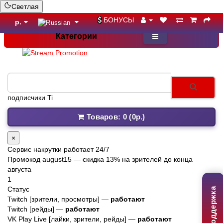
Светлая
БОНУСЫ
р.
Категории
Товаров: 0 (0р.)
×
Сервис накрутки работает 24/7
Промокод
august15
— скидка 13% на зрителей до конца
августа
1
Статус
Поддержка
Twitch [зрители, просмотры] —
работают
Twitch [рейды] —
работают
VK Play Live [лайки, зрители, рейды] —
работают
2