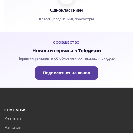
Одноклассники
Репосты
Классы, подписчики, просмотры
Часы просмотров
СООБЩЕСТВО
Новости сервиса в Telegram
Первыми узнавайте об обновлениях, акциях и скидках
Подписаться на канал
КОМПАНИЯ
Контакты
Реквизиты