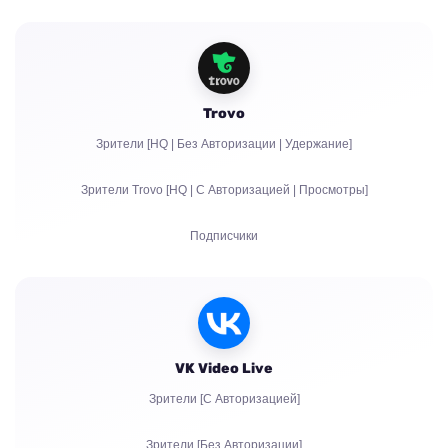
Жалобы
Просмотры
Фолловеры
Trovo
Битсы | Платные подписки | Праймы
Зрители [HQ | Без Авторизации | Удержание]
Чат боты
Зрители Trovo [HQ | С Авторизацией | Просмотры]
Живое общение в чате
Подписчики
Жалобы
Просмотры
Авторизация аккаунтов в чат
VK Video Live
Зрители [С Авторизацией]
Зрители [Без Авторизации]