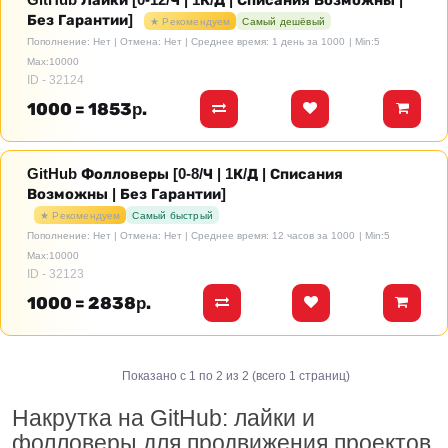
GitHub Лайки [0-12/Ч | 1К/Д | Списания Возможны |
Без Гарантии]
★ Рекомендуем
Самый дешёвый
Пополнение: Нет | Отмена: Нет | Среднее время: 1 день за 1000
| Min:5
Max:10000
ID - 32124
1000 = 1853р.
GitHub Фолловеры [0-8/Ч | 1К/Д | Списания
Возможны | Без Гарантии]
★ Рекомендуем
Самый быстрый
Пополнение: Нет | Отмена: Нет | Среднее время: 12 часов за 1000
| Min:5
Max:10000
ID - 32123
1000 = 2838р.
Показано с 1 по 2 из 2 (всего 1 страниц)
Накрутка на GitHub: лайки и
фолловеры для продвижения проектов