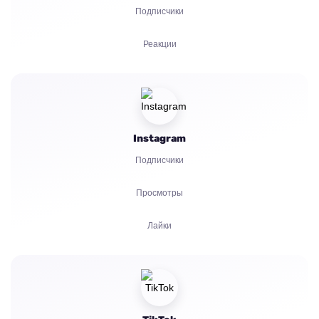
Подписчики
Реакции
Рефералы
Бусты
Instagram
Запуск бота
Подписчики
Комментарии
Просмотры
Жалобы
Лайки
Звезды
Комментарии
Репосты