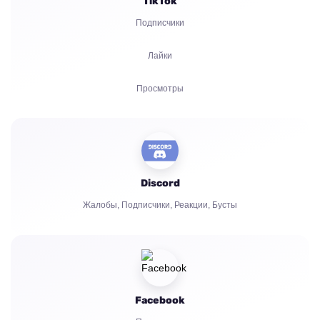
TikTok
Зрители
Подписчики
Лайки
Просмотры
Комментарии
Репост
Discord
Зрители
Жалобы, Подписчики, Реакции, Бусты
Facebook