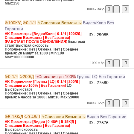
Max:150
1000 = 345р.
100К/Д
0-1/Ч
Списания Возможны
Видео/Клип
Без
Гарантии
VK Просмотры [Видео/Клип | 0-1/Ч | 100К/Д |
ID - 29085
Списания Возможны | Без Гарантии]
(РАБОТАЕТ ПОСЛЕ ОБНОВЛЕНИЯ)
Быстрый
старт
Быстрая скорость
Пополнение: Нет | Отмена: Нет | Среднее
время: 28 минут за 1000
| Min:100
Max:1000000000
1000 = 8р.
0-1/Ч
200/Д
Списания до 100%
Группа
LQ
Без Гарантии
VK Подписчики [Группа | LQ | 0-1/Ч | 200/Д |
ID - 27580
Списания до 100% | Без Гарантии]
LQ
Быстрый старт
Пополнение: Нет | Отмена: Нет | Среднее
время: 6 часов за 1000
| Min:10 Max:20000
1000 = 122р.
5-15К/Д
0-48/Ч
Списания Возможны
Видео
Без Гарантии
VK Просмотры [Видео | 0-48/Ч | 5-15К/Д |
ID - 27576
Списания Возможны | Без Гарантии]
Быстрая скорость
Пополнение: Нет | Отмена: Нет | Среднее