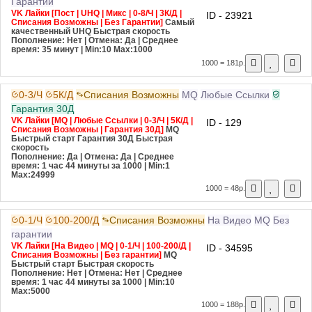
Гарантии
VK Лайки [Пост | UHQ | Микс | 0-8/Ч | 3К/Д |
ID - 23921
Списания Возможны | Без Гарантии]
Самый
качественный
UHQ
Быстрая скорость
Пополнение: Нет | Отмена: Да | Среднее
время: 35 минут
| Min:10 Max:1000
1000 = 181р.
0-3/Ч
5К/Д
Списания Возможны
MQ
Любые Ссылки
Гарантия 30Д
VK Лайки [MQ | Любые Ссылки | 0-3/Ч | 5К/Д |
ID - 129
Списания Возможны | Гарантия 30Д]
MQ
Быстрый старт
Гарантия 30Д
Быстрая
скорость
Пополнение: Да | Отмена: Да | Среднее
время: 1 час 44 минуты за 1000
| Min:1
Max:24999
1000 = 48р.
0-1/Ч
100-200/Д
Списания Возможны
На Видео
MQ
Без
гарантии
VK Лайки [На Видео | MQ | 0-1/Ч | 100-200/Д |
ID - 34595
Списания Возможны | Без гарантии]
MQ
Быстрый старт
Быстрая скорость
Пополнение: Нет | Отмена: Нет | Среднее
время: 1 час 44 минуты за 1000
| Min:10
Max:5000
1000 = 188р.