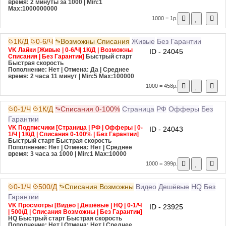
время: 2 минуты за 1000
| Min:1
Max:1000000000
1000 = 1р.
1К/Д
0-6/Ч
Возможны Списания
Живые
Без Гарантии
VK Лайки [Живые | 0-6/Ч| 1К/Д | Возможны
ID - 24045
Списания | Без Гарантии]
Быстрый старт
Быстрая скорость
Пополнение: Нет | Отмена: Да | Среднее
время: 2 часа 11 минут
| Min:5 Max:100000
1000 = 458р.
0-1/Ч
1К/Д
Списания 0-100%
Страница
РФ
Офферы
Без
Гарантии
VK Подписчики [Страница | РФ | Офферы | 0-
ID - 24043
1/Ч | 1К/Д | Списания 0-100% | Без Гарантии]
Быстрый старт
Быстрая скорость
Пополнение: Нет | Отмена: Нет | Среднее
время: 3 часа за 1000
| Min:1 Max:10000
1000 = 399р.
0-1/Ч
500/Д
Списания Возможны
Видео
Дешёвые
HQ
Без
Гарантии
VK Просмотры [Видео | Дешёвые | HQ | 0-1/Ч
ID - 23925
| 500/Д | Списания Возможны | Без Гарантии]
HQ
Быстрый старт
Быстрая скорость
Пополнение: Нет | Отмена: Нет | Среднее