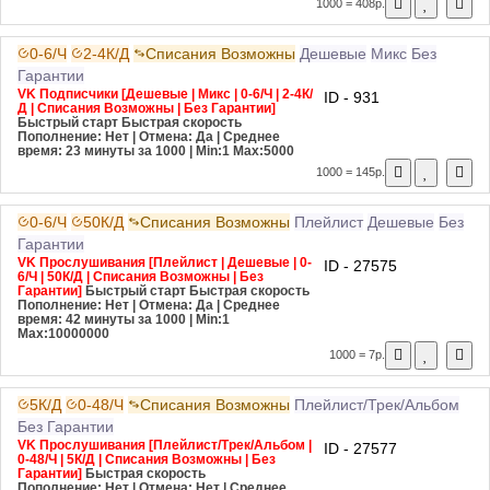
1000 = 408р.
0-6/Ч
2-4К/Д
Списания Возможны
Дешевые
Микс
Без
Гарантии
VK Подписчики [Дешевые | Микс | 0-6/Ч | 2-4К/
ID - 931
Д | Списания Возможны | Без Гарантии]
Быстрый старт
Быстрая скорость
Пополнение: Нет | Отмена: Да | Среднее
время: 23 минуты за 1000
| Min:1 Max:5000
1000 = 145р.
0-6/Ч
50К/Д
Списания Возможны
Плейлист
Дешевые
Без
Гарантии
VK Прослушивания [Плейлист | Дешевые | 0-
ID - 27575
6/Ч | 50К/Д | Списания Возможны | Без
Гарантии]
Быстрый старт
Быстрая скорость
Пополнение: Нет | Отмена: Да | Среднее
время: 42 минуты за 1000
| Min:1
Max:10000000
1000 = 7р.
5К/Д
0-48/Ч
Списания Возможны
Плейлист/Трек/Альбом
Без Гарантии
VK Прослушивания [Плейлист/Трек/Альбом |
ID - 27577
0-48/Ч | 5К/Д | Списания Возможны | Без
Гарантии]
Быстрая скорость
Пополнение: Нет | Отмена: Нет | Среднее