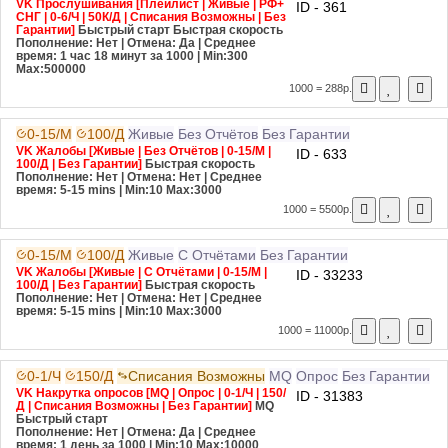
VK Прослушивания [Плейлист | Живые | РФ+
ID - 361
СНГ | 0-6/Ч | 50К/Д | Списания Возможны | Без
Гарантии]
Быстрый старт
Быстрая скорость
Пополнение: Нет | Отмена: Да | Среднее
время: 1 час 18 минут за 1000
| Min:300
Max:500000
1000 = 288р.
0-15/М
100/Д
Живые
Без Отчётов
Без Гарантии
VK Жалобы [Живые | Без Отчётов | 0-15/М |
ID - 633
100/Д | Без Гарантии]
Быстрая скорость
Пополнение: Нет | Отмена: Нет | Среднее
время: 5-15 mins
| Min:10 Max:3000
1000 = 5500р.
0-15/М
100/Д
Живые
С Отчётами
Без Гарантии
VK Жалобы [Живые | С Отчётами | 0-15/М |
ID - 33233
100/Д | Без Гарантии]
Быстрая скорость
Пополнение: Нет | Отмена: Нет | Среднее
время: 5-15 mins
| Min:10 Max:3000
1000 = 11000р.
0-1/Ч
150/Д
Списания Возможны
MQ
Опрос
Без Гарантии
VK Накрутка опросов [MQ | Опрос | 0-1/Ч | 150/
ID - 31383
Д | Списания Возможны | Без Гарантии]
MQ
Быстрый старт
Пополнение: Нет | Отмена: Да | Среднее
время: 1 день за 1000
| Min:10 Max:10000