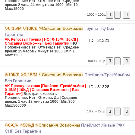
Пополнение: Нет | Отмена: Нет | Среднее
время: 2 часа 44 минуты за 1000
| Min:10
Max:15000
1000 = 100р.
0-15/М
10К/Д
Списания Возможны
Группа
HQ
Без
Гарантии
VK Репосты [Группа | HQ | 0-15/М | 10К/Д |
ID - 31321
Списания Возможны | Без Гарантии]
HQ
Пополнение: Нет | Отмена: Нет | Среднее
время: 15 часов 7 минут за 1000
| Min:1
Max:1500
1000 = 119р.
10К/Д
0-15/М
Списания Возможны
Плейлист/Трек/Альбом
Без Гарантии
VK Прослушивания [Плейлист/Трек/Альбом |
ID - 31328
0-15/М | 10К/Д | Списания Возможны | Без
Гарантии]
Быстрая скорость
Пополнение: Нет | Отмена: Да | Среднее
время: 1 час 18 минут за 1000
| Min:300
Max:500000
1000 = 270р.
0-6/Ч
50К/Д
Списания Возможны
Плейлист
Живые
РФ+
СНГ
Без Гарантии