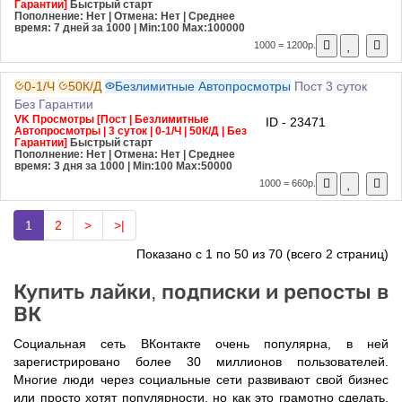
Гарантии]
Быстрый старт
Пополнение: Нет | Отмена: Нет | Среднее
время: 7 дней за 1000
| Min:100 Max:100000
1000 = 1200р.
0-1/Ч
50К/Д
Безлимитные Автопросмотры
Пост
3 суток
Без Гарантии
VK Просмотры [Пост | Безлимитные
ID - 23471
Автопросмотры | 3 суток | 0-1/Ч | 50К/Д | Без
Гарантии]
Быстрый старт
Пополнение: Нет | Отмена: Нет | Среднее
время: 3 дня за 1000
| Min:100 Max:50000
1000 = 660р.
1
2
>
>|
Показано с 1 по 50 из 70 (всего 2 страниц)
Купить лайки, подписки и репосты в
ВК
Социальная сеть ВКонтакте очень популярна, в ней
зарегистрировано более 30 миллионов пользователей.
Многие люди через социальные сети развивают свой бизнес
или просто хотят популярности, но как это грамотно сделать,