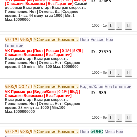
ID - 32655
| Списания Возможны | Без Гарантии]
Самый
дешёвый
Быстрый старт
Быстрая скорость
Пополнение: Нет | Отмена: Да | Среднее
время: 1 час 44 минуты за 1000
| Min:1
Max:10000000
1000 = 1р.
0-1/Ч
5К/Д
Списания Возможны
Пост
Россия
Без
Гарантии
VK Просмотры [Пост | Россия | 0-1/Ч | 5К/Д |
ID - 27570
Списания Возможны | Без Гарантии]
Быстрый старт
Быстрая скорость
Пополнение: Нет | Отмена: Нет | Среднее
время: 5-15 mins
| Min:100 Max:10000000
1000 = 0р.
5К/Д
0-1/Ч
Списания Возможны
Видео/Клип
Без Гарантии
VK Просмотры [Видео/Клип | 0-1/Ч | 5К/Д |
ID - 939
Списания Возможны | Без Гарантии]
Быстрый старт
Быстрая скорость
Пополнение: Нет | Отмена: Нет | Среднее
время: 28 минут за 1000
| Min:100
Max:1000000000
1000 = 9р.
0-8/Ч
3К/Д
Списания Возможны
Пост
UHQ
Микс
Без