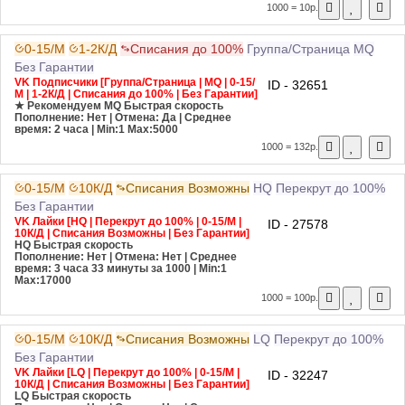
1000 = 10р.
0-15/М
1-2К/Д
Списания до 100%
Группа/Страница
MQ
Без Гарантии
VK Подписчики [Группа/Страница | MQ | 0-15/
ID - 32651
М | 1-2К/Д | Списания до 100% | Без Гарантии]
★ Рекомендуем
MQ
Быстрая скорость
Пополнение: Нет | Отмена: Да | Среднее
время: 2 часа
| Min:1 Max:5000
1000 = 132р.
0-15/М
10К/Д
Списания Возможны
HQ
Перекрут до 100%
Без Гарантии
VK Лайки [HQ | Перекрут до 100% | 0-15/М |
ID - 27578
10К/Д | Списания Возможны | Без Гарантии]
HQ
Быстрая скорость
Пополнение: Нет | Отмена: Нет | Среднее
время: 3 часа 33 минуты за 1000
| Min:1
Max:17000
1000 = 100р.
0-15/М
10К/Д
Списания Возможны
LQ
Перекрут до 100%
Без Гарантии
VK Лайки [LQ | Перекрут до 100% | 0-15/М |
ID - 32247
10К/Д | Списания Возможны | Без Гарантии]
LQ
Быстрая скорость