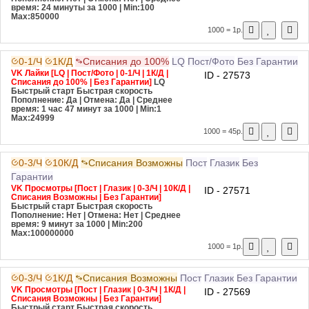
время: 24 минуты за 1000
| Min:100
Max:850000
1000 = 1р.
0-1/Ч
1К/Д
Списания до 100%
LQ
Пост/Фото
Без Гарантии
VK Лайки [LQ | Пост/Фото | 0-1/Ч | 1К/Д |
ID - 27573
Списания до 100% | Без Гарантии]
LQ
Быстрый старт
Быстрая скорость
Пополнение: Да | Отмена: Да | Среднее
время: 1 час 47 минут за 1000
| Min:1
Max:24999
1000 = 45р.
0-3/Ч
10К/Д
Списания Возможны
Пост
Глазик
Без
Гарантии
VK Просмотры [Пост | Глазик | 0-3/Ч | 10К/Д |
ID - 27571
Списания Возможны | Без Гарантии]
Быстрый старт
Быстрая скорость
Пополнение: Нет | Отмена: Нет | Среднее
время: 9 минут за 1000
| Min:200
Max:100000000
1000 = 1р.
0-3/Ч
1К/Д
Списания Возможны
Пост
Глазик
Без Гарантии
VK Просмотры [Пост | Глазик | 0-3/Ч | 1К/Д |
ID - 27569
Списания Возможны | Без Гарантии]
Быстрый старт
Быстрая скорость