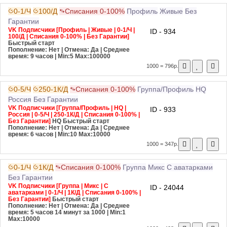
0-1/Ч
100/Д
Списания 0-100%
Профиль
Живые
Без
Гарантии
VK Подписчики [Профиль | Живые | 0-1/Ч |
ID - 934
100/Д | Списания 0-100% | Без Гарантии]
Быстрый старт
Пополнение: Нет | Отмена: Да | Среднее
время: 9 часов
| Min:5 Max:100000
1000 = 796р.
0-5/Ч
250-1К/Д
Списания 0-100%
Группа/Профиль
HQ
Россия
Без Гарантии
VK Подписчики [Группа/Профиль | HQ |
ID - 933
Россия | 0-5/Ч | 250-1К/Д | Списания 0-100% |
Без Гарантии]
HQ
Быстрый старт
Пополнение: Нет | Отмена: Да | Среднее
время: 6 часов
| Min:10 Max:10000
1000 = 347р.
0-1/Ч
1К/Д
Списания 0-100%
Группа
Микс
С аватарками
Без Гарантии
VK Подписчики [Группа | Микс | С
ID - 24044
аватарками | 0-1/Ч | 1К/Д | Списания 0-100% |
Без Гарантии]
Быстрый старт
Пополнение: Нет | Отмена: Да | Среднее
время: 5 часов 14 минут за 1000
| Min:1
Max:10000