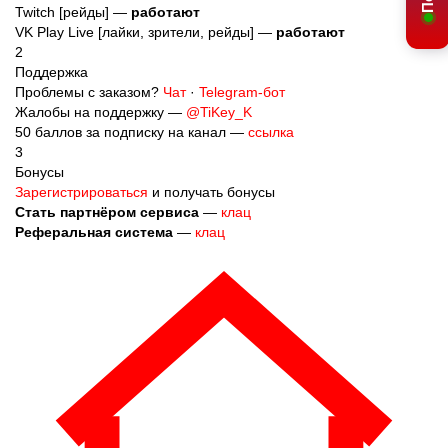
Twitch [рейды] —
работают
VK Play Live [лайки, зрители, рейды] —
работают
2
Поддержка
Проблемы с заказом?
Чат
·
Telegram-бот
Жалобы на поддержку —
@TiKey_K
50 баллов за подписку на канал —
ссылка
3
Бонусы
Зарегистрироваться
и получать бонусы
Стать партнёром сервиса
—
клац
Реферальная система
—
клац