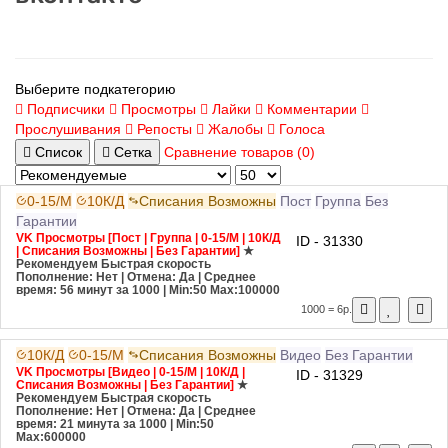
Выберите подкатегорию
Подписчики
Просмотры
Лайки
Комментарии
Прослушивания
Репосты
Жалобы
Голоса
Список
Сетка
Сравнение товаров (0)
0-15/М
10К/Д
Списания Возможны
Пост
Группа
Без
Гарантии
VK Просмотры [Пост | Группа | 0-15/М | 10К/Д
ID - 31330
| Списания Возможны | Без Гарантии]
★
Рекомендуем
Быстрая скорость
Пополнение: Нет | Отмена: Да | Среднее
время: 56 минут за 1000
| Min:50 Max:100000
1000 = 6р.
10К/Д
0-15/М
Списания Возможны
Видео
Без Гарантии
VK Просмотры [Видео | 0-15/М | 10К/Д |
ID - 31329
Списания Возможны | Без Гарантии]
★
Рекомендуем
Быстрая скорость
Пополнение: Нет | Отмена: Да | Среднее
время: 21 минута за 1000
| Min:50
Max:600000