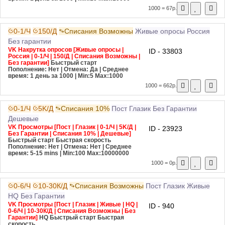
1000 = 67р.
0-1/Ч
150/Д
Списания Возможны
Живые опросы
Россия
Без гарантии
VK Накрутка опросов [Живые опросы |
ID - 33803
Россия | 0-1/Ч | 150/Д | Списания Возможны |
Без гарантии]
Быстрый старт
Пополнение: Нет | Отмена: Да | Среднее
время: 1 день за 1000
| Min:5 Max:1000
1000 = 662р.
0-1/Ч
5K/Д
Списания 10%
Пост
Глазик
Без Гарантии
Дешевые
VK Просмотры [Пост | Глазик | 0-1/Ч | 5K/Д |
ID - 23923
Без Гарантии | Списания 10% | Дешевые]
Быстрый старт
Быстрая скорость
Пополнение: Нет | Отмена: Нет | Среднее
время: 5-15 mins
| Min:100 Max:10000000
1000 = 0р.
0-6/Ч
10-30К/Д
Списания Возможны
Пост
Глазик
Живые
HQ
Без Гарантии
VK Просмотры [Пост | Глазик | Живые | HQ |
ID - 940
0-6/Ч | 10-30К/Д | Списания Возможны | Без
Гарантии]
HQ
Быстрый старт
Быстрая
скорость