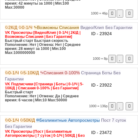
время: 42 минуты за 1000
| Min:100
Max:30000
1000 = 46р.
2К/Д
0-1/Ч
Возможны Списания
Видео/Клип
Без Гарантии
VK Просмотры [Видео/Клип | 0-1/Ч | 2К/Д |
ID - 23924
Возможны Списания | Без Гарантии]
Быстрый старт
Быстрая скорость
Пополнение: Нет | Отмена: Нет | Среднее
время: 28 минут за 1000
| Min:100
Max:1000000000
1000 = 8р.
0-1/Ч
5-10К/Д
Списания 0-100%
Страница
Боты
Без
Гарантии
VK Подписчики [Страница | Боты | 0-1/Ч | 5-
ID - 23922
10К/Д | Списания 0-100% | Без Гарантии]
Быстрый старт
Пополнение: Нет | Отмена: Да | Среднее
время: 6 часов
| Min:10 Max:50000
1000 = 136р.
0-1/Ч
50К/Д
Безлимитные Автопросмотры
Пост
7 суток
Без Гарантии
VK Просмотры [Пост | Безлимитные
ID - 23472
Автопросмотры | 7 суток | 0-1/Ч | 50К/Д | Без