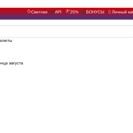
Светлая
API
25%
БОНУСЫ
Личный ка
ал
нца августа