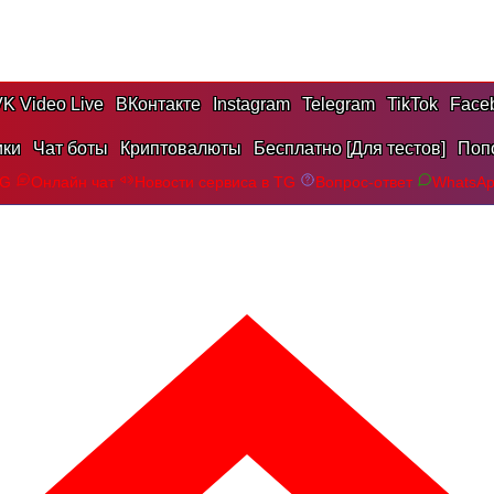
K Video Live
ВКонтакте
Instagram
Telegram
TikTok
Face
ики
Чат боты
Криптовалюты
Бесплатно [Для тестов]
Поп
TG
Онлайн чат
Новости сервиса в TG
Вопрос-ответ
WhatsA