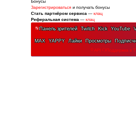
Бонусы
Зарегистрироваться
и получать бонусы
Стать партнёром сервиса
—
клац
Реферальная система
—
клац
Панель зрителей
Twitch
Kick
YouTube
V
MAX
YAPPY
Лайки
Просмотры
Подписч
API
Поддержка в 