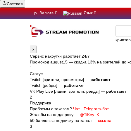
Светлая
р.
Валюта
Язык
криптов
×
Сервис накрутки работает 24/7
Промокод
august15
— скидка 13% на зрителей до ко
1
Статус
Twitch [зрители, просмотры] —
работают
Twitch [рейды] —
работают
VK Play Live [лайки, зрители, рейды] —
работают
2
Поддержка
Проблемы с заказом?
Чат
·
Telegram-бот
Жалобы на поддержку —
@TiKey_K
50 баллов за подписку на канал —
ссылка
3