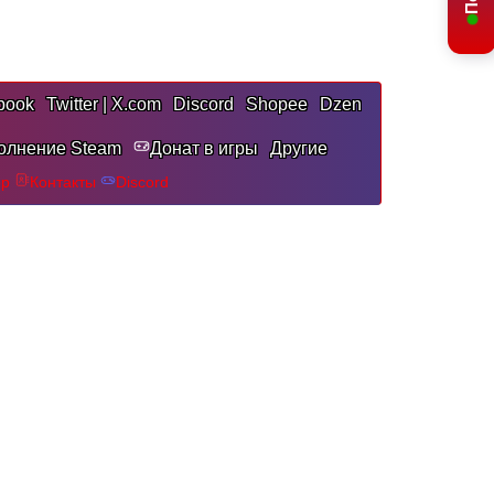
book
Twitter | X.com
Discord
Shopee
Dzen
олнение Steam
Донат в игры
Другие
pp
Контакты
Discord