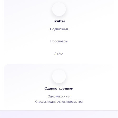
Реакции
Twitter
Комментарии
Подписчики
Репосты
Просмотры
Жалобы
Лайки
Часы просмотров
Комментарии
Зрители
Одноклассники
Репосты
Одноклассники
Классы, подписчики, просмотры
Часы просмотров