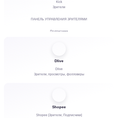
Kick
Зрители
ПАНЕЛЬ УПРАВЛЕНИЯ ЗРИТЕЛЯМИ
Подписчики
Платные подписки | KICKs | Аккаунты
Просмотры
Dlive
Чат боты
Dlive
Зрители, просмотры, фолловеры
Shopee
Shopee [Зрители, Подписчики]