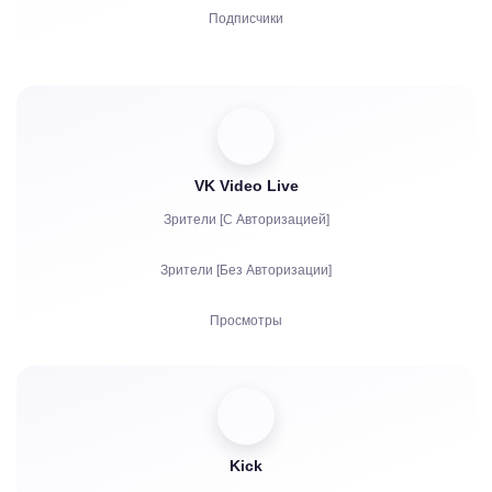
Подписчики
Жалобы
Просмотры
Авторизация аккаунтов в чат
VK Video Live
Зрители [С Авторизацией]
Зрители [Без Авторизации]
Просмотры
Подписчики
Лайки
Чат боты
Kick