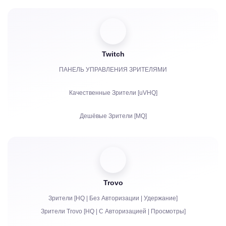
Просмотры
Подписчики
Twitch
Часы просмотров для Ютуба
ПАНЕЛЬ УПРАВЛЕНИЯ ЗРИТЕЛЯМИ
Репосты
Качественные Зрители [uVHQ]
Комментарии
Дешёвые Зрители [MQ]
Жалобы
Просмотры
Фолловеры
Trovo
Битсы | Платные подписки | Праймы
Зрители [HQ | Без Авторизации | Удержание]
Чат боты
Зрители Trovo [HQ | С Авторизацией | Просмотры]
Живое общение в чате