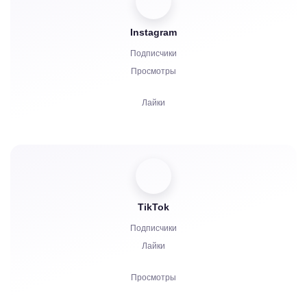
Бусты
Instagram
Запуск бота
Подписчики
Комментарии
Просмотры
Жалобы
Лайки
Звезды
Комментарии
Репосты
Зрители
TikTok
Подписчики
Лайки
Просмотры