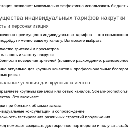
птация позволяет максимально эффективно использовать бюджет и
щества индивидуальных тарифов накрутки Y
сть и персонализация
лючевых преимуществ индивидуальных тарифов — это возможность 
подойдут именно вашему каналу. Вы можете выбрать:
ичество зрителей и просмотров
ельность и частоту накрутки
бенности поведения зрителей (плавное расхождение, равномерно
нно актуально для крупных клиентов и профессиональных блогеров
ых рисках.
ональные условия для крупных клиентов
правляете крупным каналом или сетью каналов, Stream-promotion.
ества. Это включает:
дки при больших объемах заказа
ивидуальные консультации и сопровождение
можность тестирования различных стратегий продвижения
ход помогает создавать долгосрочное партнерство и получать стаб