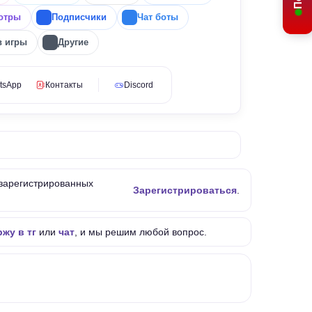
отры
Подписчики
Чат боты
в игры
Другие
tsApp
Контакты
Discord
 зарегистрированных
Зарегистрироваться
.
жу в тг
или
чат
, и мы решим любой вопрос.