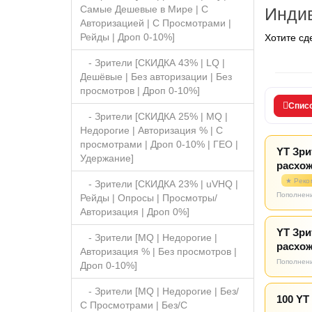
Самые Дешевые в Мире | С
Индив
Авторизацией | С Просмотрами |
Рейды | Дроп 0-10%]
Хотите сд
- Зрители [СКИДКА 43% | LQ |
Дешёвые | Без авторизации | Без
просмотров | Дроп 0-10%]
Спис
- Зрители [СКИДКА 25% | MQ |
Недорогие | Авторизация % | С
просмотрами | Дроп 0-10% | ГЕО |
YT Зри
Удержание]
расхож
★ Реко
- Зрители [СКИДКА 23% | uVHQ |
Пополнени
Рейды | Опросы | Просмотры/
Авторизация | Дроп 0%]
YT Зри
- Зрители [MQ | Недорогие |
расхож
Авторизация % | Без просмотров |
Пополнени
Дроп 0-10%]
- Зрители [MQ | Недорогие | Без/
100 YT
С Просмотрами | Без/С