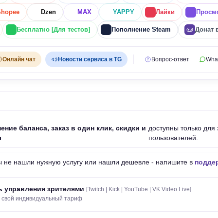
Shopee
Dzen
MAX
YAPPY
Лайки
Просм
Бесплатно [Для тестов]
Пополнение Steam
Донат 
Онлайн чат
Новости сервиса в TG
Вопрос-ответ
Wha
ение баланса, заказ в один клик, скидки и
доступны только для
ы
пользователей.
ы не нашли нужную услугу или нашли дешевле - напишите в
поддер
ь управления зрителями
[Twitch | Kick | YouTube | VK Video Live]
 свой индивидуальный тариф