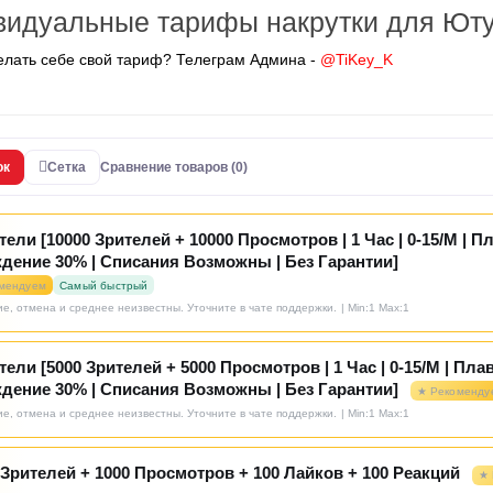
идуальные тарифы накрутки для Ют
елать себе свой тариф? Телеграм Админа -
@TiKey_K
ок
Сетка
Сравнение товаров (0)
тели [10000 Зрителей + 10000 Просмотров | 1 Час | 0-15/М | П
дение 30% | Списания Возможны | Без Гарантии]
мендуем
Самый быстрый
е, отмена и среднее неизвестны. Уточните в чате поддержки.
| Min:1 Max:1
тели [5000 Зрителей + 5000 Просмотров | 1 Час | 0-15/М | Пла
дение 30% | Списания Возможны | Без Гарантии]
★ Рекоменду
е, отмена и среднее неизвестны. Уточните в чате поддержки.
| Min:1 Max:1
 Зрителей + 1000 Просмотров + 100 Лайков + 100 Реакций
★ 