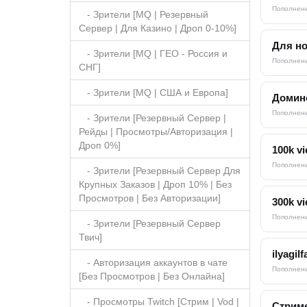
Пополнени
- Зрители [MQ | Резервный
Сервер | Для Казино | Дроп 0-10%]
Для н
- Зрители [MQ | ГЕО - Россия и
Пополнени
СНГ]
- Зрители [MQ | США и Европа]
Домин
Пополнени
- Зрители [Резервный Сервер |
Рейды | Просмотры/Авторизация |
Дроп 0%]
100k vi
Пополнени
- Зрители [Резервный Сервер Для
Крупных Заказов | Дроп 10% | Без
Просмотров | Без Авторизации]
300k vi
Пополнени
- Зрители [Резервный Сервер
Твич]
ilyagilf
- Авторизация аккаунтов в чате
Пополнени
[Без Просмотров | Без Онлайна]
- Просмотры Twitch [Стрим | Vod |
Стример