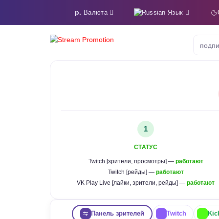
р.
Язык
Валюта
подпи
1
СТАТУС
Twitch [зрители, просмотры] —
работают
Twitch [рейды] —
работают
VK Play Live [лайки, зрители, рейды] —
работают
Панель зрителей
Twitch
Kic