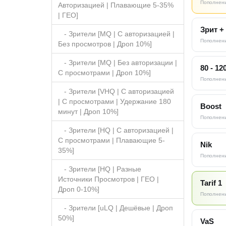
Пополнени
Авторизацией | Плавающие 5-35%
| ГЕО]
Зрит +
- Зрители [MQ | С авторизацией |
Пополнени
Без просмотров | Дроп 10%]
- Зрители [MQ | Без авторизации |
80 - 12
C просмотрами | Дроп 10%]
Пополнени
- Зрители [VHQ | С авторизацией
| С просмотрами | Удержание 180
Boost
минут | Дроп 10%]
Пополнени
- Зрители [HQ | С авторизацией |
С просмотрами | Плавающие 5-
Nik
35%]
Пополнени
- Зрители [HQ | Разные
Источники Просмотров | ГЕО |
Tarif 1
Дроп 0-10%]
Пополнени
- Зрители [uLQ | Дешёвые | Дроп
50%]
VaS