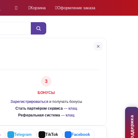
Корзина
Оформление заказа
×
3
БОНУСЫ
Зарегистрироваться
и получать бонусы
Стать партнёром сервиса
—
клац
Реферальная система
—
клац
Поддержка
m
Telegram
TikTok
Facebook