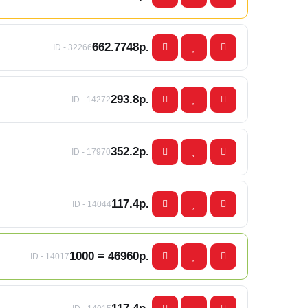
662.7748р.
ID - 32266
293.8р.
ID - 14272
352.2р.
ID - 17970
117.4р.
ID - 14044
1000 = 46960р.
ID - 14017