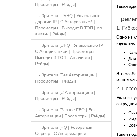
Просмотры | Рейды]
Такая ада
- Зрители [UVHQ | Уникальные
Преиму
дорогие IP | С Авторизацией |
1. Гибко
Просмотры | Выводит В ТОП | Ап
ачивки | Рейды]
Одно из к
идеально 
- Зрители [UHQ | Уникальные IP |
С Авторизацией | Просмотры |
Кол
Выводит В ТОП | Ап ачивки |
Длит
Рейды]
Осо
Это особе
- Зрители [Без Авторизации |
минимальн
Просмотры | Рейды]
2. Перс
- Зрители [С Авторизацией |
Если вы у
Просмотры | Рейды]
сотруднич
- Зрители [Разное ГЕО | Без
Ски
Авторизации | Просмотры | Рейды]
Инд
Воз
- Зрители [HQ | Резервный
Сервер | С Авторизацией |
Такой под