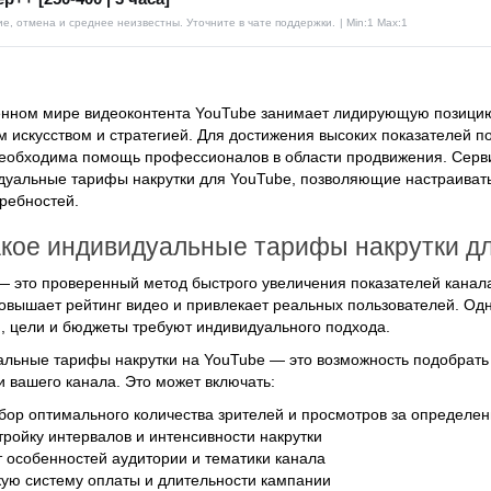
е, отмена и среднее неизвестны. Уточните в чате поддержки.
| Min:1 Max:1
нном мире видеоконтента YouTube занимает лидирующую позицию,
 искусством и стратегией. Для достижения высоких показателей п
еобходима помощь профессионалов в области продвижения. Сервис
уальные тарифы накрутки для YouTube, позволяющие настраиват
ребностей.
акое индивидуальные тарифы накрутки дл
— это проверенный метод быстрого увеличения показателей канала, 
овышает рейтинг видео и привлекает реальных пользователей. Одн
, цели и бюджеты требуют индивидуального подхода.
льные тарифы накрутки на YouTube — это возможность подобрать 
 вашего канала. Это может включать:
бор оптимального количества зрителей и просмотров за определе
тройку интервалов и интенсивности накрутки
т особенностей аудитории и тематики канала
кую систему оплаты и длительности кампании