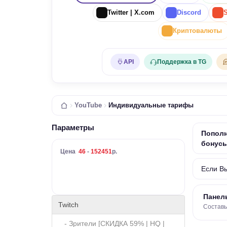
Twitter | X.com
Discord
Криптовалюты
API
Поддержка в TG
YouTube
Индивидуальные тарифы
Параметры
Пополн
бонус
Цена
46
-
152451
р.
Если В
Панел
Twitch
Составь
- Зрители [СКИДКА 59% | HQ |