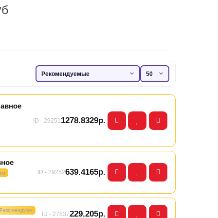
уб
лавное
1278.8329р.
ID - 29251
вное
639.4165р.
ID - 29252
ем
Рекомендуем
229.205р.
ID - 27837