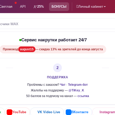
Светлая
API
25%
БОНУСЫ
Личный кабинет
счики MAX
Сервис накрутки работает 24/7
Промокод
august15
— скидка 13% на зрителей до конца августа
2
ПОДДЕРЖКА
Проблемы с заказом?
Чат
·
Telegram-бот
Жалобы на поддержку —
@TiKey_K
50 баллов за подписку на канал —
ссылка
k
YouTube
VK Video Live
ВКонтакте
Instagra