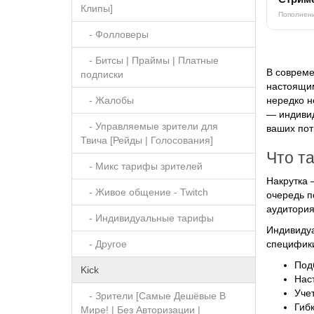
Клипы]
Пополнени
- Фолловеры
- Битсы | Праймы | Платные
В совреме
подписки
настоящим
нередко н
- Жалобы
— индивид
- Управляемые зрители для
ваших пот
Твича [Рейды | Голосования]
Что т
- Микс тарифы зрителей
Накрутка 
- Живое общение - Twitch
очередь п
аудитория
- Индивидуальные тарифы
Индивидуа
специфики
- Другое
Под
Kick
Нас
Уче
- Зрители [Самые Дешёвые В
Гиб
Мире! | Без Авторизации |