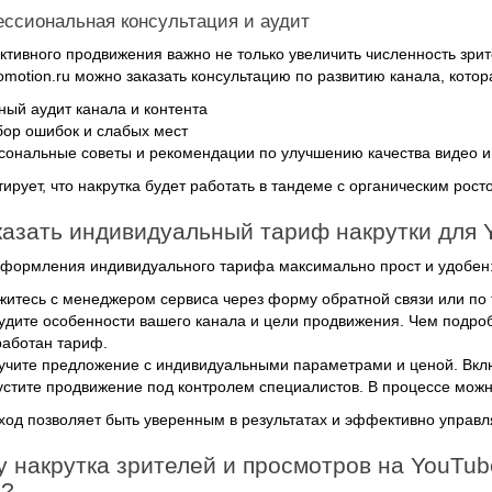
ессиональная консультация и аудит
тивного продвижения важно не только увеличить численность зрите
omotion.ru можно заказать консультацию по развитию канала, котор
ный аудит канала и контента
бор ошибок и слабых мест
сональные советы и рекомендации по улучшению качества видео 
тирует, что накрутка будет работать в тандеме с органическим рост
казать индивидуальный тариф накрутки для Y
формления индивидуального тарифа максимально прост и удобен
житесь с менеджером сервиса через форму обратной связи или по
удите особенности вашего канала и цели продвижения. Чем подробн
работан тариф.
учите предложение с индивидуальными параметрами и ценой. Вклю
устите продвижение под контролем специалистов. В процессе можно
ход позволяет быть уверенным в результатах и эффективно управл
 накрутка зрителей и просмотров на YouTub
а?