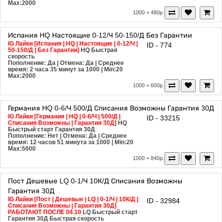
Max:2000
1000 = 480р.
Испания
HQ
Настоящие
0-12/Ч
50-150/Д
Без Гарантии
IG Лайки [Испания | HQ | Настоящие | 0-12/Ч |
ID - 774
50-150/Д | Без Гарантии]
HQ
Быстрая
скорость
Пополнение: Да | Отмена: Да | Среднее
время: 2 часа 35 минут за 1000
| Min:20
Max:2000
1000 = 600р.
Германия
HQ
0-6/Ч
500/Д
Списания Возможны
Гарантия 30Д
IG Лайки [Германия | HQ | 0-6/Ч | 500/Д |
ID - 33215
Списания Возможны | Гарантия 30Д]
HQ
Быстрый старт
Гарантия 30Д
Пополнение: Нет | Отмена: Да | Среднее
время: 12 часов 51 минута за 1000
| Min:20
Max:5000
1000 = 840р.
Пост
Дешевые
LQ
0-1/Ч
10К/Д
Списания Возможны
Гарантия 30Д
IG Лайки [Пост | Дешевые | LQ | 0-1/Ч | 10К/Д |
ID - 32984
Списания Возможны | Гарантия 30Д]
РАБОТАЮТ ПОСЛЕ 04.10
LQ
Быстрый старт
Гарантия 30Д
Быстрая скорость