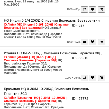
время: 1 час 29 минут за 1000
| Min:10
Max:20000
1000 = 85р.
HQ
Индия
0-1/Ч
20К/Д
Списания Возможны
Без гарантии
IG Лайки [HQ | Индия | 0-1/Ч | 20К/Д | Списания
ID - 527
Возможны | Без гарантии]
HQ
Быстрый
старт
Быстрая скорость
Пополнение: Нет | Отмена: Да | Среднее
время: 1 час за 1000
| Min:50 Max:25000
1000 = 57р.
Италия
HQ
0-6/Ч
500/Д
Списания Возможны
Гарантия 30Д
IG Лайки [Италия | HQ | 0-6/Ч | 500/Д |
ID - 33210
Списания Возможны | Гарантия 30Д]
HQ
Быстрый старт
Гарантия 30Д
Пополнение: Да | Отмена: Да | Среднее
время: 8 часов 45 минут за 1000
| Min:20
Max:2000
1000 = 264р.
Бразилия
HQ
0-30/M
10-20K/Д
Списания Возможны
Гарантия 30Д
IG Лайки [Бразилия | HQ | 0-30/M | 10-20K/Д |
ID - 27772
Списания Возможны | Гарантия 30Д]
HQ
Гарантия 30Д
Быстрая скорость
Пополнение: Нет | Отмена: Нет | Среднее