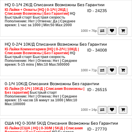
HQ
0-1/Ч
2К/Д
Списания Возможны
Без Гарантии
IG Лайки + Охваты [HQ | 0-1/Ч | 2К/Д |
ID - 24235
Списания Возможны | Без Гарантии]
HQ
Быстрый старт
Быстрая скорость
Пополнение: Нет | Отмена: Да | Среднее
время: 1 час за 1000
| Min:50 Max:2000
1000 = 76р.
HQ
0-2/Ч
10К/Д
Списания Возможны
Без Гарантии
IG Лайки Комментариев [HQ | 0-2/Ч | 10К/Д |
ID - 34008
Списания Возможны | Без Гарантии]
HQ
Быстрый старт
Быстрая скорость
Пополнение: Нет | Отмена: Нет | Среднее
время: 5-15 mins
| Min:10 Max:500000
1000 = 71р.
0-1/Ч
10K/Д
Списания Возможны
Без гарантии
IG Лайки [0-1/Ч | 10K/Д | Списания Возможны |
ID - 26515
Без гарантии]
Быстрый старт
Пополнение: Нет | Отмена: Нет | Среднее
время: 15 часов 16 минут за 1000
| Min:10
Max:100000
1000 = 14р.
США
HQ
0-30/M
5K/Д
Списания Возможны
Без Гарантии
IG Лайки [США | HQ | 0-30/M | 5K/Д | Списания
ID - 27770