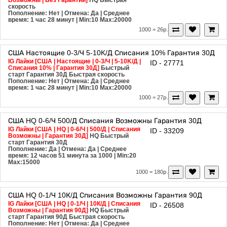
Возможны | Без Гарантии]
HQ
Быстрая
скорость
Пополнение: Нет | Отмена: Да | Среднее
время: 1 час 28 минут
| Min:10 Max:20000
1000 = 26р.
США
Настоящие
0-3/Ч
5-10K/Д
Списания 10%
Гарантия 30Д
IG Лайки [США | Настоящие | 0-3/Ч | 5-10K/Д |
ID - 27771
Списания 10% | Гарантия 30Д]
Быстрый
старт
Гарантия 30Д
Быстрая скорость
Пополнение: Нет | Отмена: Да | Среднее
время: 1 час 28 минут
| Min:10 Max:20000
1000 = 27р.
США
HQ
0-6/Ч
500/Д
Списания Возможны
Гарантия 30Д
IG Лайки [США | HQ | 0-6/Ч | 500/Д | Списания
ID - 33209
Возможны | Гарантия 30Д]
HQ
Быстрый
старт
Гарантия 30Д
Пополнение: Да | Отмена: Да | Среднее
время: 12 часов 51 минута за 1000
| Min:20
Max:15000
1000 = 180р.
США
HQ
0-1/Ч
10К/Д
Списания Возможны
Гарантия 90Д
IG Лайки [США | HQ | 0-1/Ч | 10К/Д | Списания
ID - 26508
Возможны | Гарантия 90Д]
HQ
Быстрый
старт
Гарантия 90Д
Быстрая скорость
Пополнение: Нет | Отмена: Да | Среднее