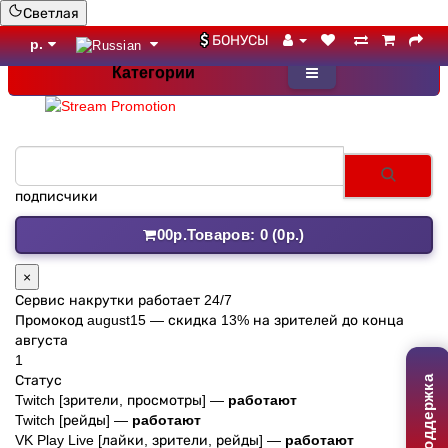
Светлая
БОНУСЫ
р.
Категории
подписчики Instagram
0
0р.
Товаров: 0 (0р.)
×
Сервис накрутки работает 24/7
Промокод
august15
— скидка 13% на зрителей до конца
августа
1
Статус
Поддержка
Twitch [зрители, просмотры] —
работают
Twitch [рейды] —
работают
VK Play Live [лайки, зрители, рейды] —
работают