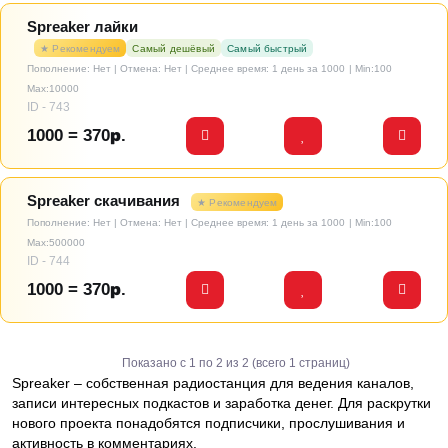
Spreaker лайки
★ Рекомендуем
Самый дешёвый
Самый быстрый
Пополнение: Нет | Отмена: Нет | Среднее время: 1 день за 1000
| Min:100
Max:10000
ID - 743
1000 = 370р.
Spreaker скачивания
★ Рекомендуем
Пополнение: Нет | Отмена: Нет | Среднее время: 1 день за 1000
| Min:100
Max:500000
ID - 744
1000 = 370р.
Показано с 1 по 2 из 2 (всего 1 страниц)
Spreaker – собственная радиостанция для ведения каналов,
записи интересных подкастов и заработка денег. Для раскрутки
нового проекта понадобятся подписчики, прослушивания и
активность в комментариях.