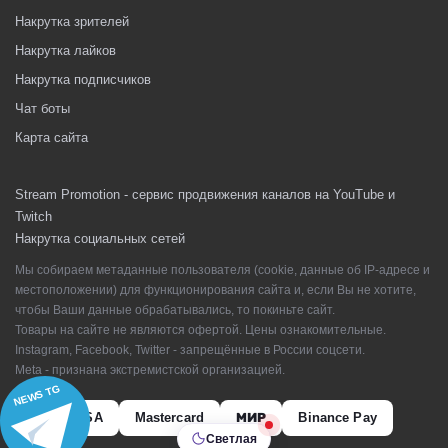
Накрутка зрителей
Накрутка лайков
Накрутка подписчиков
Чат боты
Карта сайта
Stream Promotion - сервис продвижения каналов на YouTube и
Twitch
Накрутка социальных сетей
Мы собираем метаданные пользователя (cookie, данные об IP-адресе и
местоположении) для функционирования сайта и, если Вы не хотите,
чтобы Ваши данные обрабатывались, то покиньте сайт.
Товары на сайте не являются офертой. Цены ознакомительные.
Instagram, Facebook, Twitter - запрещённые в России соцсети.
Meta - признана экстремистской организацией.
NEWS TG
VISA
Mastercard
МИР
Binance Pay
Светлая