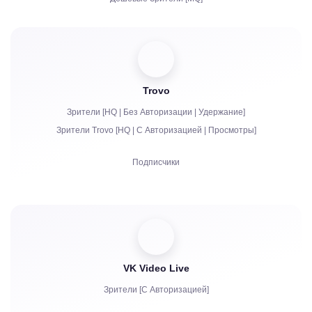
Жалобы
Просмотры
Фолловеры
Trovo
Битсы | Платные подписки | Праймы
Зрители [HQ | Без Авторизации | Удержание]
Чат боты
Зрители Trovo [HQ | С Авторизацией | Просмотры]
Живое общение в чате
Подписчики
Жалобы
Просмотры
Авторизация аккаунтов в чат
VK Video Live
Зрители [С Авторизацией]