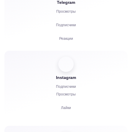
Telegram
Прослушивания
Просмотры
Жалобы
Подписчики
Реакции
Рефералы
Бусты
Instagram
Запуск бота
Подписчики
Комментарии
Просмотры
Жалобы
Лайки
Звезды
Комментарии