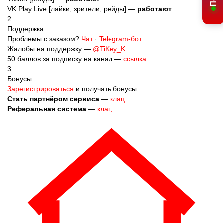
Twitch [рейды] —
работают
VK Play Live [лайки, зрители, рейды] —
работают
2
Поддержка
Проблемы с заказом?
Чат
·
Telegram-бот
Жалобы на поддержку —
@TiKey_K
50 баллов за подписку на канал —
ссылка
3
Бонусы
Зарегистрироваться
и получать бонусы
Стать партнёром сервиса
—
клац
Реферальная система
—
клац