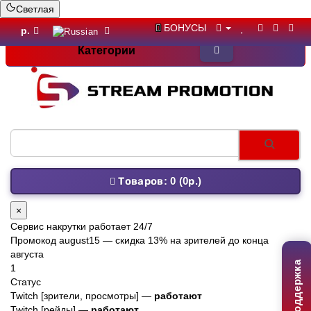
Светлая
БОНУСЫ
р.
Категории
просмотры
Товаров: 0 (0р.)
×
Сервис накрутки работает 24/7
Промокод
august15
— скидка 13% на зрителей до конца
августа
Поддержка
1
Статус
Twitch [зрители, просмотры] —
работают