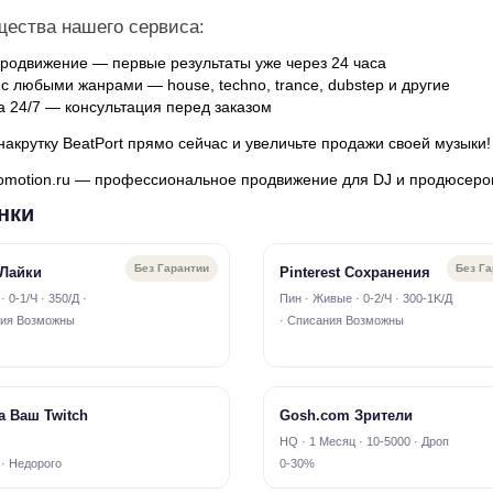
ества нашего сервиса:
родвижение — первые результаты уже через 24 часа
с любыми жанрами — house, techno, trance, dubstep и другие
 24/7 — консультация перед заказом
накрутку BeatPort прямо сейчас и увеличьте продажи своей музыки!
omotion.ru — профессиональное продвижение для DJ и продюсеро
нки
Без Гарантии
Без Г
 Лайки
Pinterest Сохранения
 0-1/Ч · 350/Д ·
Пин · Живые · 0-2/Ч · 300-1K/Д
ия Возможны
· Списания Возможны
на Ваш Twitch
Gosh.com Зрители
HQ · 1 Месяц · 10-5000 · Дроп
 · Недорого
0-30%