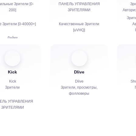
ильные Зрители [0-
ПАНЕЛЬ УПРАВЛЕНИЯ
Зри
200]
ЗРИТЕЛЯМИ
Автори
Зрите
 Зрители [0-40000+]
Качественные Зрители
А
[uVHQ]
Лайки
Дешёвые Зрители [MQ]
Просмотры
Просмотры
Подписчики
Kick
Dlive
Фолловеры
ы просмотров для
Kick
Dlive
Sh
Ютуба
Битсы | Платные подписки
Зрители
Зрители, просмотры,
| Праймы
фолловеры
Репосты
Чат боты
ЕЛЬ УПРАВЛЕНИЯ
ЗРИТЕЛЯМИ
Живое общение в чате
Комментарии
Подписчики
Жалобы
Жалобы
е подписки | KICKs |
Авторизация аккаунтов в