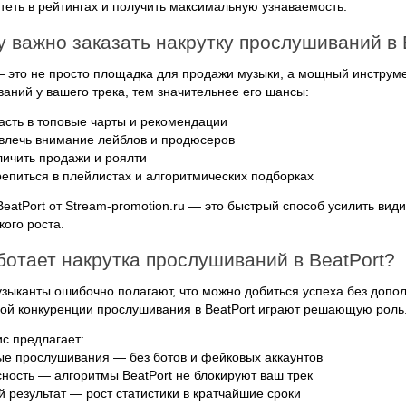
ететь в рейтингах и получить максимальную узнаваемость.
 важно заказать накрутку прослушиваний в 
— это не просто площадка для продажи музыки, а мощный инструм
аний у вашего трека, тем значительнее его шансы:
асть в топовые чарты и рекомендации
влечь внимание лейблов и продюсеров
личить продажи и роялти
репиться в плейлистах и алгоритмических подборках
BeatPort от Stream-promotion.ru — это быстрый способ усилить вид
кого роста.
ботает накрутка прослушиваний в BeatPort?
зыканты ошибочно полагают, что можно добиться успеха без допо
й конкуренции прослушивания в BeatPort играют решающую роль
с предлагает:
е прослушивания — без ботов и фейковых аккаунтов
ность — алгоритмы BeatPort не блокируют ваш трек
 результат — рост статистики в кратчайшие сроки