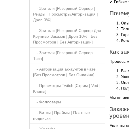
✔ Гибкие
- Зрители [Резервный Сервер |
Почему
Рейды | Просмотры/Авторизация |
Дроп 0%]
Опы
Толь
- Зрители [Резервный Сервер Для
Гар
Крупных Заказов | Дроп 10% | Без
Кон
Просмотров | Без Авторизации]
Как за
- Зрители [Резервный Сервер
Твич]
Процесс м
- Авторизация аккаунтов в чате
Вы 
[Без Просмотров | Без Онлайна]
Указ
Опл
- Просмотры Twitch [Стрим | Vod |
Полу
Клипы]
Мы не исп
- Фолловеры
Закажи
- Битсы | Праймы | Платные
уровен
подписки
Если вы х