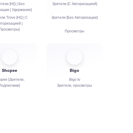
тели [HQ | Без
Зрители [С Авторизацией]
зации | Удержание]
ли Trovo [HQ | С
Зрители [Без Авторизации]
вторизацией |
Просмотры]
Просмотры
Подписчики
Подписчики
Лайки
Просмотры
Чат боты
Shopee
Bigo
opee [Зрители,
Bigo tv
Подписчики]
Зрители, просмотры