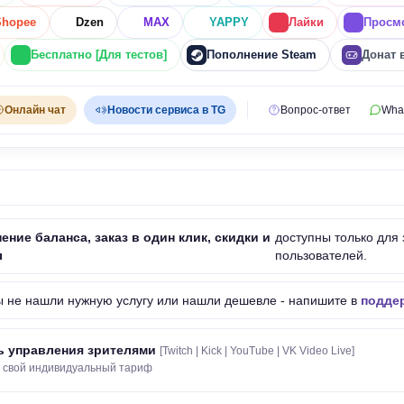
Shopee
Dzen
MAX
YAPPY
Лайки
Просм
Бесплатно [Для тестов]
Пополнение Steam
Донат 
Онлайн чат
Новости сервиса в TG
Вопрос-ответ
Wha
ение баланса, заказ в один клик, скидки и
доступны только для
ы
пользователей.
ы не нашли нужную услугу или нашли дешевле - напишите в
поддер
ь управления зрителями
[Twitch | Kick | YouTube | VK Video Live]
 свой индивидуальный тариф