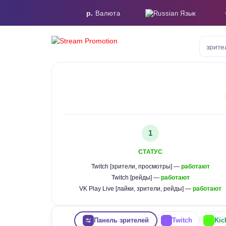
р.
Язык
Валюта
зрите
1
СТАТУС
Twitch [зрители, просмотры] —
работают
Twitch [рейды] —
работают
VK Play Live [лайки, зрители, рейды] —
работают
Панель зрителей
Twitch
Kic