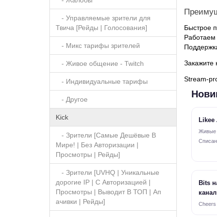
- Жалобы
Преимущ
- Управляемые зрители для
Твича [Рейды | Голосования]
Быстрое п
Работаем 
- Микс тарифы зрителей
Поддержка
Закажите 
- Живое общение - Twitch
Stream-pr
- Индивидуальные тарифы
Нови
- Другое
Kick
Likee
Живые ·
- Зрители [Самые Дешёвые В
Списан
Мире! | Без Авторизации |
Просмотры | Рейды]
- Зрители [UVHQ | Уникальные
дорогие IP | С Авторизацией |
Bits 
Просмотры | Выводит В ТОП | Ап
канал
ачивки | Рейды]
Cheers