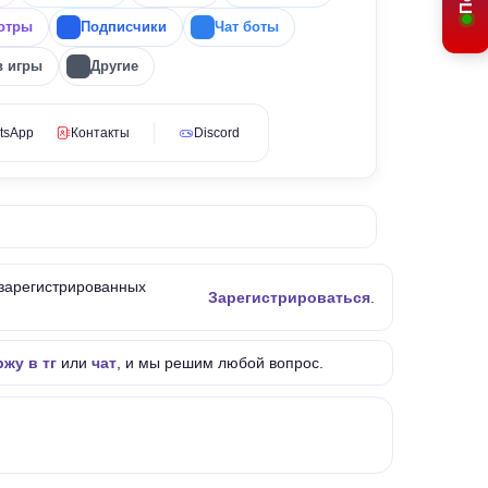
отры
Подписчики
Чат боты
в игры
Другие
tsApp
Контакты
Discord
 зарегистрированных
Зарегистрироваться
.
жу в тг
или
чат
, и мы решим любой вопрос.