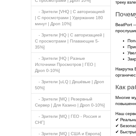
C просмотрами | Дроп 10%]
треку взл
- Зрители [VHQ | С авторизацией
Почему
| С просмотрами | Удержание 180
минут | Дроп 10%]
BeatPort 
прослушив
- Зрители [HQ | С авторизацией |
Поп
С просмотрами | Плавающие 5-
При
35%]
Уве
- Зрители [HQ | Разные
Зак
Источники Просмотров | ГЕО |
Накрутка 
Дроп 0-10%]
органичес
- Зрители [uLQ | Дешёвые | Дроп
Как ра
50%]
Многие му
- Зрители [MQ | Резервный
повышенно
Сервер | Для Казино | Дроп 0-10%]
Наш серви
- Зрители [MQ | ГЕО - Россия и
✔ Реальны
СНГ]
✔ Безопас
✔ Быстрый
- Зрители [MQ | США и Европа]