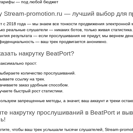
 тарифы — под любой бюджет
 Stream-promotion.ru — лучший выбор для п
т с 2018 года — мы знаем все тонкости продвижения электронной 
ко реальные слушатели — никаких ботов, только живая статистика.
антия результата — если прослушивания не придут, мы вернем день
фиденциальность — ваш трек продвигается анонимно.
казать накрутку BeatPort?
аксимально прост:
выбираете количество прослушиваний.
ываете ссылку на трек.
ачиваете заказ удобным способом.
чаете быстрый рост статистики.
ользуем запрещенные методы, а значит, ваш аккаунт и треки остаю
те накрутку прослушиваний в BeatPort и вы
ь!
отите, чтобы ваш трек услышали тысячи слушателей, Stream-promot