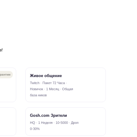
в!
арантии
Живое общение
Twitch · Пакет 72 Часа ·
Новичок · 1 Месяц · Общая
база ников
Gosh.com Зрители
HQ · 1 Неделя · 10-5000 · Дроп
0-30%