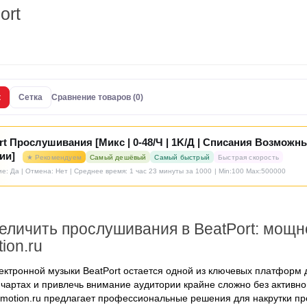
ort
к
Сетка
Сравнение товаров (0)
rt Прослушивания [Микс | 0-48/Ч | 1K/Д | Списания Возможны
ии]
★ Рекомендуем
Самый дешёвый
Самый быстрый
Быстрая скорость
е: Да | Отмена: Нет | Среднее время: 1 час 23 минуты за 1000
| Min:100 Max:500000
величить прослушивания в BeatPort: мощн
ion.ru
ектронной музыки BeatPort остается одной из ключевых платформ 
 чартах и привлечь внимание аудитории крайне сложно без активн
motion.ru
предлагает профессиональные решения для накрутки про