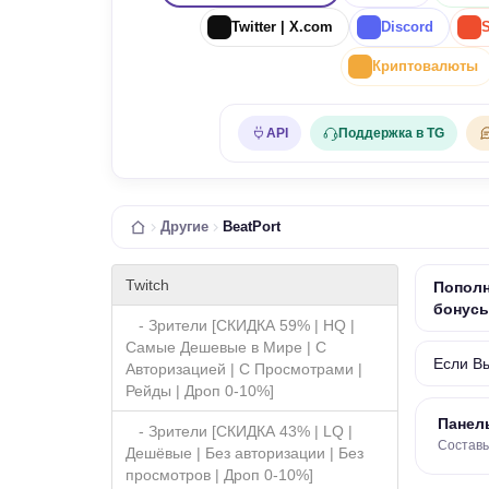
Twitter | X.com
Discord
Криптовалюты
API
Поддержка в TG
Другие
BeatPort
Twitch
Пополн
бонус
- Зрители [СКИДКА 59% | HQ |
Самые Дешевые в Мире | С
Если В
Авторизацией | С Просмотрами |
Рейды | Дроп 0-10%]
Панел
- Зрители [СКИДКА 43% | LQ |
Составь
Дешёвые | Без авторизации | Без
просмотров | Дроп 0-10%]