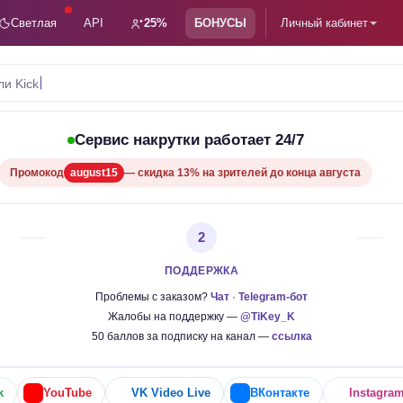
Светлая
API
25%
БОНУСЫ
Личный кабинет
ли Kick
Сервис накрутки работает 24/7
Промокод
august15
— скидка 13% на зрителей до конца августа
2
ПОДДЕРЖКА
Проблемы с заказом?
Чат
·
Telegram-бот
Жалобы на поддержку —
@TiKey_K
50 баллов за подписку на канал —
ссылка
k
YouTube
VK Video Live
ВКонтакте
Instagra