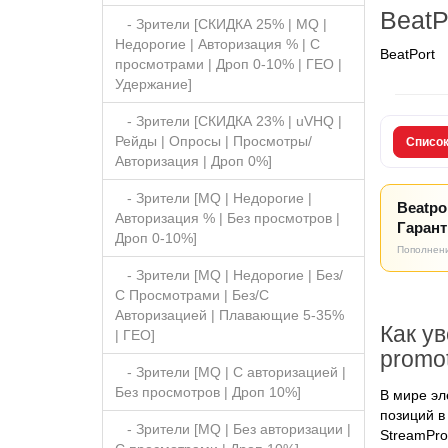
BeatP
- Зрители [СКИДКА 25% | MQ |
Недорогие | Авторизация % | С
BeatPort
просмотрами | Дроп 0-10% | ГЕО |
Удержание]
- Зрители [СКИДКА 23% | uVHQ |
Рейды | Опросы | Просмотры/
Списо
Авторизация | Дроп 0%]
- Зрители [MQ | Недорогие |
Beatpo
Авторизация % | Без просмотров |
Гарант
Дроп 0-10%]
Пополнени
- Зрители [MQ | Недорогие | Без/
С Просмотрами | Без/С
Авторизацией | Плавающие 5-35%
Как у
| ГЕО]
promot
- Зрители [MQ | С авторизацией |
Без просмотров | Дроп 10%]
В мире эл
позиций в
- Зрители [MQ | Без авторизации |
Stream
P
ro