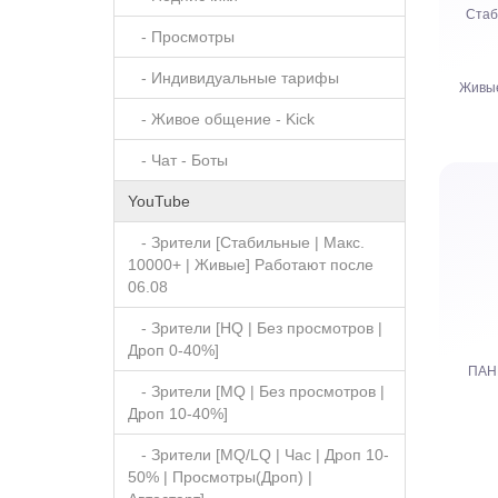
Стаб
- Просмотры
- Индивидуальные тарифы
Живые
- Живое общение - Kick
- Чат - Боты
YouTube
- Зрители [Стабильные | Макс.
10000+ | Живые] Работают после
06.08
Час
- Зрители [HQ | Без просмотров |
Дроп 0-40%]
ПАН
- Зрители [MQ | Без просмотров |
Дроп 10-40%]
- Зрители [MQ/LQ | Час | Дроп 10-
50% | Просмотры(Дроп) |
Платны