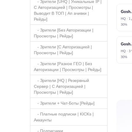
- Зрители [UHQ | Уникальные IP |
С Авторизацией | Просмотры |
Gosh.
Выводит В ТОП | Ап ачивки |
HQ · 1 
Рейды]
30%
- Зрители [Без Авторизации |
Просмотры | Рейды]
Gosh.
- Зрители [С Авторизацией |
HQ · 3 
Просмотры | Рейды]
30%
- Зрители [Разное ГЕО | Без
Авторизации | Просмотры | Рейды]
- Зрители [HQ | Резервный
Сервер | С Авторизацией |
Просмотры | Рейды]
- Зрители + Чат-Боты [Рейды]
- Платные подписки | KICKs |
Аккаунты
- Подписчики