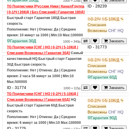
время: 15 минут за 1000
| Min:10 Max:100000
Гарантия 180Д
Заказать
1000 = 226р.
ID - 28239
TG Подписчики [Русские Ники | Канал/Группа
| 0-1/Ч | 20К/Д | Без Списаний | Гарантия 180Д]
Быстрый старт
Гарантия 180Д
Быстрая
0-2/Ч
5-10К/Д
скорость
Списания
Пополнение: Нет | Отмена: Да | Среднее
Возможны
СНГ
HQ
время: 10 минут за 1000
| Min:10 Max:100000
Гарантия 30Д
Заказать
1000 = 340р.
ID - 31773
TG Подписчики [СНГ | HQ | 0-2/Ч | 5-10К/Д |
Списания Возможны | Гарантия 30Д]
Самый
качественный
HQ
Быстрый старт
Гарантия
0-2/Ч
5-10К/Д
30Д
Быстрая скорость
Списания
Пополнение: Нет | Отмена: Да | Среднее
Возможны
СНГ
HQ
время: 2 часа 58 минут за 1000
| Min:10
Гарантия 60Д
Max:500000
ID - 31774
Заказать
1000 = 115р.
TG Подписчики [СНГ | HQ | 0-2/Ч | 5-10К/Д |
Списания Возможны | Гарантия 60Д]
HQ
0-2/Ч
5-10К/Д
Быстрый старт
Гарантия 60Д
Быстрая
Списания
скорость
Возможны
СНГ
HQ
Пополнение: Нет | Отмена: Да | Среднее
Гарантия 90Д
время: 6 минут за 1000
| Min:10 Max:100000