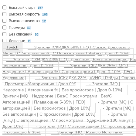
Особенности
Быстрый старт
157
Высокая скорость
169
Высокое качество
12
Премиум
43
Без списаний
95
Дешевые
11
Twitch
- Зрители [СКИДКА 59% | HQ | Самые Дешевые в
Мире | С Авторизацией | С Просмотрами | Рейды | Дроп 0-10%]
- Зрители [СКИДКА 43% | LQ | Дешёвые | Без авторизации | Бе
просмотров | Дроп 0-10%]
- Зрители [СКИДКА 25% | MQ |
Недорогие | Авторизация % | С просмотрами | Дроп 0-10% | ГЕО |
Удержание]
- Зрители [СКИДКА 23% | uVHQ | Рейды | Опрос
| Просмотры/Авторизация | Дроп 0%]
- Зрители [MQ |
Недорогие | Авторизация % | Без просмотров | Дроп 0-10%]
Зрители [MQ | Недорогие | Без/С Просмотрами | Без/С
Авторизацией | Плавающие 5-35% | ГЕО]
- Зрители [MQ | С
авторизацией | Без просмотров | Дроп 10%]
- Зрители [MQ |
Без авторизации | C просмотрами | Дроп 10%]
- Зрители
[VHQ | С авторизацией | С просмотрами | Удержание 180 минут |
Дроп 10%]
- Зрители [HQ | С авторизацией | С просмотрами 