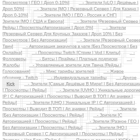
Плавающие 5-35%]
- Зрители [HQ | Разные Источники
Просмотров | ГЕО | Дроп 0-10%]
- Зрители [uLQ | Дешёвые |
Дроп 50%]
- Зрители [MQ | Резервный Сервер | Для Казино |
Дроп 0-10%]
- Зрители [MQ | ГЕО - Россия и СНГ]
-
Зрители [MQ | США и Европа]
- Зрители [Резервный Сервер 
Рейды | Просмотры/Авторизация | Дроп 0%]
- Зрители
[Резервный Сервер Для Крупных Заказов | Дроп 10% | Без
Просмотров | Без Авторизации]
- Зрители [Резервный Серве
Твич]
- Авторизация аккаунтов в чате [Без Просмотров | Без
Онлайна]
- Просмотры Twitch [Стрим | Vod | Клипы]
-
Фолловеры
- Битсы | Праймы | Платные подписки
-
Жалобы
- Управляемые зрители для Твича [Рейды |
Голосования]
- Микс тарифы зрителей
- Живое
общение - Twitch
- Индивидуальные тарифы
- Другое
Kick
- Зрители [Самые Дешёвые В Мире! | Без Авторизаци
| Просмотры | Рейды]
- Зрители [UVHQ | Уникальные дороги
IP | С Авторизацией | Просмотры | Выводит В ТОП | Ап ачивки |
Рейды]
- Зрители [UHQ | Уникальные IP | С Авторизацией |
Просмотры | Выводит В ТОП | Ап ачивки | Рейды]
- Зрители
[Без Авторизации | Просмотры | Рейды]
- Зрители [С
Авторизацией | Просмотры | Рейды]
- Зрители [Разное ГЕО |
Без Авторизации | Просмотры | Рейды]
- Зрители [HQ |
Резервный Сервер | С Авторизацией | Просмотры | Рейды]
-