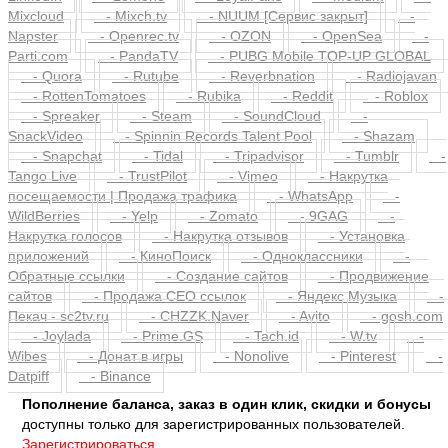
LinkedIn
- Lemon8
- LoyalFans
- Medium
-
Mixcloud
- Mixch.tv
- NUUM [Сервис закрыт]
-
Napster
- Openrec.tv
- OZON
- OpenSea
-
Parti.com
- PandaTV
- PUBG Mobile TOP-UP GLOBAL
- Quora
- Rutube
- Reverbnation
- Radiojavan
- RottenTomatoes
- Rubika
- Reddit
- Roblox
- Spreaker
- Steam
- SoundCloud
-
SnackVideo
- Spinnin Records Talent Pool
- Shazam
- Snapchat
- Tidal
- Tripadvisor
- Tumblr
-
Tango Live
- TrustPilot
- Vimeo
- Накрутка
посещаемости | Продажа трафика
- WhatsApp
-
WildBerries
- Yelp
- Zomato
- 9GAG
-
Накрутка голосов
- Накрутка отзывов
- Установка
приложений
- КиноПоиск
- Одноклассники
-
Обратные ссылки
- Создание сайтов
- Продвижение
сайтов
- Продажа СЕО ссылок
- Яндекс Музыка
-
Пекач - sc2tv.ru
- CHZZK.Naver
- Avito
- gosh.com
- Joylada
- Prime.GS
- Tach.id
- W.tv
-
Wibes
- Донат в игры
- Nonolive
- Pinterest
-
Datpiff
- Binance
Пополнение баланса, заказ в один клик, скидки и бонусы
доступны только для зарегистрированных пользователей.