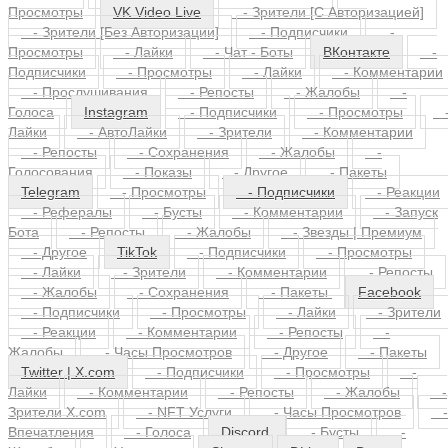
на стрим]
- Чат - Боты
- Подписчики
-
Просмотры
VK Video Live
- Зрители [С Авторизацией]
- Зрители [Без Авторизации]
- Подписчики
-
Просмотры
- Лайки
- Чат - Боты
ВКонтакте
-
Подписчики
- Просмотры
- Лайки
- Комментарии
- Прослушивания
- Репосты
- Жалобы
-
Голоса
Instagram
- Подписчики
- Просмотры
Лайки
- АвтоЛайки
- Зрители
- Комментарии
- Репосты
- Сохранения
- Жалобы
-
Голосования
- Показы
- Другое
- Пакеты
Telegram
- Просмотры
- Подписчики
- Реакции
- Рефералы
- Бусты
- Комментарии
- Запуск
Бота
- Репосты
- Жалобы
- Звезды | Премиум
- Другое
TikTok
- Подписчики
- Просмотры
- Лайки
- Зрители
- Комментарии
- Репосты
- Жалобы
- Сохранения
- Пакеты
Facebook
- Подписчики
- Просмотры
- Лайки
- Зрители
- Реакции
- Комментарии
- Репосты
-
Жалобы
- Часы Просмотров
- Другое
- Пакеты
Twitter | X.com
- Подписчики
- Просмотры
-
Лайки
- Комментарии
- Репосты
- Жалобы
-
Зрители X.com
- NFT Услуги
- Часы Просмотров
-