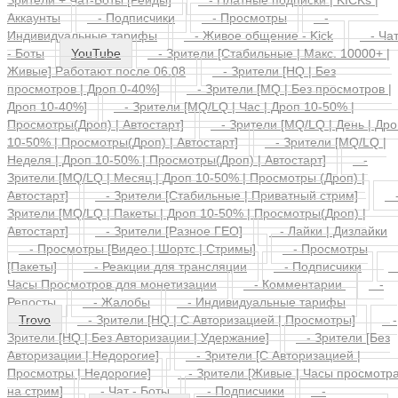
Зрители + Чат-Боты [Рейды]
- Платные подписки | KICKs |
Аккаунты
- Подписчики
- Просмотры
-
Индивидуальные тарифы
- Живое общение - Kick
- Ча
- Боты
YouTube
- Зрители [Стабильные | Макс. 10000+ |
Живые] Работают после 06.08
- Зрители [HQ | Без
просмотров | Дроп 0-40%]
- Зрители [MQ | Без просмотров |
Дроп 10-40%]
- Зрители [MQ/LQ | Час | Дроп 10-50% |
Просмотры(Дроп) | Автостарт]
- Зрители [MQ/LQ | День | Дро
10-50% | Просмотры(Дроп) | Автостарт]
- Зрители [MQ/LQ |
Неделя | Дроп 10-50% | Просмотры(Дроп) | Автостарт]
-
Зрители [MQ/LQ | Месяц | Дроп 10-50% | Просмотры (Дроп) |
Автостарт]
- Зрители [Стабильные | Приватный стрим]
Зрители [MQ/LQ | Пакеты | Дроп 10-50% | Просмотры(Дроп) |
Автостарт]
- Зрители [Разное ГЕО]
- Лайки | Дизлайки
- Просмотры [Видео | Шортс | Стримы]
- Просмотры
[Пакеты]
- Реакции для трансляции
- Подписчики
Часы Просмотров для монетизации
- Комментарии
-
Репосты
- Жалобы
- Индивидуальные тарифы
Trovo
- Зрители [HQ | С Авторизацией | Просмотры]
-
Зрители [HQ | Без Авторизации | Удержание]
- Зрители [Без
Авторизации | Недорогие]
- Зрители [С Авторизацией |
Просмотры | Недорогие]
- Зрители [Живые | Часы просмотр