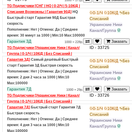
ID - 31775
Заказать
1000 = 171р.
TG Подписчики [СНГ | HQ | 0-2/Ч | 5-10К/Д |
Списания Возможны | Гарантия 90Д]
HQ
0-1/Ч
10К/Д
Без
Быстрый старт
Гарантия 90Д
Быстрая
Списаний
скорость
Украинские Ники
Пополнение: Нет | Отмена: Да | Среднее
Канал/Группа
время: 30 минут за 1000
| Min:10 Max:100000
Гарантия 3Д
Заказать
1000 = 228р.
ID - 33725
TG Подписчики [Украинские Ники | Канал/
Группа | 0-1/Ч | 10К/Д | Без Списаний |
Гарантия 3Д]
Самый дешёвый
Быстрый
0-1/Ч
10К/Д
Без
старт
Гарантия 3Д
Быстрая скорость
Списаний
Пополнение: Нет | Отмена: Да | Среднее
Украинские Ники
время: 2 дня 2 часа за 1000
| Min:10
Канал/Группа
Max:100000
Гарантия 7Д
Заказать
1000 = 29р.
ID - 33726
TG Подписчики [Украинские Ники | Канал/
Группа | 0-1/Ч | 10К/Д | Без Списаний |
Гарантия 7Д]
Быстрый старт
Гарантия 7Д
0-1/Ч
10К/Д
Без
Быстрая скорость
Списаний
Пополнение: Нет | Отмена: Да | Среднее
Украинские Ники
время: 4 дня 3 часа за 1000
| Min:10