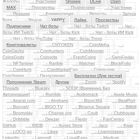
Впечатления
- Голоса
Discord
- Бусты
-
Жалобы
- Участники
Shopee
DLive
Dzen
MAX
- Просмотры
- Подписчики
- Участники
- Реакции
- Комментарии
- Репосты
- Запуск
Бота
- Другое
YAPPY
Лайки
Просмотры
Подписчики
Чат боты
- Чат - боты Twitch
- Чат -
боты ИИ Twitch
- Чат - боты Kick
- Чат - боты ИИ Kick
- Чат - боты YouTube
- Чат - боты Trovo
Криптовалюты
- CNTOKEN
- CoinAlpha
-
CoinGecko
- Coinhunters
- CoinMooner
-
CoinsGods
- Coinvote
- FreshCoins
- GemFinder
- NFTsniper
- Rarible
- Watcher
- BlockFolio
- CoinHunt
- CoinMarketCap
- Coinscope
-
CoinSniper
- Dexscreener
Бесплатно [Для тестов]
Пополнение Steam
Другие
- Zoom
- Spotify
Threads
- Bluesky
- SOOP [Временно Без
Авторизации]
- Rumble
- Audiomack
- Apple Music
- Aparat.com
- Anghami
- Bizon365
- BeatPort
- Booyah!
- BIGO TV
- Binance Square
- Bilibili
- Boomplay
- Change org
- Coub
- Clubhouse
- Dribbble
- Deezer
- Flextv
- FanCentro
-
GitHub
- IMDB
- Itunes Store
- Jaco
- Kwai
- LOCO.gg
- Likee
- Line
- Livemixtapes
-