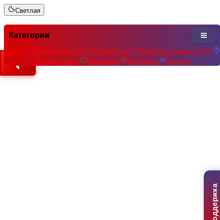
Светлая
Категории
API
Поддержка в TG
Онлайн чат
Новости сервиса в TG
Вопрос-ответ
WhatsApp
Контакты
Discord
Поддержка