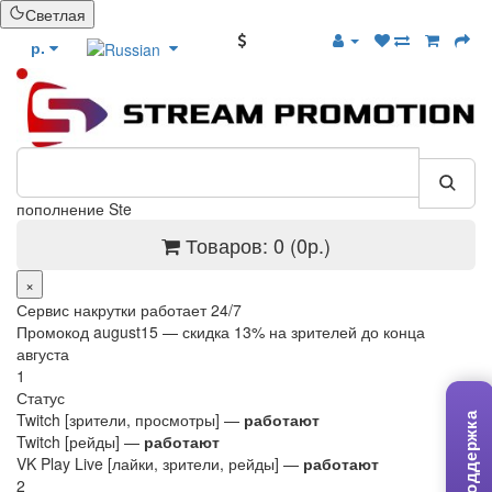
Светлая
БОНУСЫ
р.
попо
Товаров: 0 (0р.)
×
Сервис накрутки работает 24/7
Промокод
august15
— скидка 13% на зрителей до конца
августа
1
Статус
Twitch [зрители, просмотры] —
работают
Поддержка
Twitch [рейды] —
работают
VK Play Live [лайки, зрители, рейды] —
работают
2