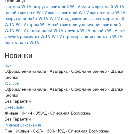
Тоже ищут
зрители W.TV
накрутка зрителей W.TV
купить зрителей W.TV
онлайн зрители W.TV
живые зрители W.TV
зрители для W.TV
накрутка онлайн W.TV
W.TV продвижение
заказать зрителей
W.TV
W.TV стрим
W.TV лайв зрители
увеличение зрителей
W.TV
W.TV stream boost
W.TV viewers
W.TV онлайн
W.TV live
viewers
раскрутка W.TV
W.TV стримеры
активность на W.TV
рост канала W.TV
Новинки
Kick
Оформление канала · Аватарка · Оффлайн баннер · Шапка ·
Кнопки
YouTube
Оформление канала · Аватарка · Оффлайн баннер · Шапка ·
Кнопки
Без Гарантии
Likee Лайки
Живые · 0-1/Ч · 350/Д · Списания Возможны
Без Гарантии
Pinterest Сохранения
Пин · Живые · 0-2/Ч · 300-1K/Д · Списания Возможны