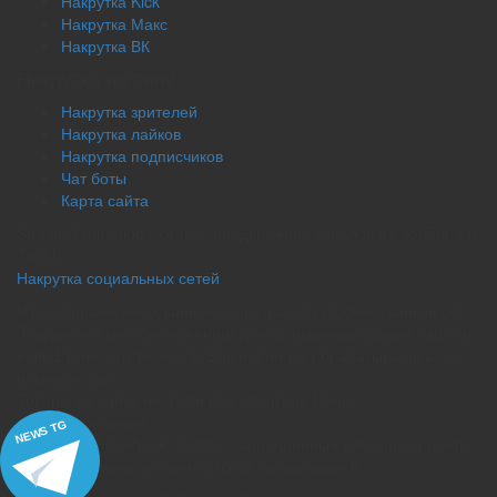
Накрутка Kick
Накрутка Макс
Накрутка ВК
Накрутка по типу
Накрутка зрителей
Накрутка лайков
Накрутка подписчиков
Чат боты
Карта сайта
Stream Promotion - сервис продвижения каналов на YouTube и
Twitch
Накрутка социальных сетей
Мы собираем метаданные пользователя (cookie, данные об
IP-адресе и местоположении) для функционирования сайта и,
если Вы не хотите, чтобы Ваши данные обрабатывались, то
покиньте сайт.
Товары на сайте не являются офертой. Цены
ознакомительные.
NEWS TG
Instagram, Facebook, Twitter - запрещённые в России соцсети.
Meta - признана экстремистской организацией.