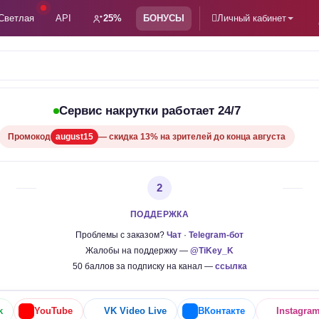
Светлая
API
25%
БОНУСЫ
Личный кабинет
Сервис накрутки работает 24/7
Промокод
august15
— скидка 13% на зрителей до конца августа
2
ПОДДЕРЖКА
Проблемы с заказом?
Чат
·
Telegram-бот
Жалобы на поддержку —
@TiKey_K
50 баллов за подписку на канал —
ссылка
k
YouTube
VK Video Live
ВКонтакте
Instagra