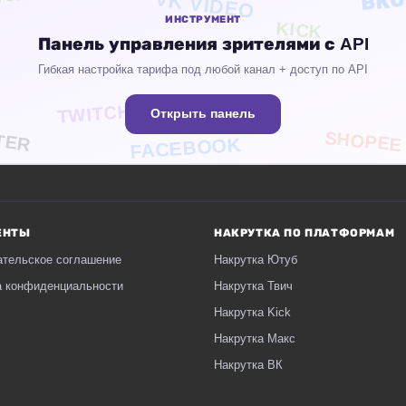
VK VIDEO
ИНСТРУМЕНТ
KICK
Панель управления зрителями с API
Гибкая настройка тарифа под любой канал + доступ по API
TWITCH
Открыть панель
TER
SHOPEE
FACEBOOK
ЕНТЫ
НАКРУТКА ПО ПЛАТФОРМАМ
ательское соглашение
Накрутка Ютуб
а конфиденциальности
Накрутка Твич
Накрутка Kick
Накрутка Макс
Накрутка ВК