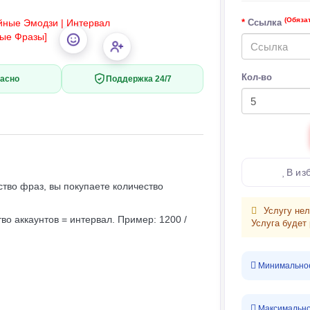
(Обяза
Ссылка
Кол-во
асно
Поддержка 24/7
В из
ство фраз, вы покупаете количество
Услугу нел
во аккаунтов = интервал. Пример: 1200 /
Услуга будет
Минимальное 
Максимальное