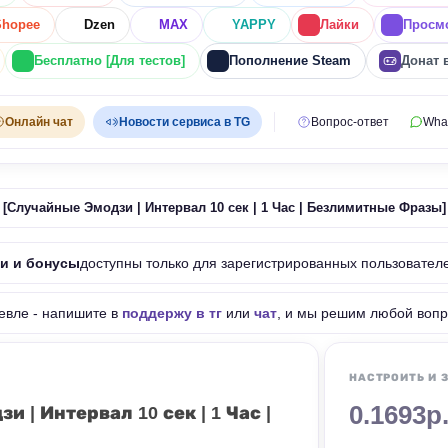
Shopee
Dzen
MAX
YAPPY
Лайки
Просм
Бесплатно [Для тестов]
Пополнение Steam
Донат 
Онлайн чат
Новости сервиса в TG
Вопрос-ответ
Wha
 [Случайные Эмодзи | Интервал 10 сек | 1 Час | Безлимитные Фразы]
ки и бонусы
доступны только для зарегистрированных пользовател
евле - напишите в
поддержу в тг
или
чат
, и мы решим любой вопр
НАСТРОИТЬ И 
0.1693р
 | Интервал 10 сек | 1 Час |