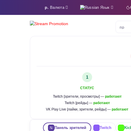
р.
Язык
Валюта
бит
1
СТАТУС
Twitch [зрители, просмотры] —
работают
Twitch [рейды] —
работают
VK Play Live [лайки, зрители, рейды] —
работают
Панель зрителей
Twitch
Kic