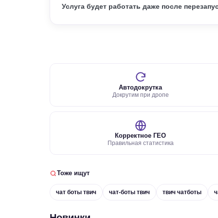
Услуга будет работать даже после перезапу
Автодокрутка
Докрутим при дропе
Корректное ГЕО
Правильная статистика
Тоже ищут
чат боты твич
чат-боты твич
твич чатботы
ч
Новинки