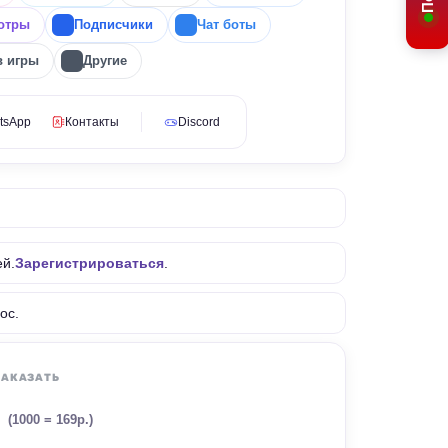
отры
Подписчики
Чат боты
в игры
Другие
tsApp
Контакты
Discord
ей.
Зарегистрироваться
.
ос.
ЗАКАЗАТЬ
.
(1000 = 169р.)