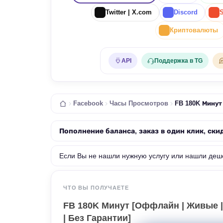
Twitter | X.com
Discord
Криптовалюты
API
Поддержка в TG
Facebook
Часы Просмотров
FB 180K Минут 
Пополнение баланса, заказ в один клик, ски
Если Вы не нашли нужную услугу или нашли деш
ЧТО ВЫ ПОЛУЧАЕТЕ
FB 180K Минут [Оффлайн | Живые | В
| Без Гарантии]