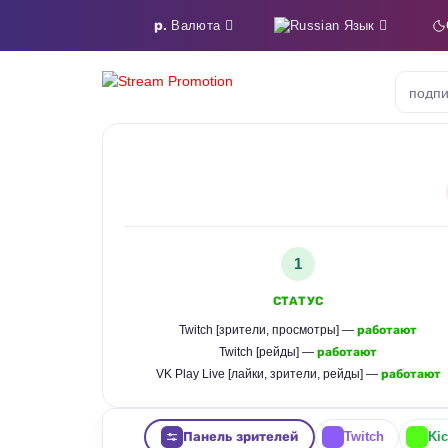
р.
Язык
Валюта
подпи
1
СТАТУС
Twitch [зрители, просмотры] —
работают
Twitch [рейды] —
работают
VK Play Live [лайки, зрители, рейды] —
работают
Панель зрителей
Twitch
Kic