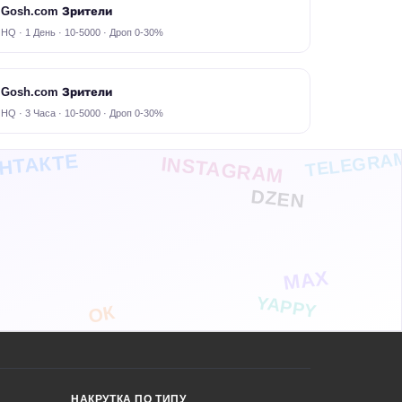
Gosh.com Зрители
HQ · 1 День · 10-5000 · Дроп 0-30%
Gosh.com Зрители
HQ · 3 Часа · 10-5000 · Дроп 0-30%
TELEGRA
НТАКТЕ
INSTAGRAM
DZEN
MAX
YAPPY
ОК
НАКРУТКА ПО ТИПУ