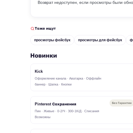
Возврат недоступен, если просмотры были обн
Тоже ищут
просмотры фейсбук
просмотры для фейсбук
ф
Новинки
Kick
Оформление канала · Аватарка · Оффлайн
баннер · Шапка · Кнопки
Без Гарантии
Pinterest Сохранения
Пин · Живые · 0-2/Ч · 300-1K/Д · Списания
Возможны