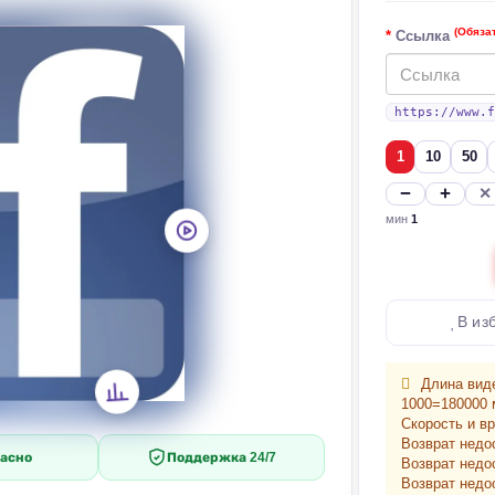
(Обяза
Ссылка
https://www.f
1
10
50
−
+
✕
мин
1
В из
Длина виде
1000=180000 
Скорость и в
Возврат недо
асно
Поддержка 24/7
Возврат недо
Возврат недо