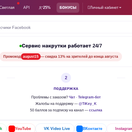
Светлая
API
25%
БОНУСЫ
Личный кабинет
счики Facebook
Сервис накрутки работает 24/7
Промокод
august15
— скидка 13% на зрителей до конца августа
2
ПОДДЕРЖКА
Проблемы с заказом?
Чат
·
Telegram-бот
Жалобы на поддержку —
@TiKey_K
50 баллов за подписку на канал —
ссылка
k
YouTube
VK Video Live
ВКонтакте
Instagra