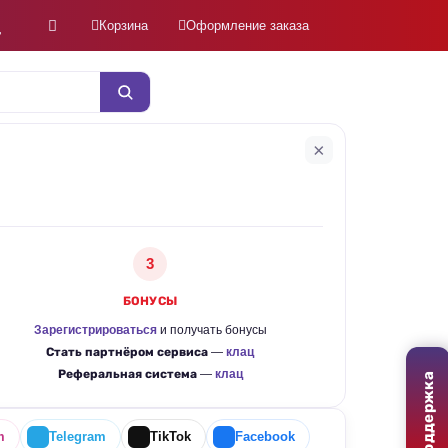
Корзина
Оформление заказа
×
3
БОНУСЫ
Зарегистрироваться
и получать бонусы
Стать партнёром сервиса
—
клац
Реферальная система
—
клац
Поддержка
m
Telegram
TikTok
Facebook