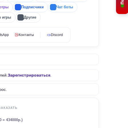
отры
Подписчики
Чат боты
в игры
Другие
tsApp
Контакты
Discord
лей.
Зарегистрироваться
.
рос.
ЗАКАЗАТЬ
0 = 434000р.)