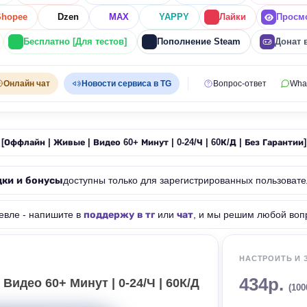
Shopee
Dzen
MAX
YAPPY
Лайки
Просм
Бесплатно [Для тестов]
Пополнение Steam
Донат 
Онлайн чат
Новости сервиса в TG
Вопрос-ответ
Wha
[Оффлайн | Живые | Видео 60+ Минут | 0-24/Ч | 60К/Д | Без Гарантии]
дки и бонусы
доступны только для зарегистрированных пользовате
евле - напишите в
поддержу в тг
или
чат
, и мы решим любой воп
НАСТРОИТЬ И 
434р.
идео 60+ Минут | 0-24/Ч | 60К/Д
(100