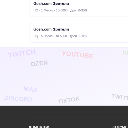
Gosh.com Зрители
HQ · 1 Месяц · 10-5000 · Дроп 0-30%
Gosh.com Зрители
HQ · 5 Часов · 10-5000 · Дроп 0-30%
TWITCH
K
YOUTUBE
DZEN
MAX
TWIT
DISCORD
TIKTOK
КОМПАНИЯ
ДОКУМ