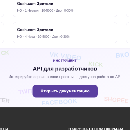
Gosh.com Зрители
HQ · 1 Неделя · 10-5000 · Дроп 0-30%
Gosh.com Зрители
HQ · 4 Часа · 10-5000 · Дроп 0-30%
ВКО
ICK
VK VIDEO
ИНСТРУМЕНТ
KICK
API для разработчиков
Интегрируйте сервис в свои проекты — доступна работа по API
TWITCH
Открыть документацию
TER
SHOPEE
FACEBOOK
ЕНТЫ
НАКРУТКА ПО ПЛАТФОРМАМ