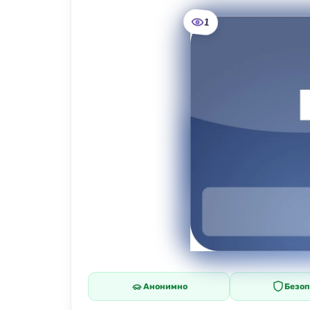
1
Анонимно
Безоп