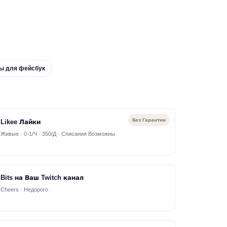
ы для фейсбук
Без Гарантии
Likee Лайки
Живые · 0-1/Ч · 350/Д · Списания Возможны
Bits на Ваш Twitch канал
Cheers · Недорого