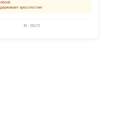
cebook
ддерживает кросспостинг
ID - 29172