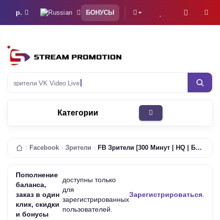
р.
БОНУСЫ
зрители VK Video Live
Категории
Facebook
Зрители
FB Зрители [300 Минут | HQ | Быстрые | Дроп 0-10%]
Пополнение
доступны только
баланса,
для
заказ в один
Зарегистрироваться
.
зарегистрированных
клик, скидки
пользователей.
и бонусы