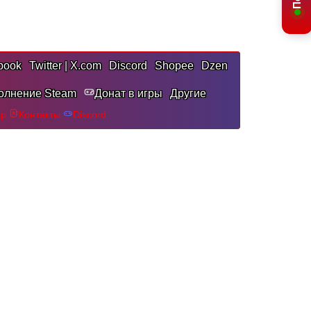
book
Twitter | X.com
Discord
Shopee
Dzen
олнение Steam
Донат в игры
Другие
pp
Контакты
Discord