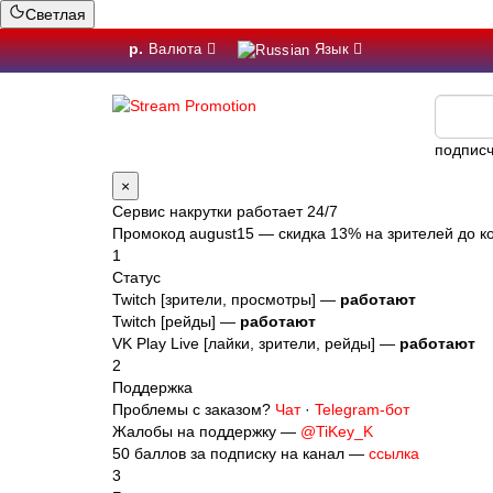
Светлая
р.
Валюта
Язык
подписч
×
Сервис накрутки работает 24/7
Промокод
august15
— скидка 13% на зрителей до ко
1
Статус
Twitch [зрители, просмотры] —
работают
Twitch [рейды] —
работают
VK Play Live [лайки, зрители, рейды] —
работают
2
Поддержка
Проблемы с заказом?
Чат
·
Telegram-бот
Жалобы на поддержку —
@TiKey_K
50 баллов за подписку на канал —
ссылка
3