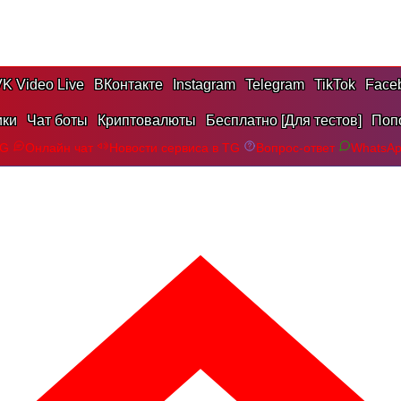
K Video Live
ВКонтакте
Instagram
Telegram
TikTok
Face
ики
Чат боты
Криптовалюты
Бесплатно [Для тестов]
Поп
TG
Онлайн чат
Новости сервиса в TG
Вопрос-ответ
WhatsA