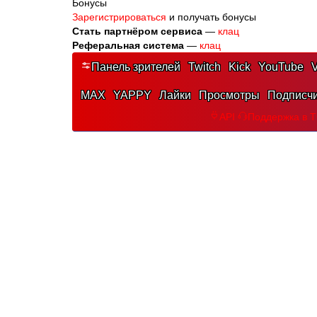
Бонусы
Зарегистрироваться
и получать бонусы
Стать партнёром сервиса
—
клац
Реферальная система
—
клац
Панель зрителей
Twitch
Kick
YouTube
V
MAX
YAPPY
Лайки
Просмотры
Подписч
API
Поддержка в 