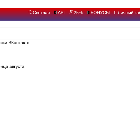
Светлая
API
25%
БОНУСЫ
Личный ка
ики ВКонтак
нца августа