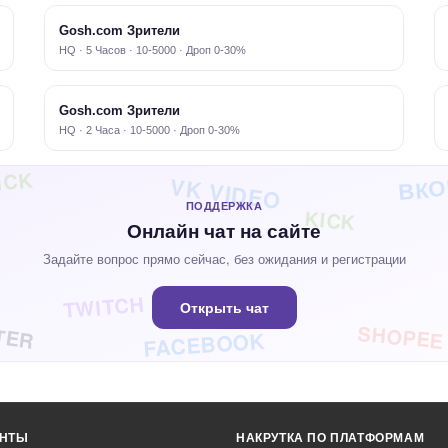
Gosh.com Зрители
HQ · 5 Часов · 10-5000 · Дроп 0-30%
Gosh.com Зрители
HQ · 2 Часа · 10-5000 · Дроп 0-30%
ВКО
ICK
VK VIDEO
ПОДДЕРЖКА
KICK
Онлайн чат на сайте
Задайте вопрос прямо сейчас, без ожидания и регистрации
TWITCH
Открыть чат
TER
SHOPEE
FACEBOOK
ЕНТЫ
НАКРУТКА ПО ПЛАТФОРМАМ