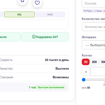
https://www.i
HQ
VHQ
Количество за
асно
Поддержка 24/7
Интервал
Кол-во
Скорость
20 тысяч в день
50
200
50
Качество
Высокое
−
Списания
Возможны
2
1 час
мин
Быстрое выполнение
50