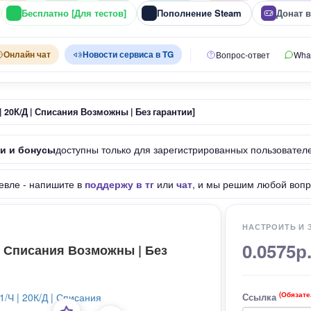
Бесплатно [Для тестов]
Пополнение Steam
Донат 
Онлайн чат
Новости сервиса в TG
Вопрос-ответ
Wha
Ч | 20К/Д | Списания Возможны | Без гарантии]
ки и бонусы
доступны только для зарегистрированных пользовател
евле - напишите в
поддержу в тг
или
чат
, и мы решим любой вопр
НАСТРОИТЬ И 
0.0575р
Д | Списания Возможны | Без
(Обязате
Ссылка