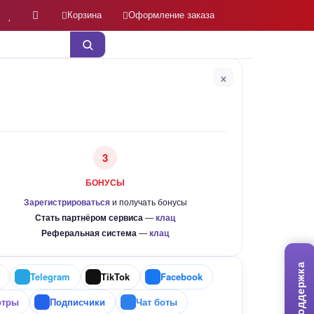
Корзина
Оформление заказа
×
3
БОНУСЫ
Зарегистрироваться
и получать бонусы
Стать партнёром сервиса
—
клац
Реферальная система
—
клац
Поддержка
Telegram
TikTok
Facebook
отры
Подписчики
Чат боты