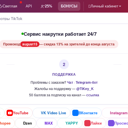
Светлая
API
25%
БОНУСЫ
Личный кабинет
отры TikTok
Сервис накрутки работает 24/7
Промокод
august15
— скидка 13% на зрителей до конца августа
2
ПОДДЕРЖКА
Проблемы с заказом?
Чат
·
Telegram-бот
Жалобы на поддержку —
@TiKey_K
50 баллов за подписку на канал —
ссылка
k
YouTube
VK Video Live
ВКонтакте
Instagram
hopee
Dzen
MAX
YAPPY
Лайки
Просм