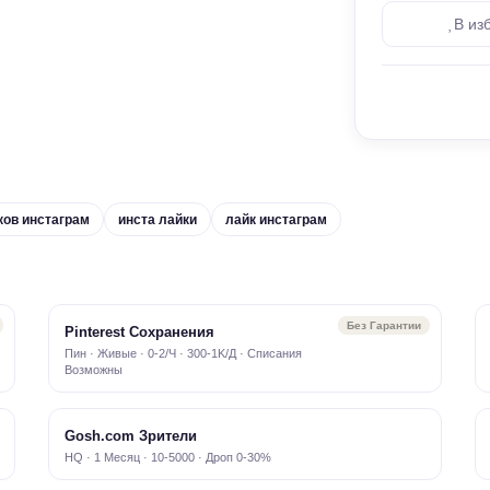
В из
ков инстаграм
инста лайки
лайк инстаграм
Без Гарантии
Pinterest Сохранения
Пин · Живые · 0-2/Ч · 300-1K/Д · Списания
Возможны
Gosh.com Зрители
HQ · 1 Месяц · 10-5000 · Дроп 0-30%