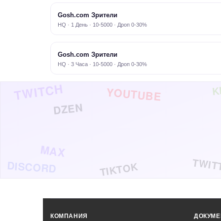
Gosh.com Зрители
HQ · 1 День · 10-5000 · Дроп 0-30%
Gosh.com Зрители
HQ · 3 Часа · 10-5000 · Дроп 0-30%
TWITCH
K
YOUTUBE
DZEN
MAX
TWIT
DISCORD
TIKTOK
КОМПАНИЯ
ДОКУМ