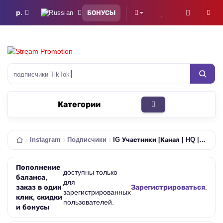
р.
БОНУСЫ
подписчики TikTok
Категории
Instagram
Подписчики
IG Участники [Канал | HQ | Турция | 0-1/Ч | 100К/Д | Списания Возможны | Без Гарантии]
Пополнение
доступны только
баланса,
для
заказ в один
Зарегистрироваться
.
зарегистрированных
клик, скидки
пользователей.
и бонусы