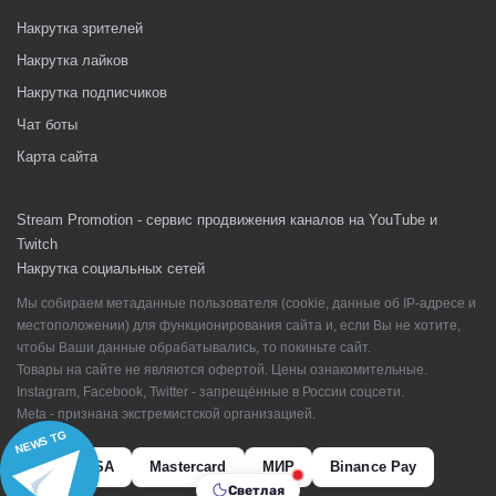
Накрутка зрителей
Накрутка лайков
Накрутка подписчиков
Чат боты
Карта сайта
Stream Promotion - сервис продвижения каналов на YouTube и
Twitch
Накрутка социальных сетей
Мы собираем метаданные пользователя (cookie, данные об IP-адресе и
местоположении) для функционирования сайта и, если Вы не хотите,
чтобы Ваши данные обрабатывались, то покиньте сайт.
Товары на сайте не являются офертой. Цены ознакомительные.
Instagram, Facebook, Twitter - запрещённые в России соцсети.
Meta - признана экстремистской организацией.
NEWS TG
VISA
Mastercard
МИР
Binance Pay
Светлая