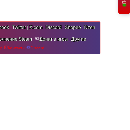
book
Twitter | X.com
Discord
Shopee
Dzen
олнение Steam
Донат в игры
Другие
pp
Контакты
Discord