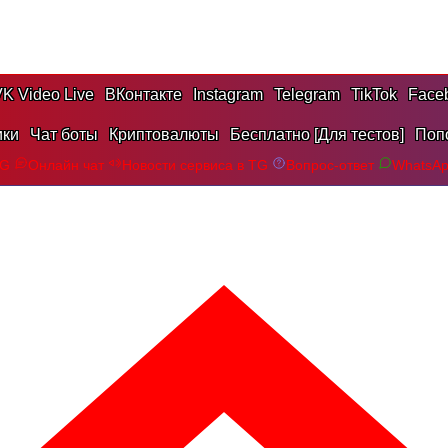
K Video Live
ВКонтакте
Instagram
Telegram
TikTok
Face
ики
Чат боты
Криптовалюты
Бесплатно [Для тестов]
Поп
TG
Онлайн чат
Новости сервиса в TG
Вопрос-ответ
WhatsA