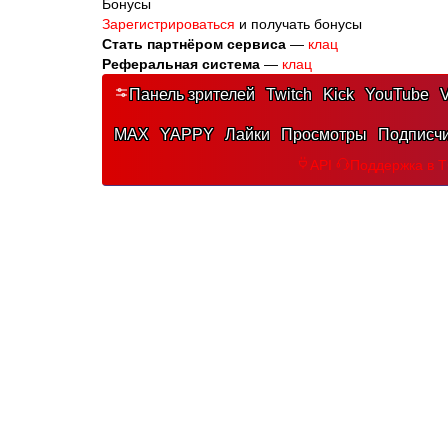
Бонусы
Зарегистрироваться
и получать бонусы
Стать партнёром сервиса
—
клац
Реферальная система
—
клац
Панель зрителей
Twitch
Kick
YouTube
V
MAX
YAPPY
Лайки
Просмотры
Подписч
API
Поддержка в 