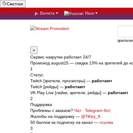
Светлая
р.
Валюта
Язык
зрители
×
Сервис накрутки работает 24/7
Промокод
august15
— скидка 13% на зрителей до ко
1
Статус
Twitch [зрители, просмотры] —
работают
Twitch [рейды] —
работают
VK Play Live [лайки, зрители, рейды] —
работают
2
Поддержка
Проблемы с заказом?
Чат
·
Telegram-бот
Жалобы на поддержку —
@TiKey_K
50 баллов за подписку на канал —
ссылка
3