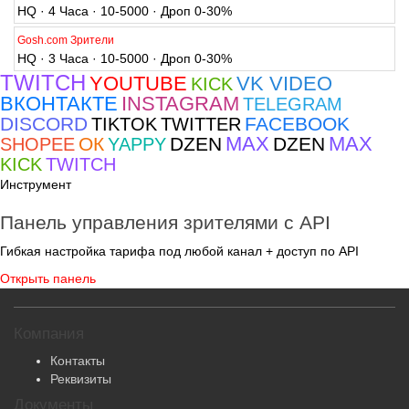
HQ · 4 Часа · 10-5000 · Дроп 0-30%
Gosh.com Зрители
HQ · 3 Часа · 10-5000 · Дроп 0-30%
TWITCH
YOUTUBE
VK VIDEO
KICK
ВКОНТАКТЕ
INSTAGRAM
TELEGRAM
DISCORD
FACEBOOK
TIKTOK
TWITTER
MAX
MAX
ОК
DZEN
DZEN
SHOPEE
YAPPY
KICK
TWITCH
Инструмент
Панель управления зрителями с API
Гибкая настройка тарифа под любой канал + доступ по API
Открыть панель
Компания
Контакты
Реквизиты
Документы