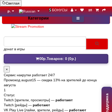
Светлая
БОНУСЫ
р.
Категории
донат в игры
0
0р.
Товаров: 0 (0р.)
×
Сервис накрутки работает 24/7
Промокод
august15
— скидка 13% на зрителей до конца
августа
1
Статус
Поддержка
Twitch [зрители, просмотры] —
работают
Twitch [рейды] —
работают
VK Play Live [лайки, зрители, рейды] —
работают