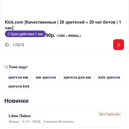
Kick.com [Качественные | 20 зрителей + 20 чат ботов | 1
час]
90р.
Срок действия 1 час
(1000 = 90000р.)
ID - 17673
Тоже ищут
зрители кик
кик зрители
зрители для кик
kick зрители
зрители kick
Новинки
Без Гарантии
Likee Лайки
Живые · 0-1/Ч · 350/Д · Списания Возможны