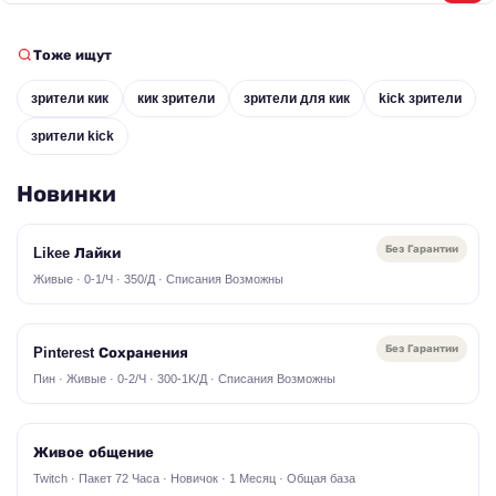
Тоже ищут
зрители кик
кик зрители
зрители для кик
kick зрители
зрители kick
Новинки
Без Гарантии
Likee Лайки
Живые · 0-1/Ч · 350/Д · Списания Возможны
Без Гарантии
Pinterest Сохранения
Пин · Живые · 0-2/Ч · 300-1K/Д · Списания Возможны
Живое общение
Twitch · Пакет 72 Часа · Новичок · 1 Месяц · Общая база