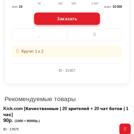
50
200
500
2 000
мин
10
макс
10 000
Заказать
Крутит 1 к 2
ID - 31907
Рекомендуемые товары
Kick.com [Качественные | 20 зрителей + 20 чат ботов | 1
час]
90р.
(1000 = 90000р.)
ID - 17673