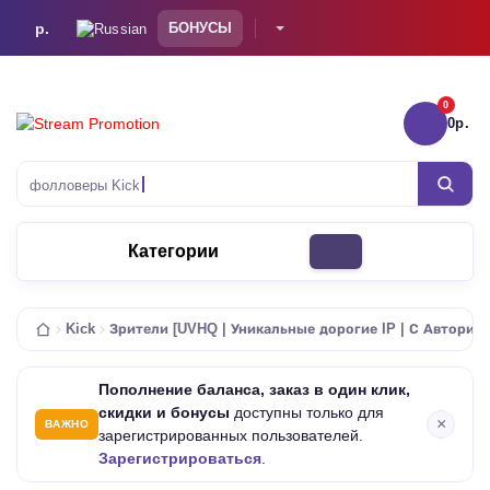
р.
БОНУСЫ
0
0р.
То
фолловеры Kick
Категории
Kick
Зрители [UVHQ | Уникальные дорогие IP | С Авториза
Пополнение баланса, заказ в один клик,
скидки и бонусы
доступны только для
×
ВАЖНО
зарегистрированных пользователей.
Зарегистрироваться
.