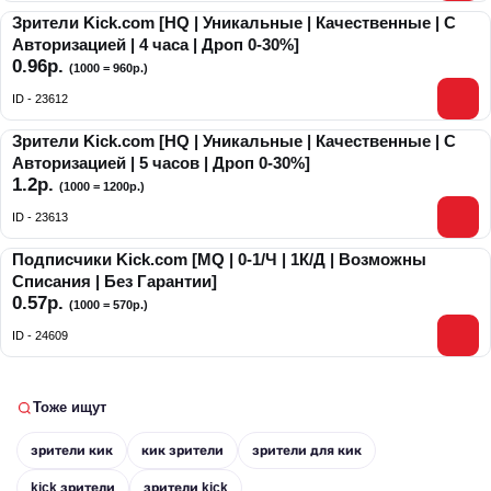
Зрители Kick.com [HQ | Уникальные | Качественные | С
Авторизацией | 4 часа | Дроп 0-30%]
0.96р.
(1000 = 960р.)
ID - 23612
Зрители Kick.com [HQ | Уникальные | Качественные | С
Авторизацией | 5 часов | Дроп 0-30%]
1.2р.
(1000 = 1200р.)
ID - 23613
Подписчики Kick.com [MQ | 0-1/Ч | 1К/Д | Возможны
Списания | Без Гарантии]
0.57р.
(1000 = 570р.)
ID - 24609
Тоже ищут
зрители кик
кик зрители
зрители для кик
kick зрители
зрители kick