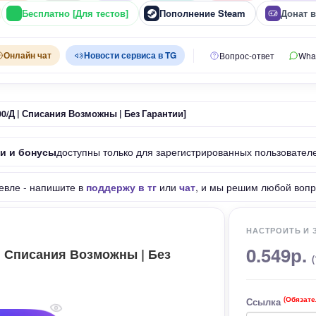
Бесплатно [Для тестов]
Пополнение Steam
Донат 
Онлайн чат
Новости сервиса в TG
Вопрос-ответ
Wha
 500/Д | Списания Возможны | Без Гарантии]
ки и бонусы
доступны только для зарегистрированных пользовател
евле - напишите в
поддержу в тг
или
чат
, и мы решим любой вопр
НАСТРОИТЬ И 
0.549р.
Д | Списания Возможны | Без
(Обязате
Ссылка