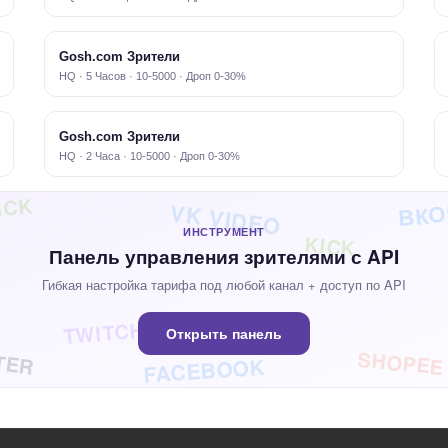
Gosh.com Зрители
HQ · 5 Часов · 10-5000 · Дроп 0-30%
Gosh.com Зрители
HQ · 2 Часа · 10-5000 · Дроп 0-30%
ВКО
ICK
VK VIDEO
ИНСТРУМЕНТ
KICK
Панель управления зрителями с API
Гибкая настройка тарифа под любой канал + доступ по API
TWITCH
Открыть панель
TER
SHOPEE
FACEBOOK