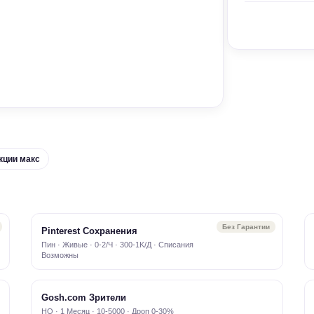
кции макс
Без Гарантии
Pinterest Сохранения
Пин · Живые · 0-2/Ч · 300-1K/Д · Списания
Возможны
Gosh.com Зрители
HQ · 1 Месяц · 10-5000 · Дроп 0-30%