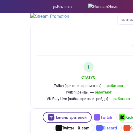
р.
Валюта
Язык
зрите
1
СТАТУС
Twitch [зрители, просмотры] —
работают
Twitch [рейды] —
работают
VK Play Live [лайки, зрители, рейды] —
работают
Панель зрителей
Twitch
Kic
Twitter | X.com
Discord
S