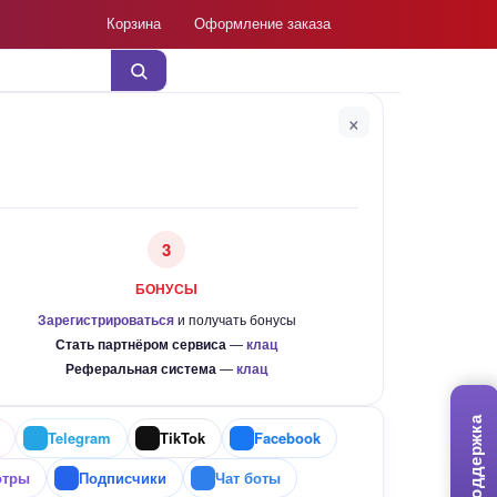
Корзина
Оформление заказа
×
3
БОНУСЫ
Зарегистрироваться
и получать бонусы
Стать партнёром сервиса
—
клац
Реферальная система
—
клац
Поддержка
Telegram
TikTok
Facebook
отры
Подписчики
Чат боты