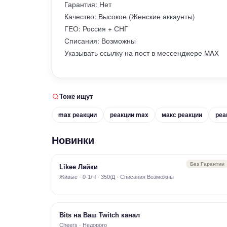
Гарантия: Нет
Качество: Высокое (Женские аккаунты)
ГЕО: Россия + СНГ
Списания: Возможны
Указывать ссылку на пост в мессенджере MAX
Тоже ищут
max реакции
реакции max
макс реакции
реа
Новинки
Без Гарантии
Likee Лайки
Живые · 0-1/Ч · 350/Д · Списания Возможны
Bits на Ваш Twitch канал
Cheers · Недорого