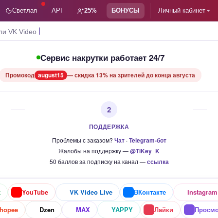
Светлая
API
25%
БОНУСЫ
Личный кабинет
ли VK Video Live
Сервис накрутки работает 24/7
Промокод
august15
— скидка 13% на зрителей до конца августа
2
ПОДДЕРЖКА
Проблемы с заказом?
Чат
·
Telegram-бот
Жалобы на поддержку —
@TiKey_K
50 баллов за подписку на канал —
ссылка
k
YouTube
VK Video Live
ВКонтакте
Instagram
hopee
Dzen
MAX
YAPPY
Лайки
Просм