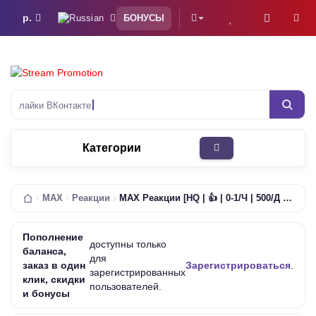
р.
БОНУСЫ
лайки ВКонтакте
Категории
MAX
Реакции
MAX Реакции [HQ | 👍 | 0-1/Ч | 500/Д | Списания Возможны | Без Гарантии]
Пополнение
доступны только
баланса,
для
заказ в один
Зарегистрироваться
.
зарегистрированных
клик, скидки
пользователей.
и бонусы