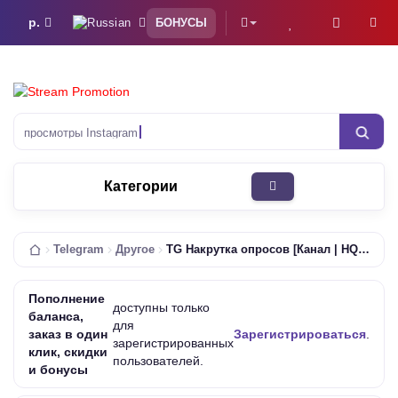
р.
БОНУСЫ
просмотры Instag
Категории
Telegram
Другое
TG Накрутка опросов [Канал | HQ | 0-1/Ч | 10К/Д | Списания Возможны | Без Гарантии]
Пополнение
доступны только
баланса,
для
заказ в один
Зарегистрироваться
.
зарегистрированных
клик, скидки
пользователей.
и бонусы