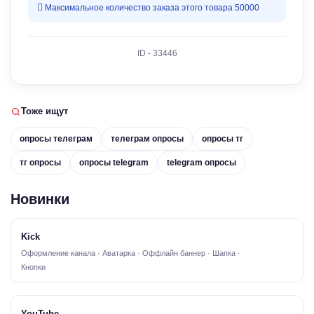
Максимальное количество заказа этого товара 50000
ID - 33446
Тоже ищут
опросы телеграм
телеграм опросы
опросы тг
тг опросы
опросы telegram
telegram опросы
Новинки
Kick
Оформление канала · Аватарка · Оффлайн баннер · Шапка ·
Кнопки
YouTube