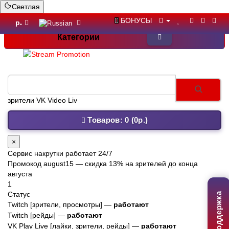
Светлая
БОНУСЫ
р.
Категории
зрители VK Video Live
Товаров: 0 (0р.)
×
Сервис накрутки работает 24/7
Промокод
august15
— скидка 13% на зрителей до конца
августа
1
Статус
Поддержка
Twitch [зрители, просмотры] —
работают
Twitch [рейды] —
работают
VK Play Live [лайки, зрители, рейды] —
работают