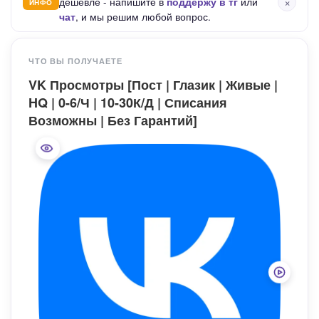
×
дешевле - напишите в
поддержу в тг
или
ИНФО
чат
, и мы решим любой вопрос.
ЧТО ВЫ ПОЛУЧАЕТЕ
VK Просмотры [Пост | Глазик | Живые |
HQ | 0-6/Ч | 10-30К/Д | Списания
Возможны | Без Гарантий]