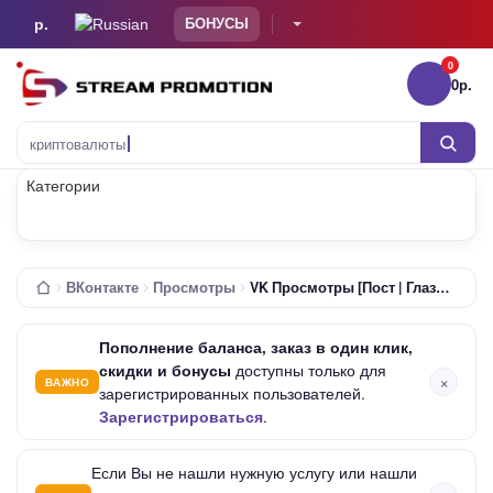
р.
БОНУСЫ
0
0р.
Тов
криптовалюты
Категории
ВКонтакте
Просмотры
VK Просмотры [Пост | Глазик | Живые | HQ | 0-6/Ч | 10-30К/Д | Списания Возможны | Без Гарантии]
Пополнение баланса, заказ в один клик,
скидки и бонусы
доступны только для
×
ВАЖНО
зарегистрированных пользователей.
Зарегистрироваться
.
Если Вы не нашли нужную услугу или нашли