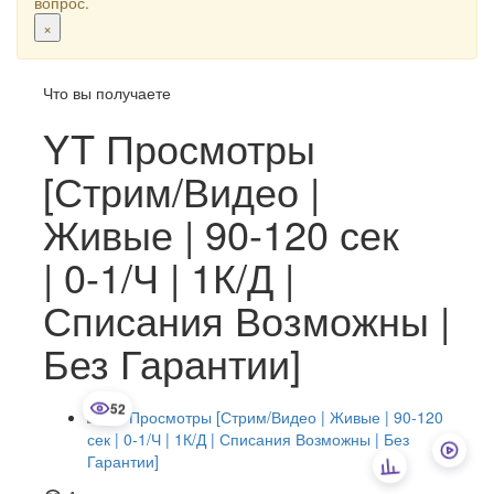
вопрос.
×
Что вы получаете
YT Просмотры
[Стрим/Видео |
Живые | 90-120 сек
| 0-1/Ч | 1К/Д |
Списания Возможны |
Без Гарантии]
52