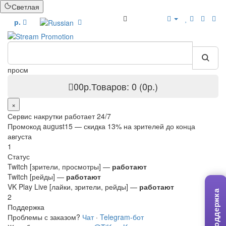
Светлая
БОНУСЫ
р.
просмотры п
0
0р.
Товаров: 0 (0р.)
×
Сервис накрутки работает 24/7
Промокод
august15
— скидка 13% на зрителей до конца
августа
1
Статус
Twitch [зрители, просмотры] —
работают
Twitch [рейды] —
работают
VK Play Live [лайки, зрители, рейды] —
работают
Поддержка
2
Поддержка
Проблемы с заказом?
Чат
·
Telegram-бот