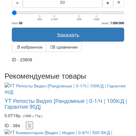
−
+
✕
500
2 000
20K
100K
мин
макс
50
1 000 000
Заказать
В избранное
В сравнение
ID - 23808
Рекомендуемые товары
YT Репосты Видео [Рандомные | 0-1/Ч | 100К/Д |
Гарантия 90Д]
0.0719р.
(1000 = 71р.)
ID - 384