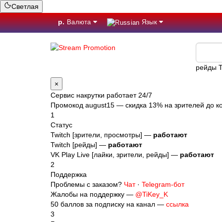
Светлая
р.
Валюта
Язык
рейды T
×
Сервис накрутки работает 24/7
Промокод
august15
— скидка 13% на зрителей до ко
1
Статус
Twitch [зрители, просмотры] —
работают
Twitch [рейды] —
работают
VK Play Live [лайки, зрители, рейды] —
работают
2
Поддержка
Проблемы с заказом?
Чат
·
Telegram-бот
Жалобы на поддержку —
@TiKey_K
50 баллов за подписку на канал —
ссылка
3