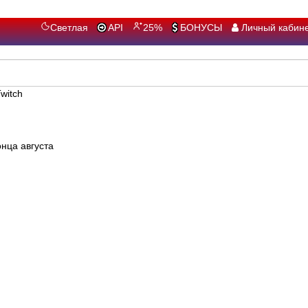
Светлая
API
25%
БОНУСЫ
Личный кабин
witch
нца августа