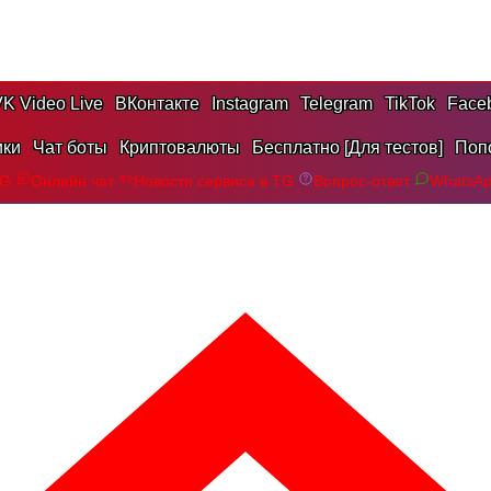
K Video Live
ВКонтакте
Instagram
Telegram
TikTok
Face
ики
Чат боты
Криптовалюты
Бесплатно [Для тестов]
Поп
TG
Онлайн чат
Новости сервиса в TG
Вопрос-ответ
WhatsA