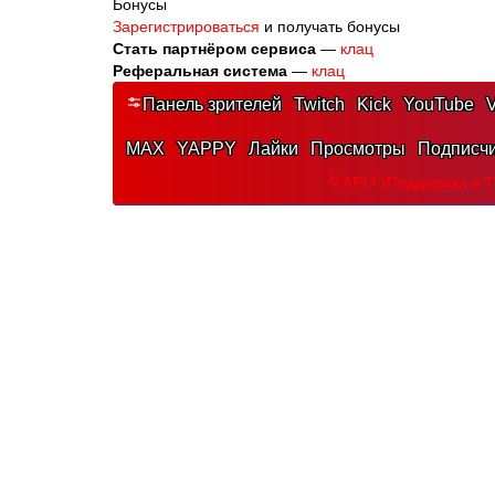
Бонусы
Зарегистрироваться
и получать бонусы
Стать партнёром сервиса
—
клац
Реферальная система
—
клац
Панель зрителей
Twitch
Kick
YouTube
V
MAX
YAPPY
Лайки
Просмотры
Подписч
API
Поддержка в 