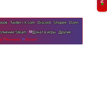
book
Twitter | X.com
Discord
Shopee
Dzen
олнение Steam
Донат в игры
Другие
pp
Контакты
Discord