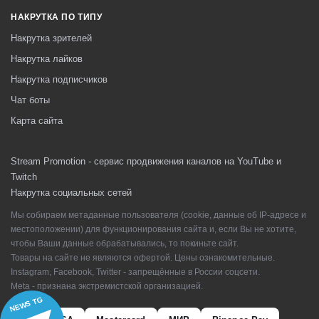
НАКРУТКА ПО ТИПУ
Накрутка зрителей
Накрутка лайков
Накрутка подписчиков
Чат боты
Карта сайта
Stream Promotion - сервис продвижения каналов на YouTube и
Twitch
Накрутка социальных сетей
Мы собираем метаданные пользователя (cookie, данные об IP-адресе и
местоположении) для функционирования сайта и, если Вы не хотите,
чтобы Ваши данные обрабатывались, то покиньте сайт.
Товары на сайте не являются офертой. Цены ознакомительные.
Instagram, Facebook, Twitter - запрещённые в России соцсети.
Meta - признана экстремистской организацией.
NEWS TG