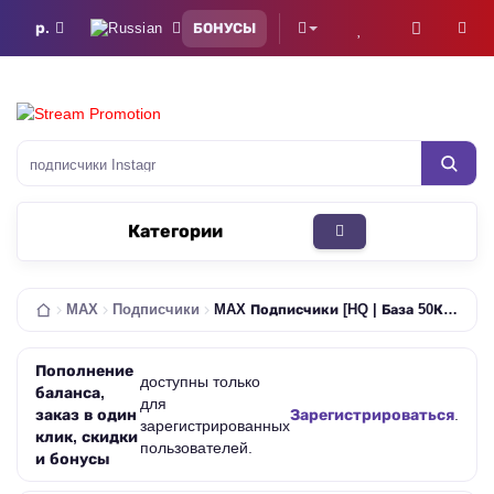
р.
БОНУСЫ
подписчики Instagram
Категории
MAX
Подписчики
MAX Подписчики [HQ | База 50К | 0-1/Ч | 1000/Д | Списания Возможны | Гарантия 30Д]
Пополнение
доступны только
баланса,
для
заказ в один
Зарегистрироваться
.
зарегистрированных
клик, скидки
пользователей.
и бонусы