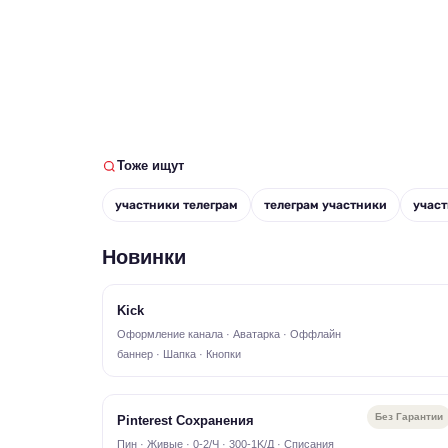
Тоже ищут
участники телеграм
телеграм участники
участ
Новинки
Kick
Оформление канала · Аватарка · Оффлайн
баннер · Шапка · Кнопки
Без Гарантии
Pinterest Сохранения
Пин · Живые · 0-2/Ч · 300-1K/Д · Списания