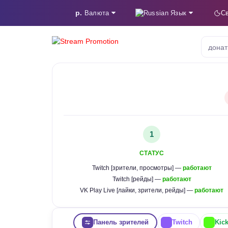
р.
Язык
Валюта
С
донат
1
СТАТУС
Twitch [зрители, просмотры] —
работают
Twitch [рейды] —
работают
VK Play Live [лайки, зрители, рейды] —
работают
Панель зрителей
Twitch
Kic