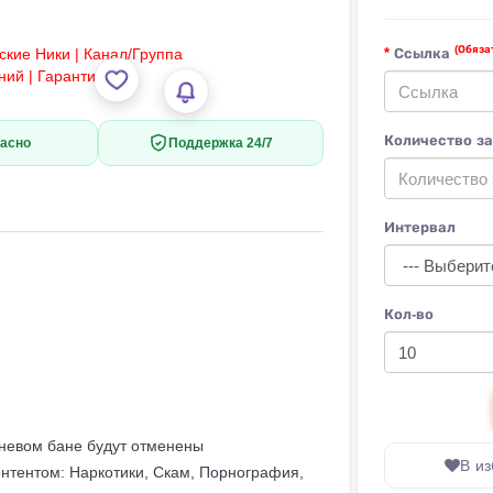
(Обяза
Ссылка
Количество з
асно
Поддержка 24/7
Интервал
Кол-во
еневом бане будут отменены
В и
онтентом: Наркотики, Скам, Порнография,