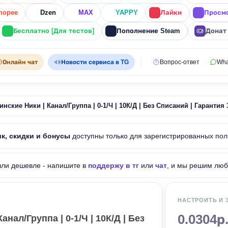
hopee
Dzen
MAX
YAPPY
Лайки
Просм
Бесплатно [Для тестов]
Пополнение Steam
Донат
Онлайн чат
Новости сервиса в TG
Вопрос-ответ
Wha
ские Ники | Канал/Группа | 0-1/Ч | 10К/Д | Без Списаний | Гарантия 
ик, скидки и бонусы
доступны только для зарегистрированных пол
шли дешевле - напишите в
поддержу в тг
или
чат
, и мы решим люб
НАСТРОИТЬ И 
0.0304р
нал/Группа | 0-1/Ч | 10К/Д | Без