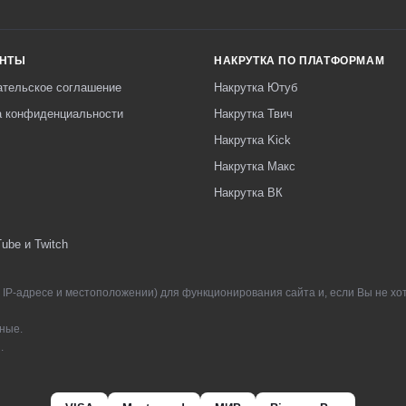
ЕНТЫ
НАКРУТКА ПО ПЛАТФОРМАМ
ательское соглашение
Накрутка Ютуб
а конфиденциальности
Накрутка Твич
Накрутка Kick
Накрутка Макс
Накрутка ВК
ube и Twitch
IP-адресе и местоположении) для функционирования сайта и, если Вы не хо
ные.
.