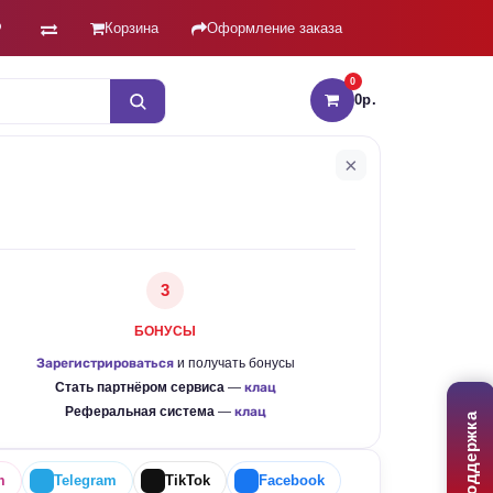
Корзина
Оформление заказа
0
0р.
Товаров: 0 (0р
×
3
БОНУСЫ
Зарегистрироваться
и получать бонусы
Стать партнёром сервиса
—
клац
Реферальная система
—
клац
Поддержка
m
Telegram
TikTok
Facebook