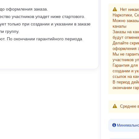
 до оформления заказа.
Нет никак
Наркотики, С
ество участников упадет ниже стартового.
Можно заказы
ет только при создании и указании в заказе
каналы
и группу.
Заказы на ка
будут отмене
уют. По окончании гарантийного периода
Делайте скри
оформления з
Мы не гарант
участников уп
Гарантия для
создании и у
ссылок на кан
В период дей
окончании га
Среднее в
Минимальное