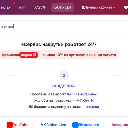
ветлая
API
25%
БОНУСЫ
Личный кабинет
 в игры
Сервис накрутки работает 24/7
Промокод
august15
— скидка 13% на зрителей до конца августа
2
ПОДДЕРЖКА
Проблемы с заказом?
Чат
·
Telegram-бот
Жалобы на поддержку —
@TiKey_K
50 баллов за подписку на канал —
ссылка
k
YouTube
VK Video Live
ВКонтакте
Instagra