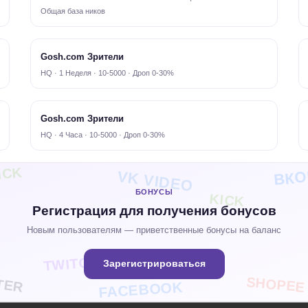
Общая база ников
Gosh.com Зрители
HQ · 1 Неделя · 10-5000 · Дроп 0-30%
Gosh.com Зрители
HQ · 4 Часа · 10-5000 · Дроп 0-30%
ВКО
ICK
VK VIDEO
БОНУСЫ
KICK
Регистрация для получения бонусов
Новым пользователям — приветственные бонусы на баланс
TWITCH
Зарегистрироваться
TER
SHOPEE
FACEBOOK