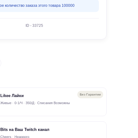
е количество заказа этого товара 100000
ID - 33725
Без Гарантии
Likee Лайки
Живые · 0-1/Ч · 350/Д · Списания Возможны
Bits на Ваш Twitch канал
Cheers · Недорого