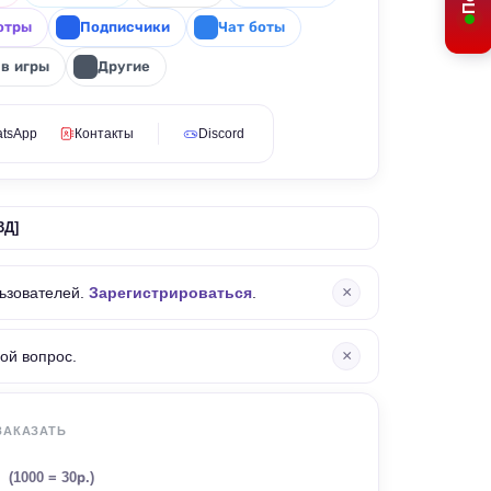
отры
Подписчики
Чат боты
 в игры
Другие
tsApp
Контакты
Discord
3Д]
×
ьзователей.
Зарегистрироваться
.
×
ой вопрос.
ЗАКАЗАТЬ
.
(1000 = 30р.)