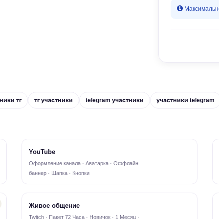
Максимально
ники тг
тг участники
telegram участники
участники telegram
YouTube
Оформление канала · Аватарка · Оффлайн
баннер · Шапка · Кнопки
Живое общение
Twitch · Пакет 72 Часа · Новичок · 1 Месяц ·