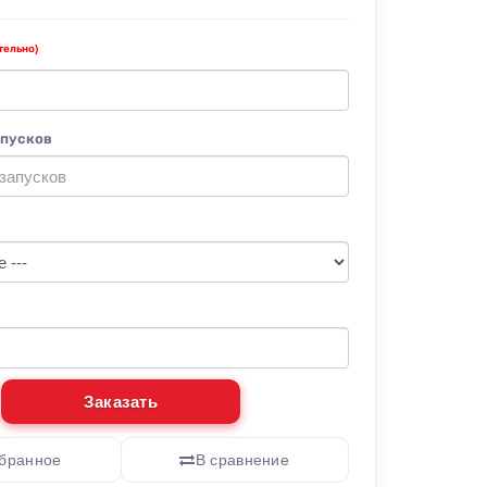
тельно)
апусков
Заказать
збранное
В сравнение