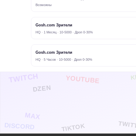
Возможны
Gosh.com Зрители
HQ · 1 Месяц · 10-5000 · Дроп 0-30%
Gosh.com Зрители
HQ · 5 Часов · 10-5000 · Дроп 0-30%
TWITCH
K
YOUTUBE
DZEN
MAX
TWIT
DISCORD
TIKTOK