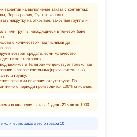
их гарантий на выполнение заказа с контентом:
кам, Порнография, Пустые каналы
вать накрутку на открытые, закрытые группы и
налы или группы находящиеся в теневом бане
ны
ншоты с количеством подписчиков до
аказа.
ируем возврат средств, если количество
адет ниже стартового.
 подписчиков в Телеграмме действует только при
казании в заказе кастомных(пригласительных)
ал или группу.
ствия гарантии списания отсутствуют. По
рантийного периода производится 100% списание.
ремя выполнения заказа
1 день 21 час
за 1000
 количество заказа этого товара 10