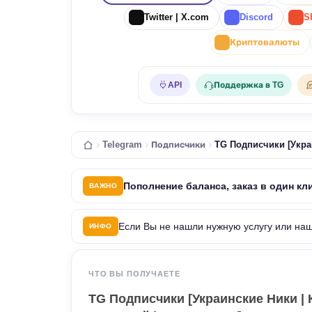
Twitter | X.com
Discord
S
Криптовалюты
API
Поддержка в TG
Telegram
Подписчики
TG Подписчики [Украин
Пополнение баланса, заказ в один кл
ВАЖНО
Если Вы не нашли нужную услугу или на
ИНФО
ЧТО ВЫ ПОЛУЧАЕТЕ
TG Подписчики [Украинские Ники | Ка