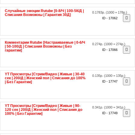
Случайные эмоции Rutube [0-8/Ч | 100-5К/Д |
0.1783р.
(1000 = 178р.)
Списания Возможны | Гарантия 30Д]
ID - 17062
Комментарии Rutube [Настраиваемые | 0-6/Ч
0.274р.
(1000 = 274р.)
| 50-100/Д | Списания Возможны | Без
ID - 17066
гарантии]
YT Просмотры [Стрим/Видео | Живые | 30-40
0.135р.
(1000 = 135р.)
сек | 200/Д | Женский пол | Списания до 100%
ID - 17747
| Без Гарантии]
YT Просмотры [Стрим/Видео | Живые | 90-
0.341р.
(1000 = 341р.)
120 сек | 200/Д | Женский пол | Списания до
ID - 17749
100% | Без Гарантии]
YT Просмотры [Стрим/Видео | Живые | 30-40
0.185р.
(1000 = 185р.)