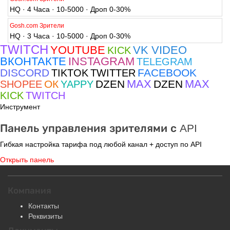
HQ · 4 Часа · 10-5000 · Дроп 0-30%
Gosh.com Зрители
HQ · 3 Часа · 10-5000 · Дроп 0-30%
TWITCH
YOUTUBE
VK VIDEO
KICK
ВКОНТАКТЕ
INSTAGRAM
TELEGRAM
DISCORD
FACEBOOK
TIKTOK
TWITTER
MAX
MAX
ОК
DZEN
DZEN
SHOPEE
YAPPY
KICK
TWITCH
Инструмент
Панель управления зрителями с API
Гибкая настройка тарифа под любой канал + доступ по API
Открыть панель
Компания
Контакты
Реквизиты
Документы