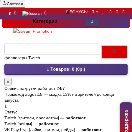
Светлая
БОНУСЫ
р.
Категории
Товаров: 0 (0р.)
×
Сервис накрутки работает 24/7
Промокод
august15
— скидка 13% на зрителей до конца
августа
1
Статус
Поддержка
Twitch [зрители, просмотры] —
работают
Twitch [рейды] —
работают
VK Play Live [лайки, зрители, рейды] —
работают
2