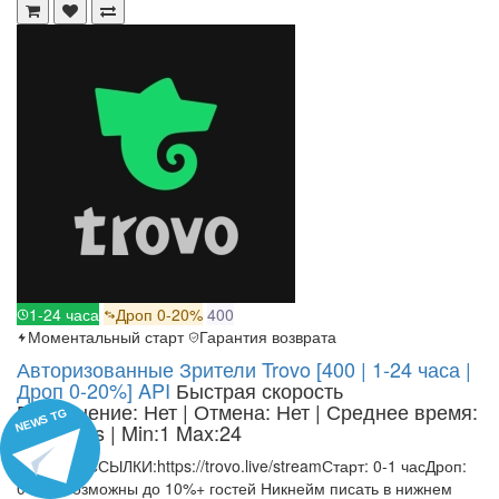
1-24 часа
Дроп 0-20%
400
Моментальный старт
Гарантия возврата
Авторизованные Зрители Trovo [400 | 1-24 часа |
Дроп 0-20%] API
Быстрая скорость
Пополнение: Нет | Отмена: Нет | Среднее время:
NEWS TG
5-15 mins
| Min:1 Max:24
ПРИМЕР ССЫЛКИ:https://trovo.live/streamСтарт: 0-1 часДроп:
0-20%Возможны до 10%+ гостей Никнейм писать в нижнем