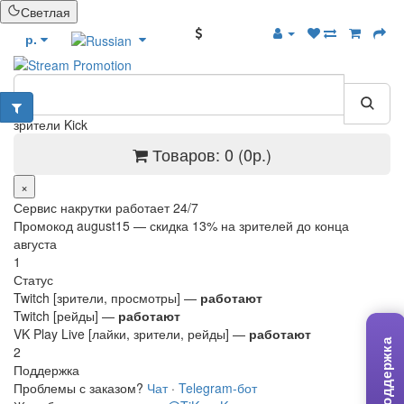
Светлая
БОНУСЫ
р.
зрители Kick
Товаров: 0 (0р.)
×
Сервис накрутки работает 24/7
Промокод
august15
— скидка 13% на зрителей до конца
августа
1
Статус
Twitch [зрители, просмотры] —
работают
Twitch [рейды] —
работают
VK Play Live [лайки, зрители, рейды] —
работают
Поддержка
2
Поддержка
Проблемы с заказом?
Чат
·
Telegram-бот