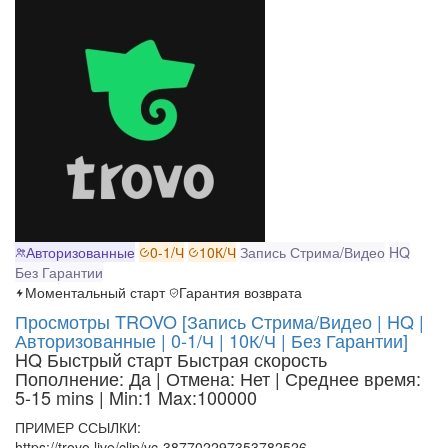
Авторизованные
0-1/Ч
10К/Ч
Запись Стрима/Видео
HQ
Без Гарантии
Моментальный старт
Гарантия возврата
Просмотры TROVO [Запись Стрима/Видео | HQ |
Авторизованные | 0-1/Ч | 10К/Ч | Без Гарантии]
HQ
Быстрый старт
Быстрая скорость
Пополнение: Да | Отмена: Нет | Среднее время:
5-15 mins
| Min:1 Max:100000
ПРИМЕР ССЫЛКИ:
https://trovo.live/clip/vc-387702297353782526