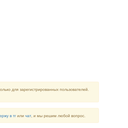
олько для зарегистрированных пользователей.
ержу в тг
или
чат
, и мы решим любой вопрос.