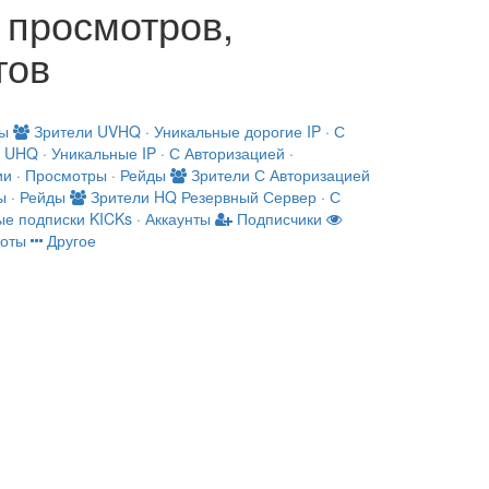
, просмотров,
тов
ды
Зрители
UVHQ · Уникальные дорогие IP · С
UHQ · Уникальные IP · С Авторизацией ·
ии · Просмотры · Рейды
Зрители
С Авторизацией
ы · Рейды
Зрители
HQ
Резервный Сервер · С
ые подписки
KICKs · Аккаунты
Подписчики
Боты
Другое