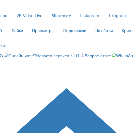
Tube
VK Video Live
ВКонтакте
Instagram
Telegram
PY
Лайки
Просмотры
Подписчики
Чат боты
Крип
гие
TG
Онлайн чат
Новости сервиса в TG
Вопрос-ответ
WhatsAp