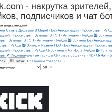
k.com - накрутка зрителей
ков, подписчиков и чат бо
те подкатегорию
ели
Самые Дешёвые В Мире! · Без Авторизации · Просмотры · Рей
ацией · Просмотры · Выводит В ТОП · Ап ачивки · Рейды
Зрители
ры · Выводит В ТОП · Ап ачивки · Рейды
Зрители
Без Авторизац
отры · Рейды
Зрители
Разное ГЕО · Без Авторизации · Просмотр
ацией · Просмотры · Рейды
Зрители + Чат-Боты
Рейды
Платн
тры
Индивидуальные тарифы
Живое общение - Kick
Чат - 
сок
Сетка
Сравнение товаров (0)