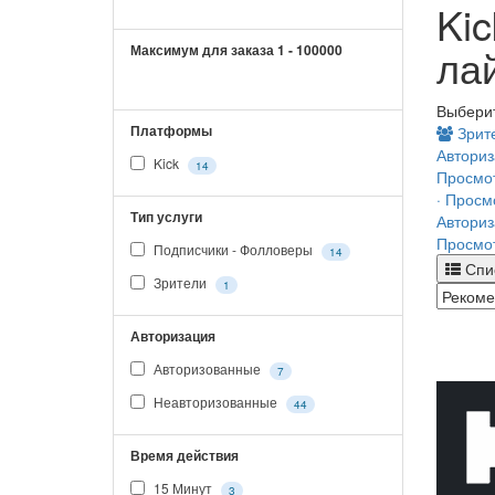
Kic
лай
Максимум для заказа
1
-
100000
Выбери
Платформы
Зрит
Авториз
Kick
14
Просмот
· Просм
Тип услуги
Авториз
Просмо
Подписчики - Фолловеры
14
Спи
Зрители
1
Авторизация
Авторизованные
7
Неавторизованные
44
Время действия