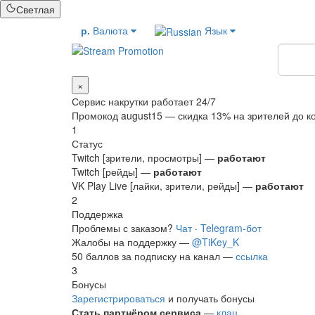
Светлая
р.
Валюта
Язык
подписч
×
Сервис накрутки работает 24/7
Промокод
august15
— скидка 13% на зрителей до ко
1
Статус
Twitch [зрители, просмотры] —
работают
Twitch [рейды] —
работают
VK Play Live [лайки, зрители, рейды] —
работают
2
Поддержка
Проблемы с заказом?
Чат
·
Telegram-бот
Жалобы на поддержку —
@TiKey_K
50 баллов за подписку на канал —
ссылка
3
Бонусы
Зарегистрироваться
и получать бонусы