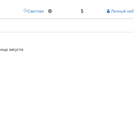
Светлая
API
25%
БОНУСЫ
Личный каб
ики
нца августа