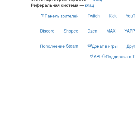
Стать партнёром сервиса
—
клац
Реферальная система
—
клац
Панель зрителей
Twitch
Kick
You
Discord
Shopee
Dzen
MAX
YAP
Пополнение Steam
Донат в игры
Дру
API
Поддержка в 