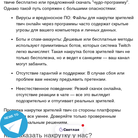
твиче бесплатно
или предложений скачать "чудо-программу".
Однако такой путь сопряжен с большими опасностями:
Вирусы и вредоносное ПО:
Файлы для
накрутки зрителей
твич онлайн
через программы часто содержат скрытые
угрозы для вашего компьютера и личных данных.
Боты и спам-аккаунты:
Дешевые или бесплатные методы
используют примитивных ботов, которых система Twitch
легко вычисляет. Такая
накрутка ботов зрителей твич
не
только бесполезна, но и ведет к санкциям — ваш канал
могут забанить.
Отсутствие гарантий и поддержки:
В случае сбоя или
проблем вам некому предъявить претензии.
Неестественное поведение:
Резкий скачок онлайна,
отсутствие реакции в чате — все это выглядит
подозрительно и отпугивает реальных зрителей.
Проверка накрутки зрителей твич
со стороны платформы
NEWS TG
становится все умнее. Доверяйте только проверенным
профессиональным решениям.
Светлая
Как заказать накрутку у нас?