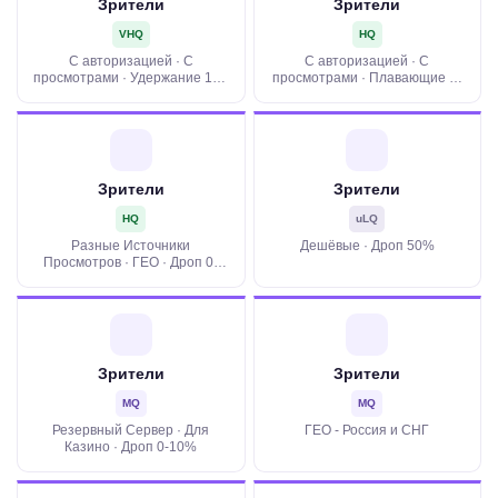
Зрители
Зрители
VHQ
HQ
С авторизацией · С
С авторизацией · С
просмотрами · Удержание 180
просмотрами · Плавающие 5-
минут · Дроп 10%
35%
Зрители
Зрители
HQ
uLQ
Разные Источники
Дешёвые · Дроп 50%
Просмотров · ГЕО · Дроп 0-
10%
Зрители
Зрители
MQ
MQ
Резервный Сервер · Для
ГЕО - Россия и СНГ
Казино · Дроп 0-10%