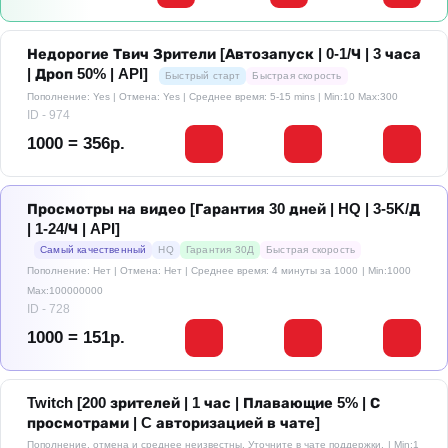
Недорогие Твич Зрители [Автозапуск | 0-1/Ч | 3 часа
| Дроп 50% | API]
Быстрый старт
Быстрая скорость
Пополнение: Yes | Отмена: Yes | Среднее время: 5-15 mins
| Min:10 Max:300
ID - 974
1000 = 356р.
Просмотры на видео [Гарантия 30 дней | HQ | 3-5K/Д
| 1-24/Ч | API]
Самый качественный
HQ
Гарантия 30Д
Быстрая скорость
Пополнение: Нет | Отмена: Нет | Среднее время: 4 минуты за 1000
| Min:1000
Max:100000000
ID - 728
1000 = 151р.
Twitch [200 зрителей | 1 час | Плавающие 5% | С
просмотрами | C авторизацией в чате]
Пополнение, отмена и среднее неизвестны. Уточните в чате поддержки.
| Min:1