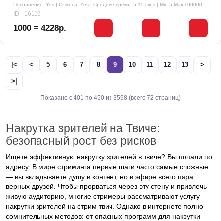
Пополнение: Yes | Отмена: Yes | Среднее время: 5-15 mins
| Min:5 Max:100000
ID - 16119
1000 = 4228р.
|<
<
5
6
7
8
9
10
11
12
13
>
>|
Показано с 401 по 450 из 3598 (всего 72 страниц)
Накрутка зрителей на Твиче:
безопасный рост без рисков
Ищете эффективную накрутку зрителей в твиче?
Вы попали по
адресу. В мире стриминга первые шаги часто самые сложные
— вы вкладываете душу в контент, но в эфире всего пара
верных друзей. Чтобы прорваться через эту стену и привлечь
живую аудиторию, многие стримеры рассматривают услугу
накрутки зрителей на стрим твич
. Однако в интернете полно
сомнительных методов: от опасных
программ для накрутки