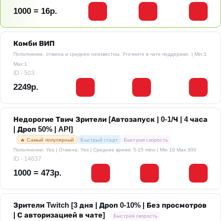
1000 = 16р.
Комби ВИП
Пополнение, отмена и среднее неизвестны. Уточните в чате поддержки.
| Min:1
Max:1
ID - 503
2249р.
Недорогие Твич Зрители [Автозапуск | 0-1/Ч | 4 часа
| Дроп 50% | API]
🔥 Самый популярный
Быстрый старт
Быстрая скорость
Пополнение: Yes | Отмена: Yes | Среднее время: 5-15 mins
| Min:10 Max:300
ID - 14637
1000 = 473р.
Зрители Twitch [3 дня | Дроп 0-10% | Без просмотров
| С авторизацией в чате]
Быстрая скорость