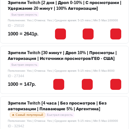
Зрители Twitch [2 дня | Дроп 0-10% | С просмотрами |
Удержание 20 минут | 100% Авторизации]
Быстрая скорость
Пополнение: Yes | Отмена: Yes | Среднее время: 5-15 mins
| Min:5 Max:100000
ID - 25010
1000 = 2641р.
Зрители Twitch [30 минут | Дроп 10% | Просмотры |
Авторизация | Источники просмотров/ГЕО - США]
Быстрая скорость
Пополнение: Yes | Отмена: Yes | Среднее время: 5-15 mins
| Min:5 Max:8000
ID - 27344
1000 = 147р.
Зрители Twitch [4 часа | Без просмотров | Без
авторизации | Плавающие 5% | Аргентина]
🔥 Самый популярный
Быстрая скорость
Пополнение: Yes | Отмена: Yes | Среднее время: 5-15 mins
| Min:5 Max:100000
ID - 32942