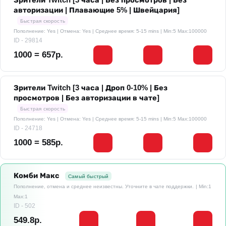
авторизации | Плавающие 5% | Швейцария]
Быстрая скорость
Пополнение: Yes | Отмена: Yes | Среднее время: 5-15 mins
| Min:5 Max:100000
ID - 29814
1000 = 657р.
Зрители Twitch [3 часа | Дроп 0-10% | Без
просмотров | Без авторизации в чате]
Быстрая скорость
Пополнение: Yes | Отмена: Yes | Среднее время: 5-15 mins
| Min:5 Max:100000
ID - 24718
1000 = 585р.
Комби Макс
Самый быстрый
Пополнение, отмена и среднее неизвестны. Уточните в чате поддержки.
| Min:1
Max:1
ID - 502
549.8р.