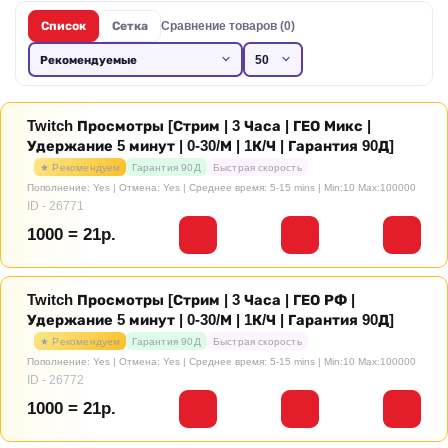
Список
Сетка
Сравнение товаров (0)
Twitch Просмотры [Стрим | 3 Часа | ГЕО Микс |
Удержание 5 минут | 0-30/М | 1К/Ч | Гарантия 90Д]
★ Рекомендуем
Гарантия 90Д
Быстрая скорость
Пополнение: Yes | Отмена: Yes | Среднее время: 5-15 mins
| Min:10 Max:100000
ID - 26771
1000 = 21р.
Twitch Просмотры [Стрим | 3 Часа | ГЕО РФ |
Удержание 5 минут | 0-30/М | 1К/Ч | Гарантия 90Д]
★ Рекомендуем
Гарантия 90Д
Быстрая скорость
Пополнение: Yes | Отмена: Yes | Среднее время: 5-15 mins
| Min:10 Max:100000
ID - 26772
1000 = 21р.