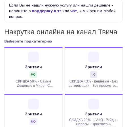
Если Вы не нашли нужную услугу или нашли дешевле -
напишите в
поддержу в тг
или
чат
, и мы решим любой
вопрос.
Накрутка онлайна на канал Твича
Выберите подкатегорию
Зрители
Зрители
HQ
LQ
СКИДКА 59% · Самые
СКИДКА 43% · Дешёвые · Без
Дешевые в Мире · С
авторизации · Без просмотров
Авторизацией · С
· Дроп 0-10%
Просмотрами · Рейды · Дроп 0-
10%
Зрители
Зрители
СКИДКА 23% · uVHQ · Рейды ·
MQ
Опросы · Просмотры/