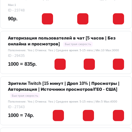
Max:1
ID - 23748
90р.
Авторизация пользователей в чат [5 часов | Без
онлайна и просмотров]
Быстрая скорость
Пополнение: Yes | Отмена: Yes | Среднее время: 5-15 mins
| Min:10 Max:3000
ID - 29435
1000 = 835р.
Зрители Twitch [15 минут | Дроп 10% | Просмотры |
Авторизация | Источники просмотров/ГЕО - США]
Быстрая скорость
Пополнение: Yes | Отмена: Yes | Среднее время: 5-15 mins
| Min:5 Max:4000
ID - 27343
1000 = 74р.